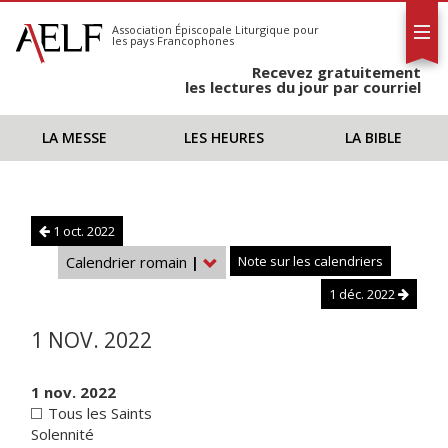
L'AELF
S'abonner
Association Épiscopale Liturgique
pour
les pays Francophones
Calendrier
Recevez gratuitement
Contact
les lectures du jour par courriel
LA MESSE
LES HEURES
LA BIBLE
1 oct. 2022
Calendrier romain
|
Note sur les calendriers
1 déc. 2022
1 NOV. 2022
1 nov. 2022
Tous les Saints
Solennité