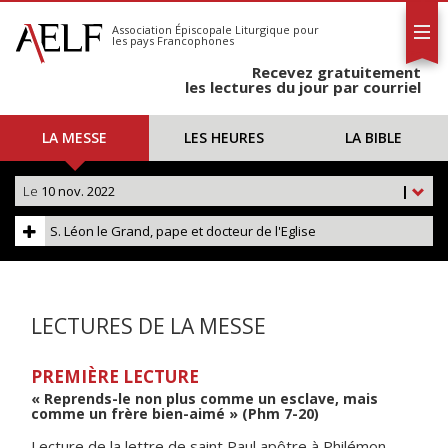
L'AELF
S'abonner
Association Épiscopale Liturgique
pour
les pays Francophones
Calendrier
Recevez gratuitement
Contact
les lectures du jour par courriel
LA MESSE
LES HEURES
LA BIBLE
Le
10 nov. 2022
|
S. Léon le Grand, pape et docteur de l'Eglise
LECTURES DE LA MESSE
PREMIÈRE LECTURE
« Reprends-le non plus comme un esclave, mais
comme un frère bien-aimé » (Phm 7-20)
Lecture de la lettre de saint Paul apôtre à Philémon