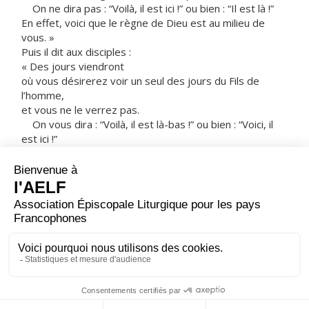
On ne dira pas : “Voilà, il est ici !” ou bien : “Il est là !”
En effet, voici que le règne de Dieu est au milieu de
vous. »
Puis il dit aux disciples :
« Des jours viendront
où vous désirerez voir un seul des jours du Fils de
l’homme,
et vous ne le verrez pas.
On vous dira : “Voilà, il est là-bas !” ou bien : “Voici, il
est ici !”
N’y allez pas, n’y courez pas.
En effet, comme l’éclair qui jaillit
illumine l’horizon d’un bout à l’autre,
ainsi le Fils de l’homme,
quand son jour sera là.
Mais auparavant, il faut qu’il souffre beaucoup
et qu’il soit rejeté par cette génération. »
– Acclamons la Parole de Dieu.