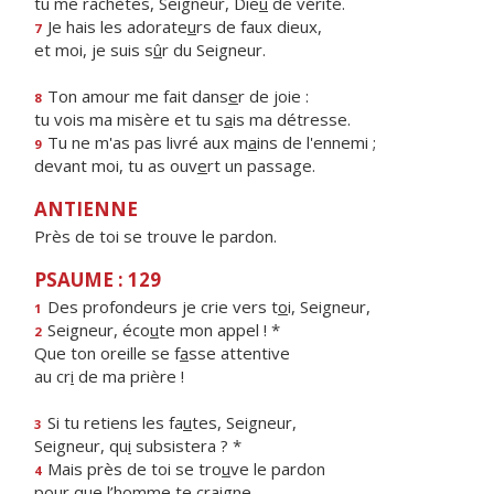
tu me rachètes, Seigneur, Die
u
de vérité.
Je hais les adorate
u
rs de faux dieux,
7
et moi, je suis s
û
r du Seigneur.
Ton amour me fait dans
e
r de joie :
8
tu vois ma misère et tu s
a
is ma détresse.
Tu ne m'as pas livré aux m
a
ins de l'ennemi ;
9
devant moi, tu as ouv
e
rt un passage.
ANTIENNE
Près de toi se trouve le pardon.
PSAUME : 129
Des profondeurs je crie vers t
o
i, Seigneur,
1
Seigneur, éco
u
te mon appel ! *
2
Que ton oreille se f
a
sse attentive
au cr
i
de ma prière !
Si tu retiens les fa
u
tes, Seigneur,
3
Seigneur, qu
i
subsistera ? *
Mais près de toi se tro
u
ve le pardon
4
pour que l’h
o
mme te craigne.