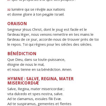
lumière qui se rév
è
le aux nations
32
et donne gloire à ton pe
u
ple Israël.
ORAISON
Seigneur Jésus Christ, dont le joug est facile et le
fardeau léger, nous venons remettre en tes mains le
fardeau de ce jour, accorde-nous de trouver près de toi
le repos. Toi qui règnes pour les siècles des siècles.
BÉNÉDICTION
Que Dieu, dans sa toute-puissance,
éloigne de nous le mal,
et nous tienne en sa bénédiction. Amen.
HYMNE : SALVE, REGINA, MATER
MISERICORDIÆ
Salve, Regina, mater misericordiæ ;
vita dulcedo et spes nostra, salve.
Ad te clamamus, exsules filii Evæ.
Ad te suspiramus, gementes et flentes