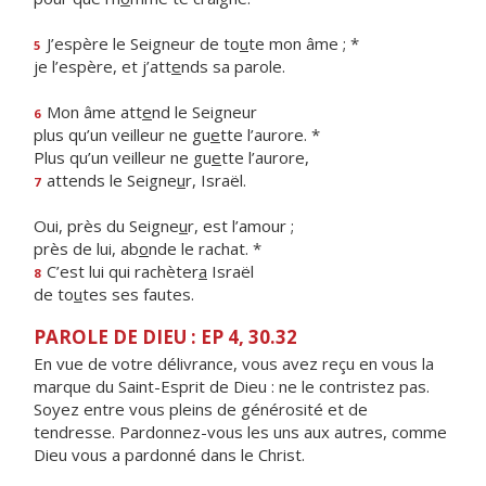
J’espère le Seigneur de to
u
te mon âme ; *
5
je l’espère, et j’att
e
nds sa parole.
Mon âme att
e
nd le Seigneur
6
plus qu’un veilleur ne gu
e
tte l’aurore. *
Plus qu’un veilleur ne gu
e
tte l’aurore,
attends le Seigne
u
r, Israël.
7
Oui, près du Seigne
u
r, est l’amour ;
près de lui, ab
o
nde le rachat. *
C’est lui qui rachèter
a
Israël
8
de to
u
tes ses fautes.
PAROLE DE DIEU : EP 4, 30.32
En vue de votre délivrance, vous avez reçu en vous la
marque du Saint-Esprit de Dieu : ne le contristez pas.
Soyez entre vous pleins de générosité et de
tendresse. Pardonnez-vous les uns aux autres, comme
Dieu vous a pardonné dans le Christ.