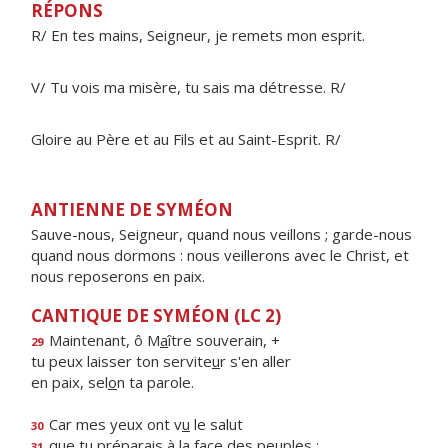
RÉPONS
R/ En tes mains, Seigneur, je remets mon esprit.
V/ Tu vois ma misère, tu sais ma détresse. R/
Gloire au Père et au Fils et au Saint-Esprit. R/
ANTIENNE DE SYMÉON
Sauve-nous, Seigneur, quand nous veillons ; garde-nous
quand nous dormons : nous veillerons avec le Christ, et
nous reposerons en paix.
CANTIQUE DE SYMÉON (LC 2)
Maintenant, ô M
a
ître souverain, +
29
tu peux laisser ton servite
u
r s'en aller
en paix, sel
o
n ta parole.
Car mes yeux ont v
u
le salut
30
que tu préparais à la f
a
ce des peuples :
31