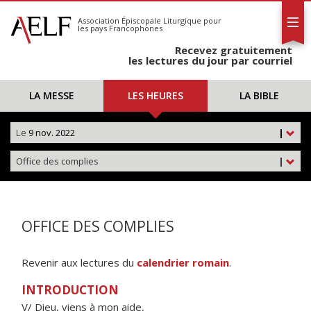
L'AELF
S'abonner
Association Épiscopale Liturgique
pour
les pays Francophones
Calendrier
Recevez gratuitement
Contact
les lectures du jour par courriel
LA MESSE
LES HEURES
LA BIBLE
Le
9 nov. 2022
|
Office des complies
|
OFFICE DES COMPLIES
Revenir aux lectures du
calendrier romain
.
INTRODUCTION
V/ Dieu, viens à mon aide,