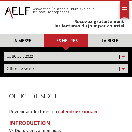
L'AELF
S'abonner
Association Épiscopale Liturgique
pour
les pays Francophones
Calendrier
Recevez gratuitement
Contact
les lectures du jour par courriel
LA MESSE
LES HEURES
LA BIBLE
Le
30 avr. 2022
|
Office de sexte
|
OFFICE DE SEXTE
Revenir aux lectures du
calendrier romain
.
INTRODUCTION
V/ Dieu, viens à mon aide,