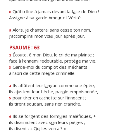
Qu’il trône à jamais devant la f
a
ce de Dieu !
8
Assigne à sa garde Amo
u
r et Vérité.
Alors, je chanterai sans c
e
sse ton nom,
9
j’accomplirai mon vœu jo
u
r après jour.
PSAUME : 63
Écoute, ô mon Dieu, le cr
i
de ma plainte ;
2
face à l’ennemi redoutable, prot
è
ge ma vie.
Garde-moi du compl
o
t des méchants,
3
à l’abri de cette me
u
te criminelle.
Ils affûtent leur l
a
ngue comme une épée,
4
ils ajustent leur flèche, par
o
le empoisonnée,
pour tirer en cach
e
tte sur l’innocent ;
5
ils tirent soud
a
in, sans rien craindre.
Ils se forgent des form
u
les maléfiques, +
6
ils dissimulent avec s
o
in leurs pièges ;
ils disent : « Qu
i
les verra ? »