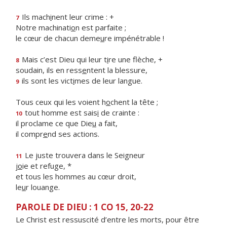
Ils mach
i
nent leur crime : +
7
Notre machinati
o
n est parfaite ;
le cœur de chacun deme
u
re impénétrable !
Mais c’est Dieu qui leur t
i
re une flèche, +
8
soudain, ils en ress
e
ntent la blessure,
ils sont les vict
i
mes de leur langue.
9
Tous ceux qui les voient h
o
chent la tête ;
tout homme est sais
i
de crainte :
10
il proclame ce que Die
u
a fait,
il compr
e
nd ses actions.
Le juste trouvera dans le Seigneur
11
j
o
ie et refuge, *
et tous les hommes au cœur droit,
le
u
r louange.
PAROLE DE DIEU : 1 CO 15, 20-22
Le Christ est ressuscité d’entre les morts, pour être