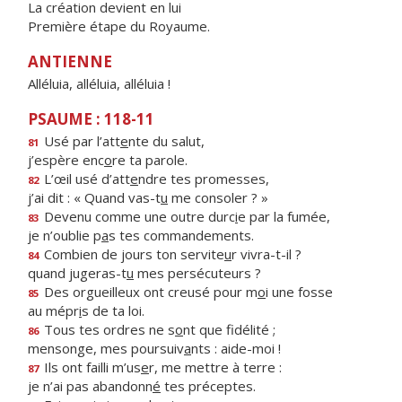
La création devient en lui
Première étape du Royaume.
ANTIENNE
Alléluia, alléluia, alléluia !
PSAUME : 118-11
Usé par l’att
e
nte du salut,
81
j’espère enc
o
re ta parole.
L’œil usé d’att
e
ndre tes promesses,
82
j’ai dit : « Quand vas-t
u
me consoler ? »
Devenu comme une outre durc
i
e par la fumée,
83
je n’oublie p
a
s tes commandements.
Combien de jours ton servite
u
r vivra-t-il ?
84
quand jugeras-t
u
mes persécuteurs ?
Des orgueilleux ont creusé pour m
o
i une fosse
85
au mépr
i
s de ta loi.
Tous tes ordres ne s
o
nt que fidélité ;
86
mensonge, mes poursuiv
a
nts : aide-moi !
Ils ont failli m’us
e
r, me mettre à terre :
87
je n’ai pas abandonn
é
tes préceptes.