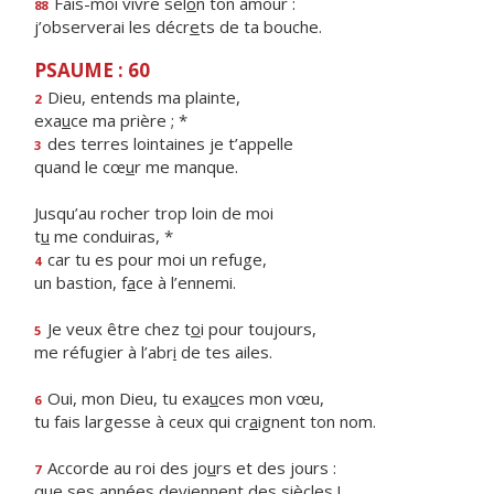
Fais-moi vivre sel
o
n ton amour :
88
j’observerai les décr
e
ts de ta bouche.
PSAUME : 60
Dieu, entends ma plainte,
2
exa
u
ce ma prière ; *
des terres lointaines je t’appelle
3
quand le cœ
u
r me manque.
Jusqu’au rocher trop loin de moi
t
u
me conduiras, *
car tu es pour moi un refuge,
4
un bastion, f
a
ce à l’ennemi.
Je veux être chez t
o
i pour toujours,
5
me réfugier à l’abr
i
de tes ailes.
Oui, mon Dieu, tu exa
u
ces mon vœu,
6
tu fais largesse à ceux qui cr
a
ignent ton nom.
Accorde au roi des jo
u
rs et des jours :
7
que ses années devi
e
nnent des siècles !