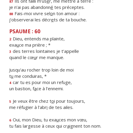
Ils ont failli m’us
e
r, me mettre à terre :
87
je n’ai pas abandonn
é
tes préceptes.
Fais-moi vivre sel
o
n ton amour :
88
j’observerai les décr
e
ts de ta bouche.
PSAUME : 60
Dieu, entends ma plainte,
2
exa
u
ce ma prière ; *
des terres lointaines je t’appelle
3
quand le cœ
u
r me manque.
Jusqu’au rocher trop loin de moi
t
u
me conduiras, *
car tu es pour moi un refuge,
4
un bastion, f
a
ce à l’ennemi.
Je veux être chez t
o
i pour toujours,
5
me réfugier à l’abr
i
de tes ailes.
Oui, mon Dieu, tu exa
u
ces mon vœu,
6
tu fais largesse à ceux qui cr
a
ignent ton nom.