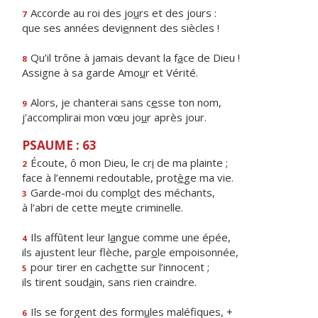
Accorde au roi des jo
u
rs et des jours :
7
que ses années devi
e
nnent des siècles !
Qu’il trône à jamais devant la f
a
ce de Dieu !
8
Assigne à sa garde Amo
u
r et Vérité.
Alors, je chanterai sans c
e
sse ton nom,
9
j’accomplirai mon vœu jo
u
r après jour.
PSAUME : 63
Écoute, ô mon Dieu, le cr
i
de ma plainte ;
2
face à l’ennemi redoutable, prot
è
ge ma vie.
Garde-moi du compl
o
t des méchants,
3
à l’abri de cette me
u
te criminelle.
Ils affûtent leur l
a
ngue comme une épée,
4
ils ajustent leur flèche, par
o
le empoisonnée,
pour tirer en cach
e
tte sur l’innocent ;
5
ils tirent soud
a
in, sans rien craindre.
Ils se forgent des form
u
les maléfiques, +
6