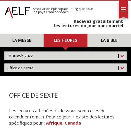
L'AELF
S'abonner
Association Épiscopale Liturgique
pour
les pays Francophones
Calendrier
Recevez gratuitement
Contact
les lectures du jour par courriel
LA MESSE
LES HEURES
LA BIBLE
Le
30 avr. 2022
|
Office de sexte
|
OFFICE DE SEXTE
Les lectures affichées ci-dessous sont celles du
calendrier romain. Pour ce jour, il existe des lectures
spécifiques pour :
Afrique
,
Canada