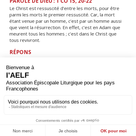
PAROLE DE DIEU : 1 CO 15, 20-22
Le Christ est ressuscité d’entre les morts, pour être
parmi les morts le premier ressuscité. Car, la mort
étant venue par un homme, c’est par un homme aussi
que vient la résurrection. En effet, c’est en Adam que
meurent tous les hommes ; c’est dans le Christ que
tous revivront.
RÉPONS
V/ Les disciples furent remplis de joie, alléluia,
à la vue du Seigneur, alléluia.
ORAISON
Dieu qui as envoyé ton Fils pour nous sauver et pour
faire de nous tes enfants d’adoption, regarde avec
bonté ceux que tu aimes comme un père ; puisque nous
croyons au Christ, accorde-nous la vraie liberté et la vie
éternelle.