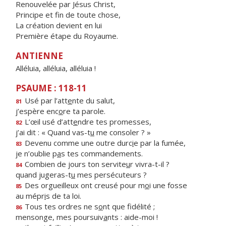
Renouvelée par Jésus Christ,
Principe et fin de toute chose,
La création devient en lui
Première étape du Royaume.
ANTIENNE
Alléluia, alléluia, alléluia !
PSAUME : 118-11
Usé par l’att
e
nte du salut,
81
j’espère enc
o
re ta parole.
L’œil usé d’att
e
ndre tes promesses,
82
j’ai dit : « Quand vas-t
u
me consoler ? »
Devenu comme une outre durc
i
e par la fumée,
83
je n’oublie p
a
s tes commandements.
Combien de jours ton servite
u
r vivra-t-il ?
84
quand jugeras-t
u
mes persécuteurs ?
Des orgueilleux ont creusé pour m
o
i une fosse
85
au mépr
i
s de ta loi.
Tous tes ordres ne s
o
nt que fidélité ;
86
mensonge, mes poursuiv
a
nts : aide-moi !