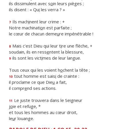
ils dissimulent avec s
o
in leurs pièges ;
ils disent : « Qu
i
les verra ? »
Ils mach
i
nent leur crime : +
7
Notre machinati
o
n est parfaite ;
le cœur de chacun deme
u
re impénétrable !
Mais c’est Dieu qui leur t
i
re une flèche, +
8
soudain, ils en ress
e
ntent la blessure,
ils sont les vict
i
mes de leur langue.
9
Tous ceux qui les voient h
o
chent la tête ;
tout homme est sais
i
de crainte :
10
il proclame ce que Die
u
a fait,
il compr
e
nd ses actions.
Le juste trouvera dans le Seigneur
11
j
o
ie et refuge, *
et tous les hommes au cœur droit,
le
u
r louange.