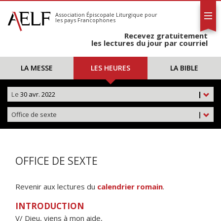
L'AELF
S'abonner
Association Épiscopale Liturgique
pour
les pays Francophones
Calendrier
Recevez gratuitement
Contact
les lectures du jour par courriel
LA MESSE
LES HEURES
LA BIBLE
Le
30 avr. 2022
|
Office de sexte
|
OFFICE DE SEXTE
Revenir aux lectures du
calendrier romain
.
INTRODUCTION
V/ Dieu, viens à mon aide,