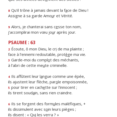
Qu’il trône à jamais devant la f
a
ce de Dieu !
8
Assigne à sa garde Amo
u
r et Vérité.
Alors, je chanterai sans c
e
sse ton nom,
9
j’accomplirai mon vœu jo
u
r après jour.
PSAUME : 63
Écoute, ô mon Dieu, le cr
i
de ma plainte ;
2
face à l’ennemi redoutable, prot
è
ge ma vie.
Garde-moi du compl
o
t des méchants,
3
à l’abri de cette me
u
te criminelle.
Ils affûtent leur l
a
ngue comme une épée,
4
ils ajustent leur flèche, par
o
le empoisonnée,
pour tirer en cach
e
tte sur l’innocent ;
5
ils tirent soud
a
in, sans rien craindre.
Ils se forgent des form
u
les maléfiques, +
6
ils dissimulent avec s
o
in leurs pièges ;
ils disent : « Qu
i
les verra ? »