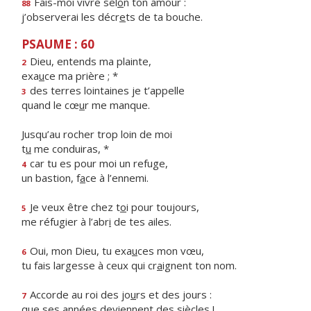
Fais-moi vivre sel
o
n ton amour :
88
j’observerai les décr
e
ts de ta bouche.
PSAUME : 60
Dieu, entends ma plainte,
2
exa
u
ce ma prière ; *
des terres lointaines je t’appelle
3
quand le cœ
u
r me manque.
Jusqu’au rocher trop loin de moi
t
u
me conduiras, *
car tu es pour moi un refuge,
4
un bastion, f
a
ce à l’ennemi.
Je veux être chez t
o
i pour toujours,
5
me réfugier à l’abr
i
de tes ailes.
Oui, mon Dieu, tu exa
u
ces mon vœu,
6
tu fais largesse à ceux qui cr
a
ignent ton nom.
Accorde au roi des jo
u
rs et des jours :
7
que ses années devi
e
nnent des siècles !