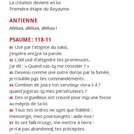
La création devient en lui
Première étape du Royaume.
ANTIENNE
Alléluia, alléluia, alléluia !
PSAUME : 118-11
Usé par l’att
e
nte du salut,
81
j’espère enc
o
re ta parole.
L’œil usé d’att
e
ndre tes promesses,
82
j’ai dit : « Quand vas-t
u
me consoler ? »
Devenu comme une outre durc
i
e par la fumée,
83
je n’oublie p
a
s tes commandements.
Combien de jours ton servite
u
r vivra-t-il ?
84
quand jugeras-t
u
mes persécuteurs ?
Des orgueilleux ont creusé pour m
o
i une fosse
85
au mépr
i
s de ta loi.
Tous tes ordres ne s
o
nt que fidélité ;
86
mensonge, mes poursuiv
a
nts : aide-moi !
Ils ont failli m’us
e
r, me mettre à terre :
87
je n’ai pas abandonn
é
tes préceptes.