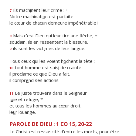
Ils mach
i
nent leur crime : +
7
Notre machinati
o
n est parfaite ;
le cœur de chacun deme
u
re impénétrable !
Mais c’est Dieu qui leur t
i
re une flèche, +
8
soudain, ils en ress
e
ntent la blessure,
ils sont les vict
i
mes de leur langue.
9
Tous ceux qui les voient h
o
chent la tête ;
tout homme est sais
i
de crainte :
10
il proclame ce que Die
u
a fait,
il compr
e
nd ses actions.
Le juste trouvera dans le Seigneur
11
j
o
ie et refuge, *
et tous les hommes au cœur droit,
le
u
r louange.
PAROLE DE DIEU : 1 CO 15, 20-22
Le Christ est ressuscité d’entre les morts, pour être