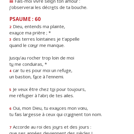
Fais-moi vivre sel
o
n ton amour :
88
j’observerai les décr
e
ts de ta bouche.
PSAUME : 60
Dieu, entends ma plainte,
2
exa
u
ce ma prière ; *
des terres lointaines je t’appelle
3
quand le cœ
u
r me manque.
Jusqu’au rocher trop loin de moi
t
u
me conduiras, *
car tu es pour moi un refuge,
4
un bastion, f
a
ce à l’ennemi.
Je veux être chez t
o
i pour toujours,
5
me réfugier à l’abr
i
de tes ailes.
Oui, mon Dieu, tu exa
u
ces mon vœu,
6
tu fais largesse à ceux qui cr
a
ignent ton nom.
Accorde au roi des jo
u
rs et des jours :
7
que ses années devi
e
nnent des siècles !