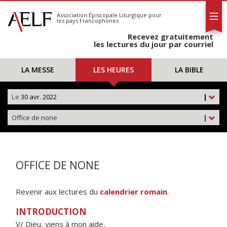
L'AELF
S'abonner
Association Épiscopale Liturgique
pour
les pays Francophones
Calendrier
Recevez gratuitement
Contact
les lectures du jour par courriel
LA MESSE
LES HEURES
LA BIBLE
Le
30 avr. 2022
|
Office de none
|
OFFICE DE NONE
Revenir aux lectures du
calendrier romain
.
INTRODUCTION
V/ Dieu, viens à mon aide,