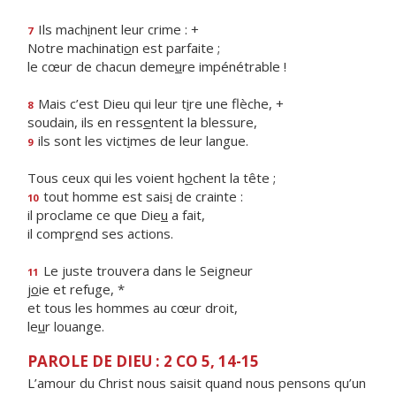
Ils mach
i
nent leur crime : +
7
Notre machinati
o
n est parfaite ;
le cœur de chacun deme
u
re impénétrable !
Mais c’est Dieu qui leur t
i
re une flèche, +
8
soudain, ils en ress
e
ntent la blessure,
ils sont les vict
i
mes de leur langue.
9
Tous ceux qui les voient h
o
chent la tête ;
tout homme est sais
i
de crainte :
10
il proclame ce que Die
u
a fait,
il compr
e
nd ses actions.
Le juste trouvera dans le Seigneur
11
j
o
ie et refuge, *
et tous les hommes au cœur droit,
le
u
r louange.
PAROLE DE DIEU : 2 CO 5, 14-15
L’amour du Christ nous saisit quand nous pensons qu’un