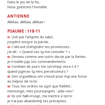
Dans le jeu de la foi,
Nous guettons l'Invisible.
ANTIENNE
Alléluia, alléluia, alléluia !
PSAUME : 118-11
Usé par l’att
e
nte du salut,
81
j’espère enc
o
re ta parole.
L’œil usé d’att
e
ndre tes promesses,
82
j’ai dit : « Quand vas-t
u
me consoler ? »
Devenu comme une outre durc
i
e par la fumée,
83
je n’oublie p
a
s tes commandements.
Combien de jours ton servite
u
r vivra-t-il ?
84
quand jugeras-t
u
mes persécuteurs ?
Des orgueilleux ont creusé pour m
o
i une fosse
85
au mépr
i
s de ta loi.
Tous tes ordres ne s
o
nt que fidélité ;
86
mensonge, mes poursuiv
a
nts : aide-moi !
Ils ont failli m’us
e
r, me mettre à terre :
87
je n’ai pas abandonn
é
tes préceptes.