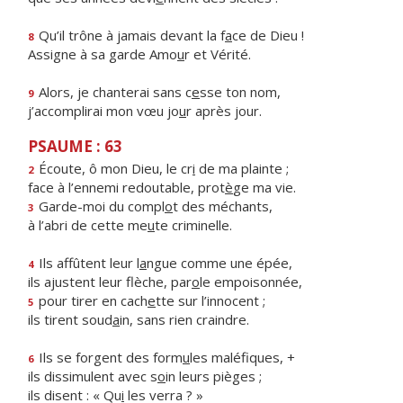
Qu’il trône à jamais devant la f
a
ce de Dieu !
8
Assigne à sa garde Amo
u
r et Vérité.
Alors, je chanterai sans c
e
sse ton nom,
9
j’accomplirai mon vœu jo
u
r après jour.
PSAUME : 63
Écoute, ô mon Dieu, le cr
i
de ma plainte ;
2
face à l’ennemi redoutable, prot
è
ge ma vie.
Garde-moi du compl
o
t des méchants,
3
à l’abri de cette me
u
te criminelle.
Ils affûtent leur l
a
ngue comme une épée,
4
ils ajustent leur flèche, par
o
le empoisonnée,
pour tirer en cach
e
tte sur l’innocent ;
5
ils tirent soud
a
in, sans rien craindre.
Ils se forgent des form
u
les maléfiques, +
6
ils dissimulent avec s
o
in leurs pièges ;
ils disent : « Qu
i
les verra ? »