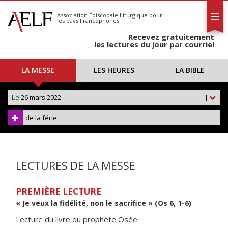
L'AELF
S'abonner
Association Épiscopale Liturgique
pour
les pays Francophones
Calendrier
Recevez gratuitement
Contact
les lectures du jour par courriel
LA MESSE
LES HEURES
LA BIBLE
Le
26 mars 2022
|
de la férie
LECTURES DE LA MESSE
PREMIÈRE LECTURE
« Je veux la fidélité, non le sacrifice » (Os 6, 1-6)
Lecture du livre du prophète Osée