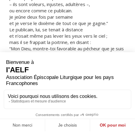
– ils sont voleurs, injustes, adultères –,
ou encore comme ce publicain.
Je jeûne deux fois par semaine
et je verse le dixième de tout ce que je gagne.”
Le publicain, lui, se tenait à distance
et n’osait même pas lever les yeux vers le ciel ;
mais il se frappait la poitrine, en disant :
“Mon Dieu, montre-toi favorable au pécheur que je suis
!”
Je vous le déclare :
quand ce dernier redescendit dans sa maison,
c’est lui qui était devenu un homme juste,
plutôt que l’autre.
Qui s’élève sera abaissé ;
qui s’abaisse sera élevé. »
– Acclamons la Parole de Dieu.