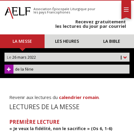
L'AELF
S'abonner
Association Épiscopale Liturgique
pour
les pays Francophones
Calendrier
Recevez gratuitement
Contact
les lectures du jour par courriel
LA MESSE
LES HEURES
LA BIBLE
Le
26 mars 2022
|
de la férie
Revenir aux lectures du
calendrier romain
.
LECTURES DE LA MESSE
PREMIÈRE LECTURE
« Je veux la fidélité, non le sacrifice » (Os 6, 1-6)