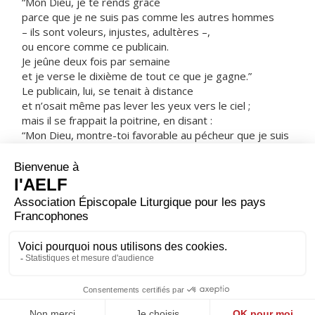
“Mon Dieu, je te rends grâce
parce que je ne suis pas comme les autres hommes
– ils sont voleurs, injustes, adultères –,
ou encore comme ce publicain.
Je jeûne deux fois par semaine
et je verse le dixième de tout ce que je gagne.”
Le publicain, lui, se tenait à distance
et n’osait même pas lever les yeux vers le ciel ;
mais il se frappait la poitrine, en disant :
“Mon Dieu, montre-toi favorable au pécheur que je suis
!”
Je vous le déclare :
quand ce dernier redescendit dans sa maison,
c’est lui qui était devenu un homme juste,
plutôt que l’autre.
Qui s’élève sera abaissé ;
qui s’abaisse sera élevé. »
– Acclamons la Parole de Dieu.