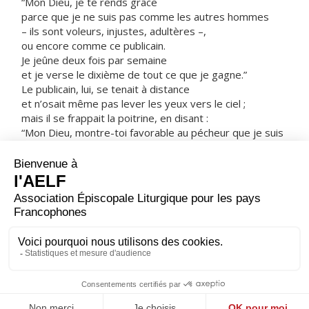
“Mon Dieu, je te rends grâce
parce que je ne suis pas comme les autres hommes
– ils sont voleurs, injustes, adultères –,
ou encore comme ce publicain.
Je jeûne deux fois par semaine
et je verse le dixième de tout ce que je gagne.”
Le publicain, lui, se tenait à distance
et n’osait même pas lever les yeux vers le ciel ;
mais il se frappait la poitrine, en disant :
“Mon Dieu, montre-toi favorable au pécheur que je suis
!”
Je vous le déclare :
quand ce dernier redescendit dans sa maison,
c’est lui qui était devenu un homme juste,
plutôt que l’autre.
Qui s’élève sera abaissé ;
qui s’abaisse sera élevé. »
– Acclamons la Parole de Dieu.