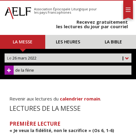
L'AELF
S'abonner
Association Épiscopale Liturgique
pour
les pays Francophones
Calendrier
Recevez gratuitement
Contact
les lectures du jour par courriel
LA MESSE
LES HEURES
LA BIBLE
Le
26 mars 2022
|
de la férie
Revenir aux lectures du
calendrier romain
.
LECTURES DE LA MESSE
PREMIÈRE LECTURE
« Je veux la fidélité, non le sacrifice » (Os 6, 1-6)