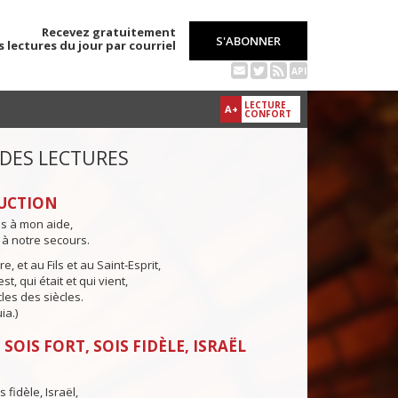
Recevez gratuitement
S'ABONNER
s lectures du jour par courriel
API
LECTURE
A+
CONFORT
 DES LECTURES
UCTION
ns à mon aide,
 à notre secours.
e, et au Fils et au Saint-Esprit,
st, qui était et qui vient,
cles des siècles.
ia.)
SOIS FORT, SOIS FIDÈLE, ISRAËL
s fidèle, Israël,