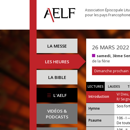
Association Épiscopale Lit
pour les pays Francophon
LA MESSE
26 MARS 2022
samedi, 3ème Se
de la férie
LES HEURES
Dimanche prochain
LA BIBLE
LECTURES
LAUDES
T
V/ Dieu,
L'AELF
Introduction
R/ Seign
Sois fort
...
Hymne
VIDÉOS &
PODCASTS
106 - I 
Psaume
De toute
de vous
106 - II