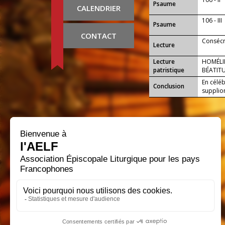
Psaume
CALENDRIER
106 - III
Psaume
CONTACT
Consécr
Lecture
Lecture
HOMÉLIE
patristique
BÉATIT
En céléb
Conclusion
supplion