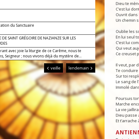
Dieu te mène
C’est lui do
Ouvrit dans 
Un chemin s
ation du Sanctuaire
Oublie les s
En lui seul t
 DE SAINT GRÉGOIRE DE NAZIANZE SUR LES
C’est lui co
UDES
Qui veut auj
rant avec joie la liturgie de ce Carême, nous te
Ce creuset p
s, Seigneur ; nous vivons déjà du mystère de...
Il veut, par 
veille
lendemain
Te conduire 
Sur toi resp
Le sang de 
Immolé dans 
Poursuis ton
Marche encor
La vie jaillir
Dieu passe a
Et t’arrache à
ANTIEN