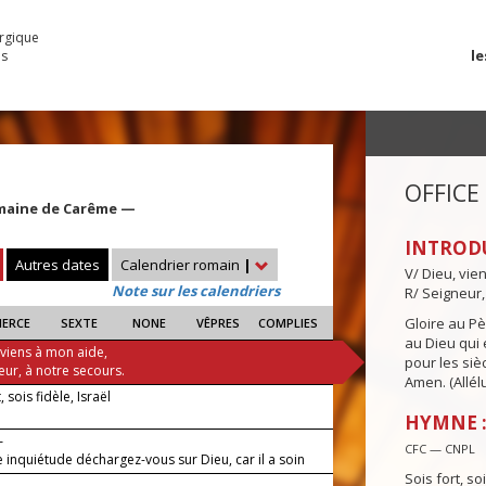
urgique
le
es
OFFICE
maine de Carême —
INTROD
Autres dates
Calendrier romain
|
V/ Dieu, vie
Note sur les calendriers
R/ Seigneur,
Gloire au Pèr
IERCE
SEXTE
NONE
VÊPRES
COMPLIES
au Dieu qui e
 viens à mon aide,
pour les siè
eur, à notre secours.
Amen. (Allélu
, sois fidèle, Israël
HYMNE : 
—
CFC — CNPL
 inquiétude déchargez-vous sur Dieu, car il a soin
.
Sois fort, soi