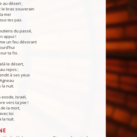
 au désert ;
nt le bras souverain
la mer
ous tes pas.
outiens du passé,
on appui !
mme un feu dévorant
ourd’hui
our ta foi.
delà le désert,
au repos ;
lendit à ses yeux
l’Agneau
la nuit.
 exode, Israël,
e vers ta joie !
a de la mort,
vec toi
 la nuit.
NE