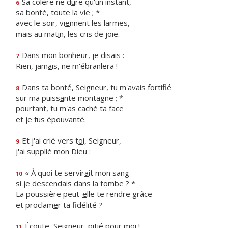
Sa colère ne d
u
re qu'un instant,
6
sa bont
é
, toute la vie ; *
avec le soir, vi
e
nnent les larmes,
mais au mat
i
n, les cris de joie.
Dans mon bonhe
u
r, je disais :
7
Rien, jam
a
is, ne m'ébranlera !
Dans ta bonté, Seigneur, tu m'av
a
is fortifié
8
sur ma puiss
a
nte montagne ; *
pourtant, tu m'as cach
é
ta face
et je f
u
s épouvanté.
Et j'ai crié vers t
o
i, Seigneur,
9
j'ai suppli
é
mon Dieu :
« À quoi te servir
a
it mon sang
10
si je descend
a
is dans la tombe ? *
La poussière peut-
e
lle te rendre grâce
et proclam
e
r ta fidélité ?
Écoute, Seigne
u
r, pitié pour moi !
11