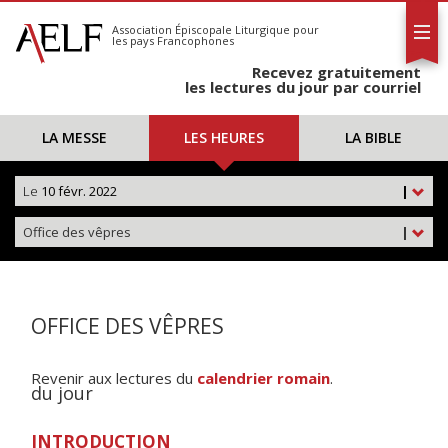
L'AELF
S'abonner
Association Épiscopale Liturgique
pour
les pays Francophones
Calendrier
Recevez gratuitement
Contact
les lectures du jour par courriel
LA MESSE
LES HEURES
LA BIBLE
Le
10 févr. 2022
|
Office des vêpres
|
OFFICE DES VÊPRES
Revenir aux lectures du
calendrier romain
.
du jour
INTRODUCTION