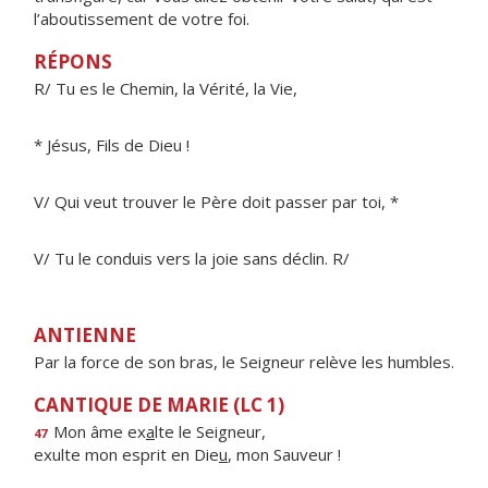
l’aboutissement de votre foi.
RÉPONS
R/ Tu es le Chemin, la Vérité, la Vie,
* Jésus, Fils de Dieu !
V/ Qui veut trouver le Père doit passer par toi, *
V/ Tu le conduis vers la joie sans déclin. R/
ANTIENNE
Par la force de son bras, le Seigneur relève les humbles.
CANTIQUE DE MARIE (LC 1)
Mon âme ex
a
lte le Seigneur,
47
exulte mon esprit en Die
u
, mon Sauveur !