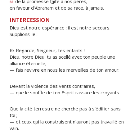
de la promesse f
a
ite à nos pères,
55
en faveur d'Abraham et de sa r
a
ce, à jamais.
INTERCESSION
Dieu est notre espérance ; il est notre secours.
Supplions-le :
R/ Regarde, Seigneur, tes enfants !
Dieu, notre Dieu, tu as scellé avec ton peuple une
alliance éternelle,
— fais revivre en nous les merveilles de ton amour.
Devant la violence des vents contraires,
— que le souffle de ton Esprit rassure les croyants.
Que la cité terrestre ne cherche pas à s’édifier sans
toi ;
— et ceux qui la construisent n’auront pas travaillé en
vain.