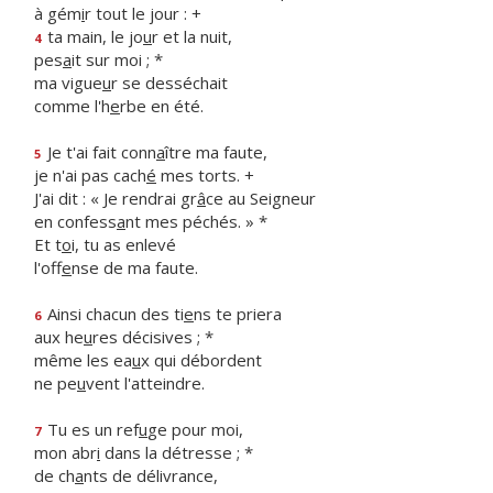
à gém
i
r tout le jour : +
ta main, le jo
u
r et la nuit,
4
pes
a
it sur moi ; *
ma vigue
u
r se desséchait
comme l'h
e
rbe en été.
Je t'ai fait conn
a
ître ma faute,
5
je n'ai pas cach
é
mes torts. +
J'ai dit : « Je rendrai gr
â
ce au Seigneur
en confess
a
nt mes péchés. » *
Et t
o
i, tu as enlevé
l'off
e
nse de ma faute.
Ainsi chacun des ti
e
ns te priera
6
aux he
u
res décisives ; *
même les ea
u
x qui débordent
ne pe
u
vent l'atteindre.
Tu es un ref
u
ge pour moi,
7
mon abr
i
dans la détresse ; *
de ch
a
nts de délivrance,