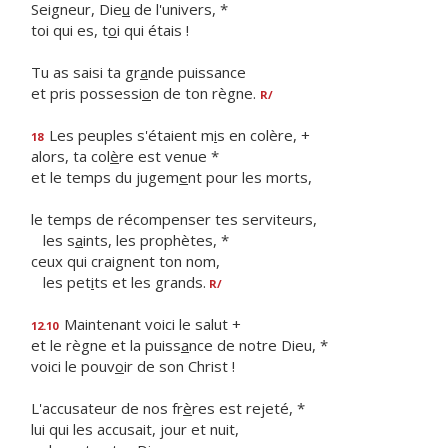
Seigneur, Die
u
de l'univers, *
toi qui es, t
o
i qui étais !
Tu as saisi ta gr
a
nde puissance
et pris possessi
o
n de ton règne.
R/
Les peuples s'étaient m
i
s en colère, +
18
alors, ta col
è
re est venue *
et le temps du jugem
e
nt pour les morts,
le temps de récompenser tes serviteurs,
les s
a
ints, les prophètes, *
ceux qui craignent ton nom,
les pet
i
ts et les grands.
R/
Maintenant voici le salut +
12.10
et le règne et la puiss
a
nce de notre Dieu, *
voici le pouv
o
ir de son Christ !
L'accusateur de nos fr
è
res est rejeté, *
lui qui les accusait, jour et nuit,