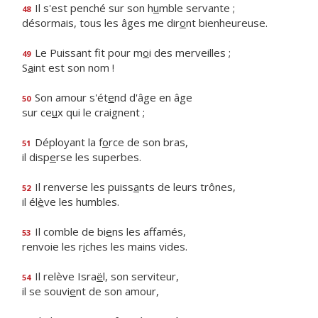
Il s'est penché sur son h
u
mble servante ;
48
désormais, tous les âges me dir
o
nt bienheureuse.
Le Puissant fit pour m
o
i des merveilles ;
49
S
a
int est son nom !
Son amour s'ét
e
nd d'âge en âge
50
sur ce
u
x qui le craignent ;
Déployant la f
o
rce de son bras,
51
il disp
e
rse les superbes.
Il renverse les puiss
a
nts de leurs trônes,
52
il él
è
ve les humbles.
Il comble de bi
e
ns les affamés,
53
renvoie les r
i
ches les mains vides.
Il relève Isra
ë
l, son serviteur,
54
il se souvi
e
nt de son amour,