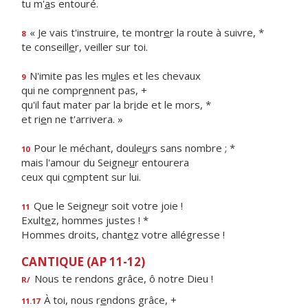
tu m'
a
s entouré.
« Je vais t'instruire, te montr
e
r la route à suivre, *
8
te conseill
e
r, veiller sur toi.
N'imite pas les m
u
les et les chevaux
9
qui ne compr
e
nnent pas, +
qu'il faut mater par la br
i
de et le mors, *
et ri
e
n ne t'arrivera. »
Pour le méchant, doule
u
rs sans nombre ; *
10
mais l'amour du Seigne
u
r entourera
ceux qui c
o
mptent sur lui.
Que le Seigne
u
r soit votre joie !
11
Exult
e
z, hommes justes ! *
Hommes droits, chant
e
z votre allégresse !
CANTIQUE (AP 11-12)
Nous te rendons grâce, ô notre Dieu !
R/
À toi, nous r
e
ndons grâce, +
11.17