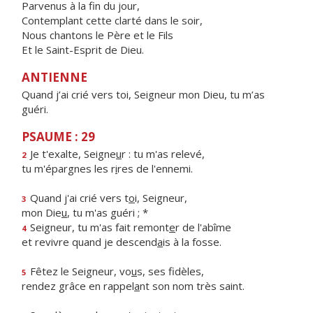
Parvenus à la fin du jour,
Contemplant cette clarté dans le soir,
Nous chantons le Père et le Fils
Et le Saint-Esprit de Dieu.
ANTIENNE
Quand j’ai crié vers toi, Seigneur mon Dieu, tu m’as
guéri.
PSAUME : 29
Je t'exalte, Seigne
u
r : tu m'as relevé,
2
tu m'épargnes les r
i
res de l'ennemi.
Quand j'ai crié vers t
o
i, Seigneur,
3
mon Die
u
, tu m'as guéri ; *
Seigneur, tu m'as fait remont
e
r de l'abîme
4
et revivre quand je descend
a
is à la fosse.
Fêtez le Seigneur, vo
u
s, ses fidèles,
5
rendez grâce en rappel
a
nt son nom très saint.