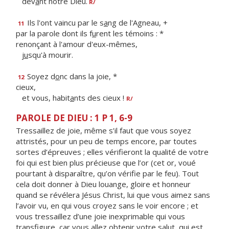
dev
a
nt notre Dieu.
R/
Ils l'ont vaincu par le s
a
ng de l'Agneau, +
11
par la parole dont ils f
u
rent les témoins : *
renonçant à l'amour d'eux-mêmes,
j
u
squ'à mourir.
Soyez d
o
nc dans la joie, *
12
cieux,
et vous, habit
a
nts des cieux !
R/
PAROLE DE DIEU : 1 P 1, 6-9
Tressaillez de joie, même s’il faut que vous soyez
attristés, pour un peu de temps encore, par toutes
sortes d’épreuves ; elles vérifieront la qualité de votre
foi qui est bien plus précieuse que l’or (cet or, voué
pourtant à disparaître, qu’on vérifie par le feu). Tout
cela doit donner à Dieu louange, gloire et honneur
quand se révélera Jésus Christ, lui que vous aimez sans
l’avoir vu, en qui vous croyez sans le voir encore ; et
vous tressaillez d’une joie inexprimable qui vous
transfigure, car vous allez obtenir votre salut, qui est