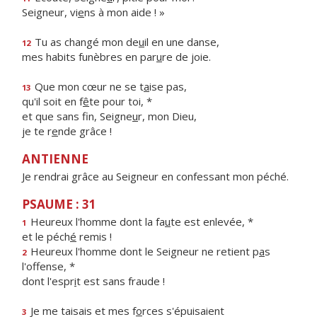
Seigneur, vi
e
ns à mon aide ! »
Tu as changé mon de
u
il en une danse,
12
mes habits funèbres en par
u
re de joie.
Que mon cœur ne se t
a
ise pas,
13
qu'il soit en f
ê
te pour toi, *
et que sans fin, Seigne
u
r, mon Dieu,
je te r
e
nde grâce !
ANTIENNE
Je rendrai grâce au Seigneur en confessant mon péché.
PSAUME : 31
Heureux l'homme dont la fa
u
te est enlevée, *
1
et le péch
é
remis !
Heureux l'homme dont le Seigneur ne retient p
a
s
2
l'offense, *
dont l'espr
i
t est sans fraude !
Je me taisais et mes f
o
rces s'épuisaient
3