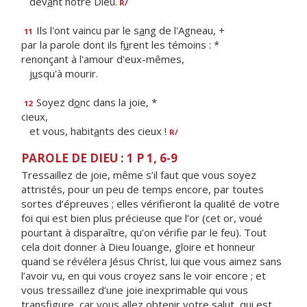
dev
a
nt notre Dieu.
R/
Ils l'ont vaincu par le s
a
ng de l'Agneau, +
11
par la parole dont ils f
u
rent les témoins : *
renonçant à l'amour d'eux-mêmes,
j
u
squ'à mourir.
Soyez d
o
nc dans la joie, *
12
cieux,
et vous, habit
a
nts des cieux !
R/
PAROLE DE DIEU : 1 P 1, 6-9
Tressaillez de joie, même s’il faut que vous soyez
attristés, pour un peu de temps encore, par toutes
sortes d’épreuves ; elles vérifieront la qualité de votre
foi qui est bien plus précieuse que l’or (cet or, voué
pourtant à disparaître, qu’on vérifie par le feu). Tout
cela doit donner à Dieu louange, gloire et honneur
quand se révélera Jésus Christ, lui que vous aimez sans
l’avoir vu, en qui vous croyez sans le voir encore ; et
vous tressaillez d’une joie inexprimable qui vous
transfigure, car vous allez obtenir votre salut, qui est