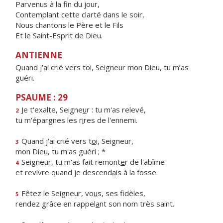
Parvenus à la fin du jour,
Contemplant cette clarté dans le soir,
Nous chantons le Père et le Fils
Et le Saint-Esprit de Dieu.
ANTIENNE
Quand j’ai crié vers toi, Seigneur mon Dieu, tu m’as
guéri.
PSAUME : 29
Je t'exalte, Seigne
u
r : tu m'as relevé,
2
tu m'épargnes les r
i
res de l'ennemi.
Quand j'ai crié vers t
o
i, Seigneur,
3
mon Die
u
, tu m'as guéri ; *
Seigneur, tu m'as fait remont
e
r de l'abîme
4
et revivre quand je descend
a
is à la fosse.
Fêtez le Seigneur, vo
u
s, ses fidèles,
5
rendez grâce en rappel
a
nt son nom très saint.