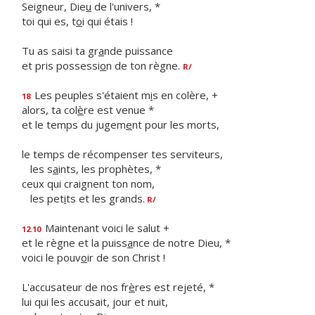
Seigneur, Die
u
de l'univers, *
toi qui es, t
o
i qui étais !
Tu as saisi ta gr
a
nde puissance
et pris possessi
o
n de ton règne.
R/
Les peuples s'étaient m
i
s en colère, +
18
alors, ta col
è
re est venue *
et le temps du jugem
e
nt pour les morts,
le temps de récompenser tes serviteurs,
les s
a
ints, les prophètes, *
ceux qui craignent ton nom,
les pet
i
ts et les grands.
R/
Maintenant voici le salut +
12.10
et le règne et la puiss
a
nce de notre Dieu, *
voici le pouv
o
ir de son Christ !
L'accusateur de nos fr
è
res est rejeté, *
lui qui les accusait, jour et nuit,