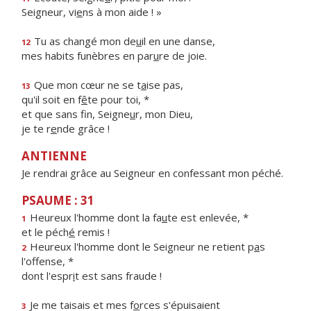
Seigneur, vi
e
ns à mon aide ! »
Tu as changé mon de
u
il en une danse,
12
mes habits funèbres en par
u
re de joie.
Que mon cœur ne se t
a
ise pas,
13
qu'il soit en f
ê
te pour toi, *
et que sans fin, Seigne
u
r, mon Dieu,
je te r
e
nde grâce !
ANTIENNE
Je rendrai grâce au Seigneur en confessant mon péché.
PSAUME : 31
Heureux l'homme dont la fa
u
te est enlevée, *
1
et le péch
é
remis !
Heureux l'homme dont le Seigneur ne retient p
a
s
2
l'offense, *
dont l'espr
i
t est sans fraude !
Je me taisais et mes f
o
rces s'épuisaient
3