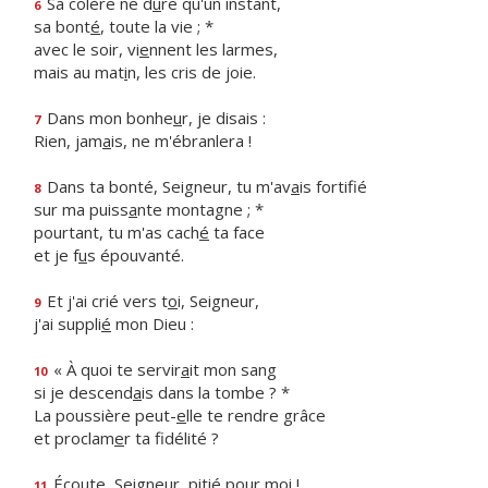
Sa colère ne d
u
re qu'un instant,
6
sa bont
é
, toute la vie ; *
avec le soir, vi
e
nnent les larmes,
mais au mat
i
n, les cris de joie.
Dans mon bonhe
u
r, je disais :
7
Rien, jam
a
is, ne m'ébranlera !
Dans ta bonté, Seigneur, tu m'av
a
is fortifié
8
sur ma puiss
a
nte montagne ; *
pourtant, tu m'as cach
é
ta face
et je f
u
s épouvanté.
Et j'ai crié vers t
o
i, Seigneur,
9
j'ai suppli
é
mon Dieu :
« À quoi te servir
a
it mon sang
10
si je descend
a
is dans la tombe ? *
La poussière peut-
e
lle te rendre grâce
et proclam
e
r ta fidélité ?
Écoute, Seigne
u
r, pitié pour moi !
11