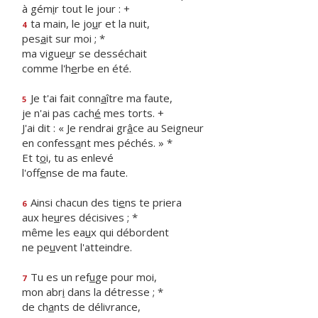
à gém
i
r tout le jour : +
ta main, le jo
u
r et la nuit,
4
pes
a
it sur moi ; *
ma vigue
u
r se desséchait
comme l'h
e
rbe en été.
Je t'ai fait conn
a
ître ma faute,
5
je n'ai pas cach
é
mes torts. +
J'ai dit : « Je rendrai gr
â
ce au Seigneur
en confess
a
nt mes péchés. » *
Et t
o
i, tu as enlevé
l'off
e
nse de ma faute.
Ainsi chacun des ti
e
ns te priera
6
aux he
u
res décisives ; *
même les ea
u
x qui débordent
ne pe
u
vent l'atteindre.
Tu es un ref
u
ge pour moi,
7
mon abr
i
dans la détresse ; *
de ch
a
nts de délivrance,