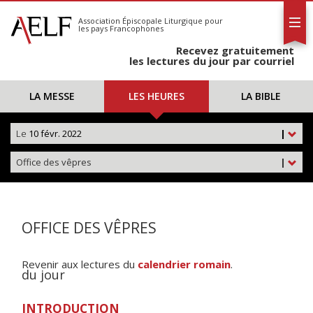
L'AELF
S'abonner
Association Épiscopale Liturgique
pour
les pays Francophones
Calendrier
Recevez gratuitement
Contact
les lectures du jour par courriel
LA MESSE
LES HEURES
LA BIBLE
Le
10 févr. 2022
|
Office des vêpres
|
OFFICE DES VÊPRES
Revenir aux lectures du
calendrier romain
.
du jour
INTRODUCTION