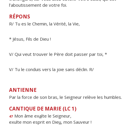
l’aboutissement de votre foi.
RÉPONS
R/ Tu es le Chemin, la Vérité, la Vie,
* Jésus, Fils de Dieu !
V/ Qui veut trouver le Père doit passer par toi, *
V/ Tu le conduis vers la joie sans déclin. R/
ANTIENNE
Par la force de son bras, le Seigneur relève les humbles.
CANTIQUE DE MARIE (LC 1)
Mon âme ex
a
lte le Seigneur,
47
exulte mon esprit en Die
u
, mon Sauveur !