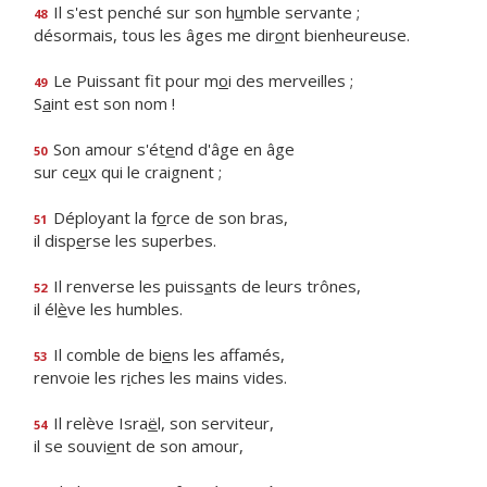
Il s'est penché sur son h
u
mble servante ;
48
désormais, tous les âges me dir
o
nt bienheureuse.
Le Puissant fit pour m
o
i des merveilles ;
49
S
a
int est son nom !
Son amour s'ét
e
nd d'âge en âge
50
sur ce
u
x qui le craignent ;
Déployant la f
o
rce de son bras,
51
il disp
e
rse les superbes.
Il renverse les puiss
a
nts de leurs trônes,
52
il él
è
ve les humbles.
Il comble de bi
e
ns les affamés,
53
renvoie les r
i
ches les mains vides.
Il relève Isra
ë
l, son serviteur,
54
il se souvi
e
nt de son amour,