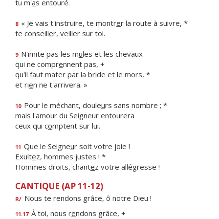
tu m'
a
s entouré.
« Je vais t'instruire, te montr
e
r la route à suivre, *
8
te conseill
e
r, veiller sur toi.
N'imite pas les m
u
les et les chevaux
9
qui ne compr
e
nnent pas, +
qu'il faut mater par la br
i
de et le mors, *
et ri
e
n ne t'arrivera. »
Pour le méchant, doule
u
rs sans nombre ; *
10
mais l'amour du Seigne
u
r entourera
ceux qui c
o
mptent sur lui.
Que le Seigne
u
r soit votre joie !
11
Exult
e
z, hommes justes ! *
Hommes droits, chant
e
z votre allégresse !
CANTIQUE (AP 11-12)
Nous te rendons grâce, ô notre Dieu !
R/
À toi, nous r
e
ndons grâce, +
11.17