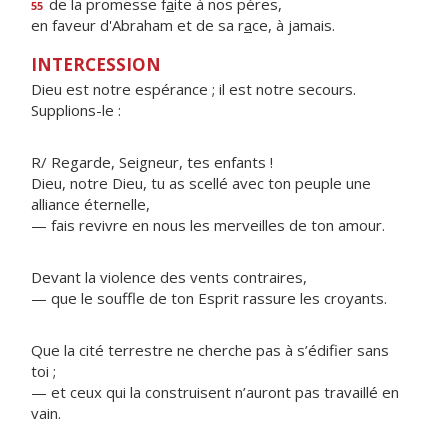
de la promesse f
a
ite à nos pères,
55
en faveur d'Abraham et de sa r
a
ce, à jamais.
INTERCESSION
Dieu est notre espérance ; il est notre secours.
Supplions-le :
R/ Regarde, Seigneur, tes enfants !
Dieu, notre Dieu, tu as scellé avec ton peuple une
alliance éternelle,
— fais revivre en nous les merveilles de ton amour.
Devant la violence des vents contraires,
— que le souffle de ton Esprit rassure les croyants.
Que la cité terrestre ne cherche pas à s’édifier sans
toi ;
— et ceux qui la construisent n’auront pas travaillé en
vain.