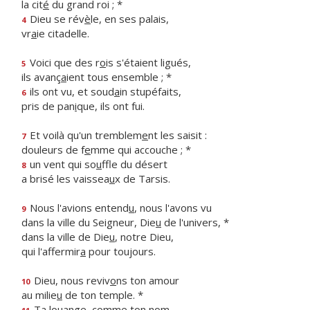
la cit
é
du grand roi ; *
Dieu se rév
è
le, en ses palais,
4
vr
a
ie citadelle.
Voici que des r
o
is s'étaient ligués,
5
ils avanç
a
ient tous ensemble ; *
ils ont vu, et soud
a
in stupéfaits,
6
pris de pan
i
que, ils ont fui.
Et voilà qu'un tremblem
e
nt les saisit :
7
douleurs de f
e
mme qui accouche ; *
un vent qui so
u
ffle du désert
8
a brisé les vaissea
u
x de Tarsis.
Nous l'avions entend
u
, nous l'avons vu
9
dans la ville du Seigneur, Die
u
de l'univers, *
dans la ville de Die
u
, notre Dieu,
qui l'affermir
a
pour toujours.
Dieu, nous reviv
o
ns ton amour
10
au milie
u
de ton temple. *
Ta louange, c
o
mme ton nom,