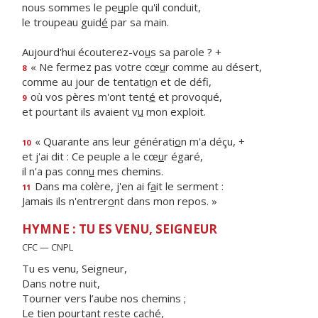
nous sommes le pe
u
ple qu'il conduit,
le troupeau guid
é
par sa main.
Aujourd'hui écouterez-vo
u
s sa parole ? +
« Ne fermez pas votre cœ
u
r comme au désert,
8
comme au jour de tentati
o
n et de défi,
où vos pères m'ont tent
é
et provoqué,
9
et pourtant ils avaient v
u
mon exploit.
« Quarante ans leur générati
o
n m'a déçu, +
10
et j'ai dit : Ce peuple a le cœ
u
r égaré,
il n'a pas conn
u
mes chemins.
Dans ma colère, j'en ai f
a
it le serment :
11
Jamais ils n'entrer
o
nt dans mon repos. »
HYMNE : TU ES VENU, SEIGNEUR
CFC — CNPL
Tu es venu, Seigneur,
Dans notre nuit,
Tourner vers l’aube nos chemins ;
Le tien pourtant reste caché,