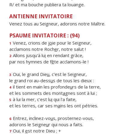
R/ et ma bouche publiera ta louange.
ANTIENNE INVITATOIRE
Venez tous au Seigneur, adorons notre Maître.
PSAUME INVITATOIRE : (94)
Venez, crions de j
o
ie pour le Seigneur,
1
acclamons notre Roch
e
r, notre salut !
Allons jusqu'à lu
i
en rendant grâce,
2
par nos hymnes de f
ê
te acclamons-le !
Oui, le grand Die
u
, c'est le Seigneur,
3
le grand roi au-dess
u
s de tous les dieux :
il tient en main les profonde
u
rs de la terre,
4
et les sommets des mont
a
gnes sont à lui ;
à lui la mer, c'est lu
i
qui l'a faite,
5
et les terres, car ses m
a
ins les ont pétries.
Entrez, inclinez-vo
u
s, prosternez-vous,
6
adorons le Seigne
u
r qui nous a faits.
Oui, il
e
st notre Dieu ; +
7