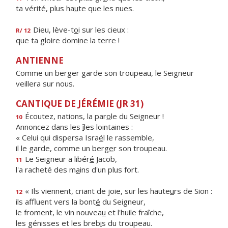
ta vérité, plus ha
u
te que les nues.
Dieu, lève-t
o
i sur les cieux :
R/ 12
que ta gloire dom
i
ne la terre !
ANTIENNE
Comme un berger garde son troupeau, le Seigneur
veillera sur nous.
CANTIQUE DE JÉRÉMIE (JR 31)
Écoutez, nations, la par
o
le du Seigneur !
10
Annoncez dans les
î
les lointaines :
« Celui qui dispersa Isra
ë
l le rassemble,
il le garde, comme un berg
e
r son troupeau.
Le Seigneur a libér
é
Jacob,
11
l'a racheté des m
a
ins d'un plus fort.
« Ils viennent, criant de joie, sur les haute
u
rs de Sion :
12
ils affluent vers la bont
é
du Seigneur,
le froment, le vin nouvea
u
et l'huile fraîche,
les génisses et les breb
i
s du troupeau.