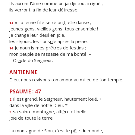
Ils auront l'âme comme un jard
i
n tout irrigué ;
ils verront la f
n de leur détresse.
« La jeune fille se réjou
i
t, elle danse ;
13
jeunes gens, vieilles g
e
ns, tous ensemble !
Je change leur de
u
il en joie,
les réjouis, les cons
o
le après la peine.
Je nourris mes pr
ê
tres de festins ;
14
mon peuple se rassasie de ma bonté. »
Or
a
cle du Seigneur.
ANTIENNE
Dieu, nous revivons ton amour au milieu de ton temple.
PSAUME : 47
Il est grand, le Seigneur, hautem
e
nt loué, +
2
dans la v
i
lle de notre Dieu, *
sa sainte montagne, alti
è
re et belle,
3
joie de to
u
te la terre.
La montagne de Sion, c'est le p
ô
le du monde,