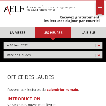
L'AELF
S'abonner
Association Épiscopale Liturgique
pour
les pays Francophones
Calendrier
Recevez gratuitement
Contact
les lectures du jour par courriel
LA MESSE
LES HEURES
LA BIBLE
Le
10 févr. 2022
|
Office des laudes
|
OFFICE DES LAUDES
Revenir aux lectures du
calendrier romain
.
INTRODUCTION
V/ Seigneur, ouvre mes lèvres,