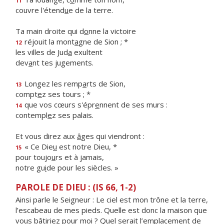
11
couvre l'étend
u
e de la terre.
Ta main droite qui d
o
nne la victoire
réjouit la mont
a
gne de Sion ; *
12
les villes de Jud
a
exultent
dev
a
nt tes jugements.
Longez les remp
a
rts de Sion,
13
compt
e
z ses tours ; *
que vos cœurs s'épr
e
nnent de ses murs :
14
contempl
e
z ses palais.
Et vous direz aux
â
ges qui viendront :
« Ce Die
u
est notre Dieu, *
15
pour toujo
u
rs et à jamais,
notre gu
i
de pour les siècles. »
PAROLE DE DIEU : (IS 66, 1-2)
Ainsi parle le Seigneur : Le ciel est mon trône et la terre,
l’escabeau de mes pieds. Quelle est donc la maison que
vous bâtiriez pour moi ? Quel serait l’emplacement de