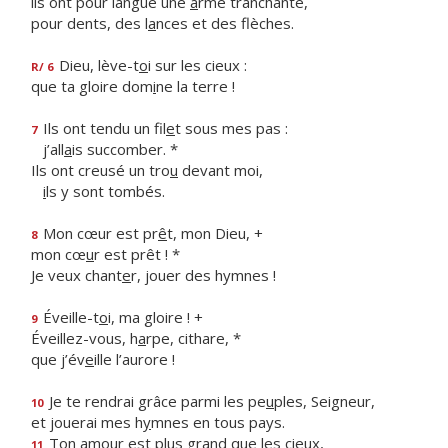
ils ont pour langue une
a
rme tranchante,
pour dents, des l
a
nces et des flèches.
Dieu, lève-t
o
i sur les cieux :
R/ 6
que ta gloire dom
i
ne la terre !
Ils ont tendu un fil
e
t sous mes pas :
7
j’all
a
is succomber. *
Ils ont creusé un tro
u
devant moi,
i
ls y sont tombés.
Mon cœur est pr
ê
t, mon Dieu, +
8
mon cœ
u
r est prêt ! *
Je veux chant
e
r, jouer des hymnes !
Éveille-t
o
i, ma gloire ! +
9
Éveillez-vous, h
a
rpe, cithare, *
que j’év
e
ille l’aurore !
Je te rendrai grâce parmi les pe
u
ples, Seigneur,
10
et jouerai mes h
y
mnes en tous pays.
Ton amour est plus gr
a
nd que les cieux,
11