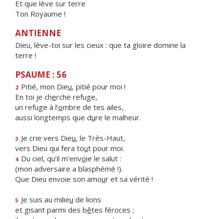
Et que lève sur terre
Ton Royaume !
ANTIENNE
Dieu, lève-toi sur les cieux : que ta gloire domine la
terre !
PSAUME : 56
Pitié, mon Die
u
, pitié pour moi !
2
En toi je ch
e
rche refuge,
un refuge à l’
o
mbre de tes ailes,
aussi longtemps que d
u
re le malheur.
Je crie vers Die
u
, le Très-Haut,
3
vers Dieu qui fera to
u
t pour moi.
Du ciel, qu’il m’env
o
ie le salut :
4
(mon adversaire a blasphémé !).
Que Dieu envoie son amo
u
r et sa vérité !
Je suis au milie
u
de lions
5
et gisant parmi des b
ê
tes féroces ;