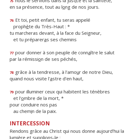
nous le servions dans la just
i
ce et la sainteté,
75
en sa présence, tout au l
o
ng de nos jours.
Et toi, petit enfant, tu seras appelé
76
proph
è
te du Très-Haut : *
tu marcheras devant, à la face du Seigneur,
et tu préparer
a
s ses chemins
pour donner à son peuple de conn
a
ître le salut
77
par la rémissi
o
n de ses péchés,
grâce à la tendresse, à l'amo
u
r de notre Dieu,
78
quand nous visite l'
a
stre d'en haut,
pour illuminer ceux qui habitent les ténèbres
79
et l'
o
mbre de la mort, *
pour conduire nos pas
au chem
i
n de la paix.
INTERCESSION
Rendons grâce au Christ qui nous donne aujourd’hui la
lumière et supplions-le :