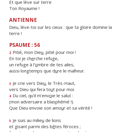
Et que lève sur terre
Ton Royaume !
ANTIENNE
Dieu, lève-toi sur les cieux : que ta gloire domine la
terre !
PSAUME : 56
Pitié, mon Die
u
, pitié pour moi !
2
En toi je ch
e
rche refuge,
un refuge à l’
o
mbre de tes ailes,
aussi longtemps que d
u
re le malheur.
Je crie vers Die
u
, le Très-Haut,
3
vers Dieu qui fera to
u
t pour moi.
Du ciel, qu’il m’env
o
ie le salut :
4
(mon adversaire a blasphémé !).
Que Dieu envoie son amo
u
r et sa vérité !
Je suis au milie
u
de lions
5
et gisant parmi des b
ê
tes féroces ;