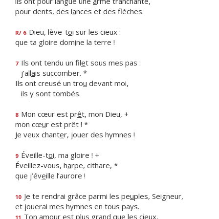
ils ont pour langue une
a
rme tranchante,
pour dents, des l
a
nces et des flèches.
Dieu, lève-t
o
i sur les cieux :
R/ 6
que ta gloire dom
i
ne la terre !
Ils ont tendu un fil
e
t sous mes pas :
7
j’all
a
is succomber. *
Ils ont creusé un tro
u
devant moi,
i
ls y sont tombés.
Mon cœur est pr
ê
t, mon Dieu, +
8
mon cœ
u
r est prêt ! *
Je veux chant
e
r, jouer des hymnes !
Éveille-t
o
i, ma gloire ! +
9
Éveillez-vous, h
a
rpe, cithare, *
que j’év
e
ille l’aurore !
Je te rendrai grâce parmi les pe
u
ples, Seigneur,
10
et jouerai mes h
y
mnes en tous pays.
Ton amour est plus gr
a
nd que les cieux,
11