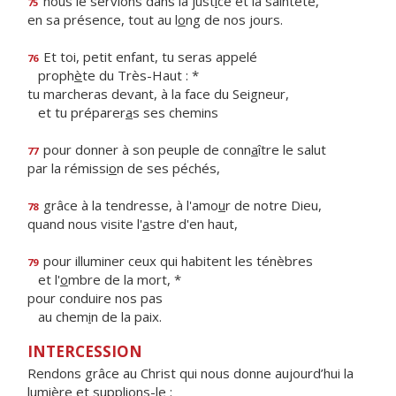
nous le servions dans la just
i
ce et la sainteté,
75
en sa présence, tout au l
o
ng de nos jours.
Et toi, petit enfant, tu seras appelé
76
proph
è
te du Très-Haut : *
tu marcheras devant, à la face du Seigneur,
et tu préparer
a
s ses chemins
pour donner à son peuple de conn
a
ître le salut
77
par la rémissi
o
n de ses péchés,
grâce à la tendresse, à l'amo
u
r de notre Dieu,
78
quand nous visite l'
a
stre d'en haut,
pour illuminer ceux qui habitent les ténèbres
79
et l'
o
mbre de la mort, *
pour conduire nos pas
au chem
i
n de la paix.
INTERCESSION
Rendons grâce au Christ qui nous donne aujourd’hui la
lumière et supplions-le :