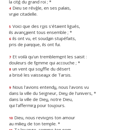
la cit
é
du grand roi ; *
Dieu se rév
è
le, en ses palais,
4
vr
a
ie citadelle.
Voici que des r
o
is s'étaient ligués,
5
ils avanç
a
ient tous ensemble ; *
ils ont vu, et soud
a
in stupéfaits,
6
pris de pan
i
que, ils ont fui.
Et voilà qu'un tremblem
e
nt les saisit :
7
douleurs de f
e
mme qui accouche ; *
un vent qui so
u
ffle du désert
8
a brisé les vaissea
u
x de Tarsis.
Nous l'avions entend
u
, nous l'avons vu
9
dans la ville du Seigneur, Die
u
de l'univers, *
dans la ville de Die
u
, notre Dieu,
qui l'affermir
a
pour toujours.
Dieu, nous reviv
o
ns ton amour
10
au milie
u
de ton temple. *
Ta louange, c
o
mme ton nom,