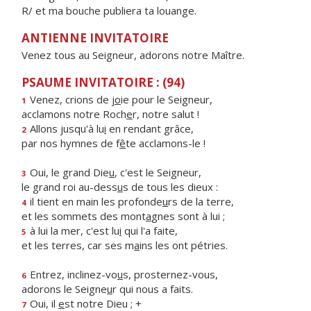
R/ et ma bouche publiera ta louange.
ANTIENNE INVITATOIRE
Venez tous au Seigneur, adorons notre Maître.
PSAUME INVITATOIRE : (94)
Venez, crions de j
o
ie pour le Seigneur,
1
acclamons notre Roch
e
r, notre salut !
Allons jusqu'à lu
i
en rendant grâce,
2
par nos hymnes de f
ê
te acclamons-le !
Oui, le grand Die
u
, c'est le Seigneur,
3
le grand roi au-dess
u
s de tous les dieux :
il tient en main les profonde
u
rs de la terre,
4
et les sommets des mont
a
gnes sont à lui ;
à lui la mer, c'est lu
i
qui l'a faite,
5
et les terres, car ses m
a
ins les ont pétries.
Entrez, inclinez-vo
u
s, prosternez-vous,
6
adorons le Seigne
u
r qui nous a faits.
Oui, il
e
st notre Dieu ; +
7