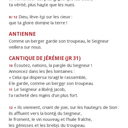
ta vérité, plus ha
u
te que les nues.
Dieu, lève-t
o
i sur les cieux :
R/ 12
que ta gloire dom
i
ne la terre !
ANTIENNE
Comme un berger garde son troupeau, le Seigneur
veillera sur nous.
CANTIQUE DE JÉRÉMIE (JR 31)
Écoutez, nations, la par
o
le du Seigneur !
10
Annoncez dans les
î
les lointaines :
« Celui qui dispersa Isra
ë
l le rassemble,
il le garde, comme un berg
e
r son troupeau.
Le Seigneur a libér
é
Jacob,
11
l'a racheté des m
a
ins d'un plus fort.
« Ils viennent, criant de joie, sur les haute
u
rs de Sion :
12
ils affluent vers la bont
é
du Seigneur,
le froment, le vin nouvea
u
et l'huile fraîche,
les génisses et les breb
i
s du troupeau.