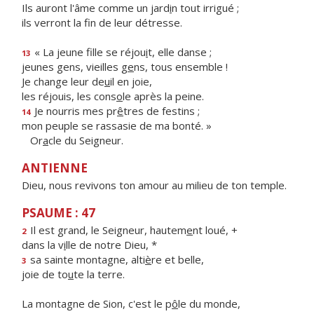
Ils auront l'âme comme un jard
i
n tout irrigué ;
ils verront la f
n de leur détresse.
« La jeune fille se réjou
i
t, elle danse ;
13
jeunes gens, vieilles g
e
ns, tous ensemble !
Je change leur de
u
il en joie,
les réjouis, les cons
o
le après la peine.
Je nourris mes pr
ê
tres de festins ;
14
mon peuple se rassasie de ma bonté. »
Or
a
cle du Seigneur.
ANTIENNE
Dieu, nous revivons ton amour au milieu de ton temple.
PSAUME : 47
Il est grand, le Seigneur, hautem
e
nt loué, +
2
dans la v
i
lle de notre Dieu, *
sa sainte montagne, alti
è
re et belle,
3
joie de to
u
te la terre.
La montagne de Sion, c'est le p
ô
le du monde,