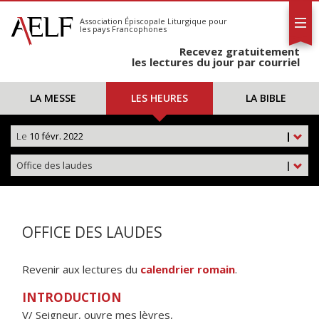
L'AELF
S'abonner
Association Épiscopale Liturgique
pour
les pays Francophones
Calendrier
Recevez gratuitement
Contact
les lectures du jour par courriel
LA MESSE
LES HEURES
LA BIBLE
Le
10 févr. 2022
|
Office des laudes
|
OFFICE DES LAUDES
Revenir aux lectures du
calendrier romain
.
INTRODUCTION
V/ Seigneur, ouvre mes lèvres,