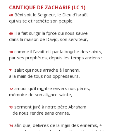
CANTIQUE DE ZACHARIE (LC 1)
Béni soit le Seigneur, le Die
u
d'Israël,
68
qui visite et rach
è
te son peuple.
Il a fait surgir la f
o
rce qui nous sauve
69
dans la maison de Dav
i
d, son serviteur,
comme il l'avait dit par la bo
u
che des saints,
70
par ses prophètes, depuis les t
e
mps anciens :
salut qui nous arr
a
che à l'ennemi,
71
à la main de to
u
s nos oppresseurs,
amour qu'il m
o
ntre envers nos pères,
72
mémoire de son alli
a
nce sainte,
serment juré à notre p
è
re Abraham
73
de nous r
e
ndre sans crainte,
afin que, délivrés de la m
a
in des ennemis, +
74