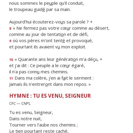
nous sommes le pe
u
ple qu'il conduit,
le troupeau guid
é
par sa main.
Aujourd'hui écouterez-vo
u
s sa parole ? +
« Ne fermez pas votre cœ
u
r comme au désert,
8
comme au jour de tentati
o
n et de défi,
où vos pères m'ont tent
é
et provoqué,
9
et pourtant ils avaient v
u
mon exploit.
« Quarante ans leur générati
o
n m'a déçu, +
10
et j'ai dit : Ce peuple a le cœ
u
r égaré,
il n'a pas conn
u
mes chemins.
Dans ma colère, j'en ai f
a
it le serment :
11
Jamais ils n'entrer
o
nt dans mon repos. »
HYMNE : TU ES VENU, SEIGNEUR
CFC — CNPL
Tu es venu, Seigneur,
Dans notre nuit,
Tourner vers l’aube nos chemins ;
Le tien pourtant reste caché,