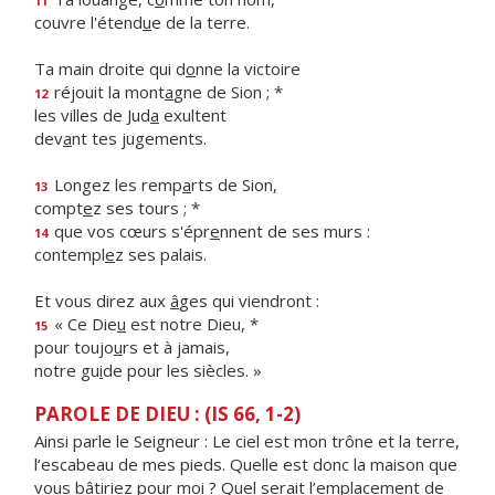
11
couvre l'étend
u
e de la terre.
Ta main droite qui d
o
nne la victoire
réjouit la mont
a
gne de Sion ; *
12
les villes de Jud
a
exultent
dev
a
nt tes jugements.
Longez les remp
a
rts de Sion,
13
compt
e
z ses tours ; *
que vos cœurs s'épr
e
nnent de ses murs :
14
contempl
e
z ses palais.
Et vous direz aux
â
ges qui viendront :
« Ce Die
u
est notre Dieu, *
15
pour toujo
u
rs et à jamais,
notre gu
i
de pour les siècles. »
PAROLE DE DIEU : (IS 66, 1-2)
Ainsi parle le Seigneur : Le ciel est mon trône et la terre,
l’escabeau de mes pieds. Quelle est donc la maison que
vous bâtiriez pour moi ? Quel serait l’emplacement de