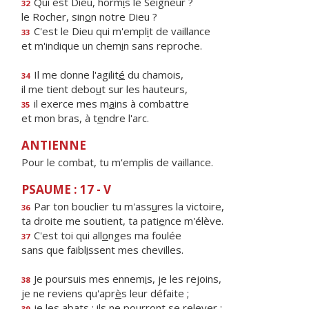
Qui est Dieu, horm
i
s le Seigneur ?
32
le Rocher, sin
o
n notre Dieu ?
C'est le Dieu qui m'empl
i
t de vaillance
33
et m'indique un chem
i
n sans reproche.
Il me donne l'agilit
é
du chamois,
34
il me tient debo
u
t sur les hauteurs,
il exerce mes m
a
ins à combattre
35
et mon bras, à t
e
ndre l'arc.
ANTIENNE
Pour le combat, tu m'emplis de vaillance.
PSAUME : 17 - V
Par ton bouclier tu m'ass
u
res la victoire,
36
ta droite me soutient, ta pati
e
nce m'élève.
C'est toi qui all
o
nges ma foulée
37
sans que faibl
i
ssent mes chevilles.
Je poursuis mes ennem
i
s, je les rejoins,
38
je ne reviens qu'apr
è
s leur défaite ;
je les abats : ils ne pourr
o
nt se relever ;
39