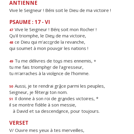
ANTIENNE
Vive le Seigneur ! Béni soit le Dieu de ma victoire !
PSAUME : 17 - VI
Vive le Seigneur ! Bén
i
soit mon Rocher !
47
Qu'il triomphe, le Die
u
de ma victoire,
ce Dieu qui m'acc
o
rde la revanche,
48
qui soumet à mon pouv
o
ir les nations !
Tu me délivres de to
u
s mes ennemis, +
49
tu me fais triomph
e
r de l'agresseur,
tu m'arraches à la viol
e
nce de l'homme.
Aussi, je te rendrai gr
â
ce parmi les peuples,
50
Seigneur, je fêter
a
i ton nom.
Il donne à son roi de gr
a
ndes victoires, *
51
il se montre fidèle à son messie,
à David et sa descend
a
nce, pour toujours.
VERSET
V/ Ouvre mes yeux à tes merveilles,