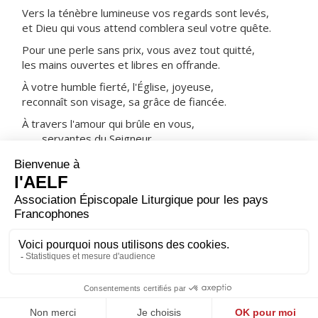
Vers la ténèbre lumineuse vos regards sont levés,
et Dieu qui vous attend comblera seul votre quête.
Pour une perle sans prix, vous avez tout quitté,
les mains ouvertes et libres en offrande.
À votre humble fierté, l'Église, joyeuse,
reconnaît son visage, sa grâce de fiancée.
À travers l'amour qui brûle en vous,
servantes du Seigneur,
le cœur de Dieu nous presse
de l'aimer sans partage.
ORAISON
En célébrant la mémoire de sainte Scholastique,
Seigneur, nous te prions : fais que nous sachions, nous
aussi, te servir avec une charité sans défaut et goûter
la douceur de ton amour.