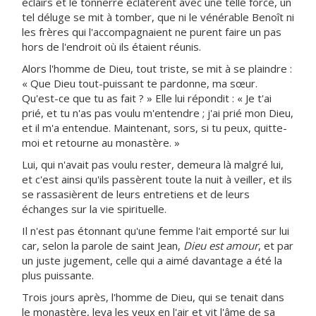
éclairs et le tonnerre éclatèrent avec une telle force, un
tel déluge se mit à tomber, que ni le vénérable Benoît ni
les frères qui l'accompagnaient ne purent faire un pas
hors de l'endroit où ils étaient réunis.
Alors l'homme de Dieu, tout triste, se mit à se plaindre :
« Que Dieu tout-puissant te pardonne, ma sœur.
Qu'est-ce que tu as fait ? » Elle lui répondit : « Je t'ai
prié, et tu n'as pas voulu m'entendre ; j'ai prié mon Dieu,
et il m'a entendue. Maintenant, sors, si tu peux, quitte-
moi et retourne au monastère. »
Lui, qui n'avait pas voulu rester, demeura là malgré lui,
et c'est ainsi qu'ils passèrent toute la nuit à veiller, et ils
se rassasièrent de leurs entretiens et de leurs
échanges sur la vie spirituelle.
Il n'est pas étonnant qu'une femme l'ait emporté sur lui
car, selon la parole de saint Jean,
Dieu est amour
, et par
un juste jugement, celle qui a aimé davantage a été la
plus puissante.
Trois jours après, l'homme de Dieu, qui se tenait dans
le monastère, leva les yeux en l'air et vit l'âme de sa