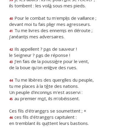
ils tombent : les voil
à
sous mes pieds.
Pour le combat tu m'empl
i
s de vaillance ;
40
devant moi tu fais pli
e
r mes agresseurs.
Tu me livres des ennem
i
s en déroute ;
41
j'anéant
i
s mes adversaires.
Ils appellent ? p
a
s de sauveur !
42
le Seigneur ? p
a
s de réponse !
J'en fais de la poussi
è
re pour le vent,
43
de la boue qu'on enl
è
ve des rues.
Tu me libères des quer
e
lles du peuple,
44
tu me places à la t
ê
te des nations.
Un peuple d'inconn
u
s m'est asservi :
au premier m
o
t, ils m'obéissent.
45
Ces fils d'étrang
e
rs se soumettent ; +
ces fils d'étrang
e
rs capitulent :
46
en tremblant ils qu
i
ttent leurs bastions.