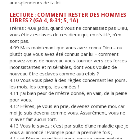
aux splendeurs de ta loi.
LECTURE : COMMENT RESTER DES HOMMES
LIBRES ? (GA 4, 8-31; 5, 1A)
Frères : 4.08 Jadis, quand vous ne connaissiez pas Dieu,
vous étiez esclaves de ces dieux qui, en réalité, n’en
sont pas.
4.09 Mais maintenant que vous avez connu Dieu – ou
plutôt que vous avez été connus par lui – comment
pouvez-vous de nouveau vous tourner vers ces forces
inconsistantes et misérables, dont vous voulez de
nouveau être esclaves comme autrefois ?
4.10 Vous vous pliez à des règles concernant les jours,
les mois, les temps, les années !
4.11 J’ai bien peur de m’être donné, en vain, de la peine
pour vous.
4.12 Frères, je vous en prie, devenez comme moi, car
moi je suis devenu comme vous. Assurément, vous ne
m’avez fait aucun tort.
4.13 Vous le savez : c’est par suite d’une maladie que je
vous ai annoncé l’Évangile pour la première fois ;
4.14 et l’épreuve qu’était pour vous ce corps malade,