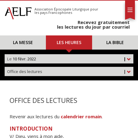
L'AELF
S'abonner
Association Épiscopale Liturgique
pour
les pays Francophones
Calendrier
Recevez gratuitement
Contact
les lectures du jour par courriel
LA MESSE
LES HEURES
LA BIBLE
Le
10 févr. 2022
|
Office des lectures
|
OFFICE DES LECTURES
Revenir aux lectures du
calendrier romain
.
INTRODUCTION
V/ Dieu, viens à mon aide,