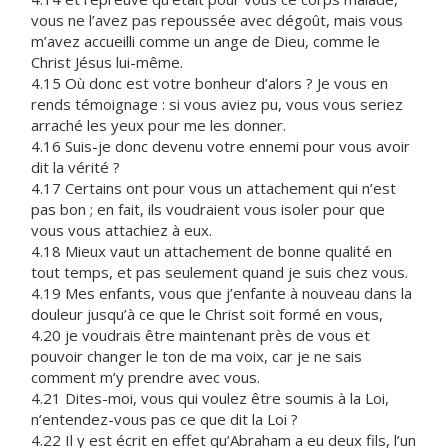
vous ne l’avez pas repoussée avec dégoût, mais vous
m’avez accueilli comme un ange de Dieu, comme le
Christ Jésus lui-même.
4.15 Où donc est votre bonheur d’alors ? Je vous en
rends témoignage : si vous aviez pu, vous vous seriez
arraché les yeux pour me les donner.
4.16 Suis-je donc devenu votre ennemi pour vous avoir
dit la vérité ?
4.17 Certains ont pour vous un attachement qui n’est
pas bon ; en fait, ils voudraient vous isoler pour que
vous vous attachiez à eux.
4.18 Mieux vaut un attachement de bonne qualité en
tout temps, et pas seulement quand je suis chez vous.
4.19 Mes enfants, vous que j’enfante à nouveau dans la
douleur jusqu’à ce que le Christ soit formé en vous,
4.20 je voudrais être maintenant près de vous et
pouvoir changer le ton de ma voix, car je ne sais
comment m’y prendre avec vous.
4.21 Dites-moi, vous qui voulez être soumis à la Loi,
n’entendez-vous pas ce que dit la Loi ?
4.22 Il y est écrit en effet qu’Abraham a eu deux fils, l’un