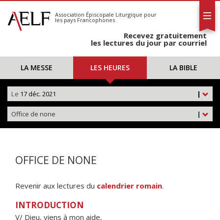
L'AELF
S'abonner
Association Épiscopale Liturgique
pour
les pays Francophones
Calendrier
Recevez gratuitement
Contact
les lectures du jour par courriel
LA MESSE
LES HEURES
LA BIBLE
Le
17 déc. 2021
|
Office de none
|
OFFICE DE NONE
Revenir aux lectures du
calendrier romain
.
INTRODUCTION
V/ Dieu, viens à mon aide,