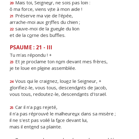
Mais toi, Seigne
u
r, ne sois pas loin :
20
ô ma force, viens v
i
te à mon aide !
Préserve ma v
i
e de l'épée,
21
arrache-moi aux gr
i
ffes du chien ;
sauve-moi de la gue
u
le du lion
22
et de la c
o
rne des buffles.
PSAUME : 21 - III
Tu m'as répondu ! +
Et je proclame ton n
o
m devant mes frères,
23
je te loue en pl
e
ine assemblée.
Vous qui le craignez, lou
e
z le Seigneur, +
24
glorifiez-le, vous tous, descend
a
nts de Jacob,
vous tous, redoutez-le, descend
a
nts d'Israël.
Car il n'a p
a
s rejeté,
25
il n'a pas réprouvé le malheure
u
x dans sa misère ;
il ne s'est pas voilé la f
a
ce devant lui,
mais il ent
e
nd sa plainte.