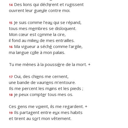
Des lions qui déch
i
rent et rugissent
14
ouvrent leur gue
u
le contre moi.
Je suis comme l'ea
u
qui se répand,
15
tous mes m
e
mbres se disloquent.
Mon cœur est c
o
mme la cire,
il fond au milie
u
de mes entrailles.
Ma vigueur a séch
é
comme l'argile,
16
ma langue c
o
lle à mon palais.
Tu me mènes à la poussi
è
re de la mort. +
Oui, des chi
e
ns me cernent,
17
une bande de vauri
e
ns m'entoure.
Ils me percent les m
a
ins et les pieds ;
je peux compt
e
r tous mes os.
18
Ces gens me v
o
ient, ils me regardent. +
Ils partagent entre e
u
x mes habits
19
et tirent au s
o
rt mon vêtement.