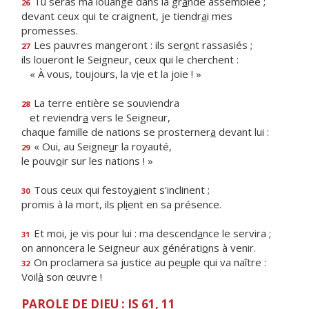
Tu seras ma louange dans la gr
a
nde assemblée ;
26
devant ceux qui te craignent, je tiendr
a
i mes
promesses.
Les pauvres mangeront : ils ser
o
nt rassasiés ;
27
ils loueront le Seigneur, ceux qui le cherchent :
« À vous, toujours, la v
i
e et la joie ! »
La terre entière se souviendra
28
et reviendr
a
vers le Seigneur,
chaque famille de nations se prosterner
a
devant lui :
« Oui, au Seigne
u
r la royauté,
29
le pouv
o
ir sur les nations ! »
Tous ceux qui festoy
a
ient s'inclinent ;
30
promis à la mort, ils pl
i
ent en sa présence.
Et moi, je vis pour lui : ma descend
a
nce le servira ;
31
on annoncera le Seigneur aux générati
o
ns à venir.
On proclamera sa justice au pe
u
ple qui va naître :
32
Voil
à
son œuvre !
PAROLE DE DIEU : IS 61, 11