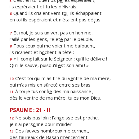
C'est en toi que nos p
è
res espéraient,
5
ils espéraient et tu les d
é
livrais.
Quand ils criaient vers t
o
i, ils échappaient ;
6
en toi ils espéraient et n'étaient p
a
s déçus.
Et moi, je suis un v
e
r, pas un homme,
7
raillé par les gens, rejet
é
par le peuple.
Tous ceux qui me v
o
ient me bafouent,
8
ils ricanent et h
o
chent la tête :
« Il comptait sur le Seigne
u
r : qu'il le délivre !
9
Qu'il le sauve, puisqu'il
e
st son ami ! »
C'est toi qui m'as tiré du v
e
ntre de ma mère,
10
qui m'as mis en sûret
é
entre ses bras.
À toi je fus confi
é
dès ma naissance ;
11
dès le ventre de ma m
è
re, tu es mon Dieu.
PSAUME : 21 - II
Ne sois pas loin : l'ang
o
isse est proche,
12
je n'ai pers
o
nne pour m'aider.
Des fauves nombre
u
x me cernent,
13
des taureaux de Bas
a
n m'encerclent.