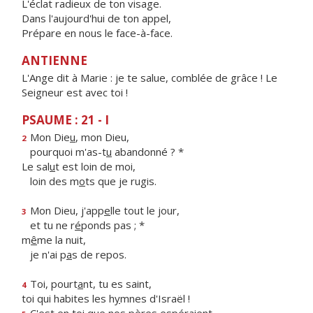
L'éclat radieux de ton visage.
Dans l'aujourd'hui de ton appel,
Prépare en nous le face-à-face.
ANTIENNE
L'Ange dit à Marie : je te salue, comblée de grâce ! Le
Seigneur est avec toi !
PSAUME : 21 - I
Mon Die
u
, mon Dieu,
2
pourquoi m'as-t
u
abandonné ? *
Le sal
u
t est loin de moi,
loin des m
o
ts que je rugis.
Mon Dieu, j'app
e
lle tout le jour,
3
et tu ne r
é
ponds pas ; *
m
ê
me la nuit,
je n'ai p
a
s de repos.
Toi, pourt
a
nt, tu es saint,
4
toi qui habites les h
y
mnes d'Israël !