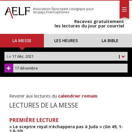
L'AELF
S'abonner
Association Épiscopale Liturgique
pour
les pays Francophones
Calendrier
Recevez gratuitement
Contact
les lectures du jour par courriel
LA MESSE
LES HEURES
LA BIBLE
Le
17 déc. 2021
|
17 décembre
Revenir aux lectures du
calendrier romain
.
LECTURES DE LA MESSE
PREMIÈRE LECTURE
« Le sceptre royal n’échappera pas à Juda » (Gn 49, 1-
2.8-10)