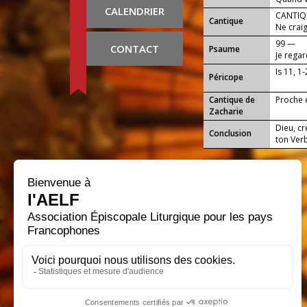
CALENDRIER
terre ?
CANTIQU
Cantique
Ne craig
99 —
CONTACT
Psaume
Je rega
Is 11, 1-
Péricope
Cantique de
Proche e
Zacharie
Dieu, c
Conclusion
ton Verb