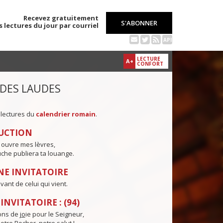
Recevez gratuitement
S'ABONNER
s lectures du jour par courriel
API
LECTURE
A+
CONFORT
 DES LAUDES
 lectures du
calendrier romain
.
UCTION
 ouvre mes lèvres,
che publiera ta louange.
E INVITATOIRE
vant de celui qui vient.
NVITATOIRE : (94)
ns de j
o
ie pour le Seigneur,