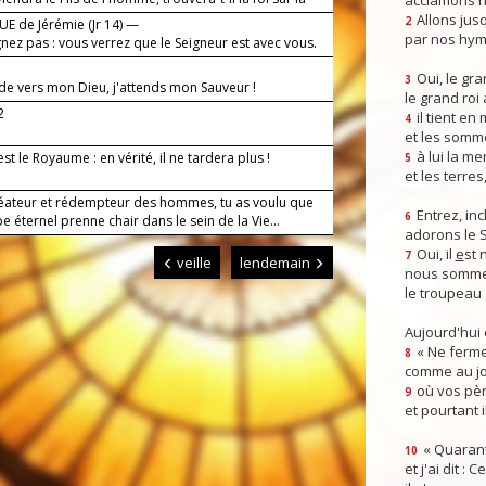
acclamons n
Allons jusq
2
E de Jérémie (Jr 14) —
par nos hym
nez pas : vous verrez que le Seigneur est avec vous.
Oui, le gra
3
rde vers mon Dieu, j'attends mon Sauveur !
le grand roi
2
il tient en
4
et les somm
à lui la mer
st le Royaume : en vérité, il ne tardera plus !
5
et les terres
réateur et rédempteur des hommes, tu as voulu que
Entrez, inc
6
e éternel prenne chair dans le sein de la Vie...
adorons le 
Oui, il
e
st 
7
veille
lendemain
nous somme
le troupeau 
Aujourd'hui
« Ne ferme
8
comme au jou
où vos pèr
9
et pourtant i
« Quarant
10
et j'ai dit :