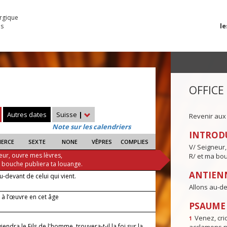
urgique
le
es
OFFICE
Autres dates
Suisse
|
Revenir aux
Note sur les calendriers
INTROD
IERCE
SEXTE
NONE
VÊPRES
COMPLIES
V/ Seigneur,
eur, ouvre mes lèvres,
R/ et ma bou
a bouche publiera ta louange.
ANTIENN
u-devant de celui qui vient.
Allons au-de
 à l’œuvre en cet âge
PSAUME I
Venez, crio
1
endra le Fils de l'homme, trouvera-t-il la foi sur la