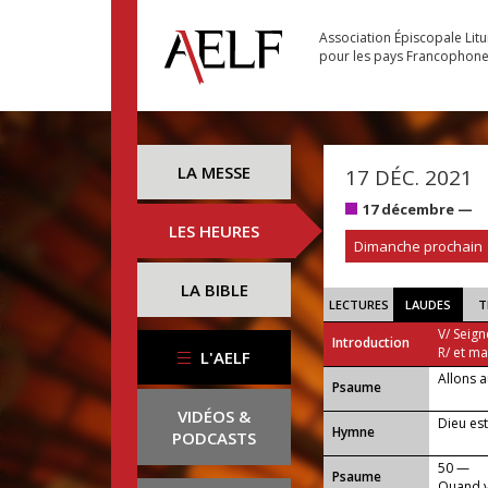
Association Épiscopale Lit
pour les pays Francophon
LA MESSE
17 DÉC. 2021
17 décembre —
LES HEURES
Dimanche prochain
LA BIBLE
LECTURES
LAUDES
T
V/ Seign
Introduction
R/ et m
L'AELF
Allons a
Psaume
VIDÉOS &
Dieu est
Hymne
PODCASTS
50 —
Psaume
Quand vi