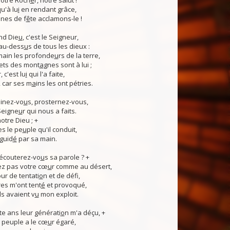
otre Roch
e
r, notre salut !
u'à lu
i
en rendant grâce,
nes de f
ê
te acclamons-le !
nd Die
u
, c'est le Seigneur,
 au-dess
u
s de tous les dieux :
 main les profonde
u
rs de la terre,
ets des mont
a
gnes sont à lui ;
, c'est lu
i
qui l'a faite,
, car ses m
a
ins les ont pétries.
linez-vo
u
s, prosternez-vous,
Seigne
u
r qui nous a faits.
notre Dieu ; +
s le pe
u
ple qu'il conduit,
guid
é
par sa main.
 écouterez-vo
u
s sa parole ? +
z pas votre cœ
u
r comme au désert,
r de tentati
o
n et de défi,
es m'ont tent
é
et provoqué,
ls avaient v
u
mon exploit.
e ans leur générati
o
n m'a déçu, +
 Ce peuple a le cœ
u
r égaré,