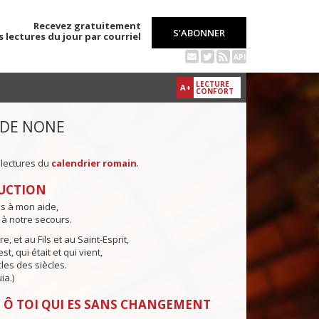
Recevez gratuitement
S'ABONNER
s lectures du jour par courriel
API
LECTURE
A+
CONFORT
 DE NONE
 lectures du
calendrier romain
.
UCTION
ns à mon aide,
 à notre secours.
e, et au Fils et au Saint-Esprit,
st, qui était et qui vient,
cles des siècles.
ia.)
 Ô TOI QUI ES SANS CHANGEMENT