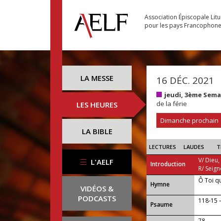
Association Épiscopale Lit
pour les pays Francophon
LA MESSE
16 DÉC. 2021
jeudi, 3ème Sema
de la férie
LES HEURES
Dimanche prochain
LA BIBLE
LECTURES
LAUDES
T
V/ Dieu,
L'AELF
Introduction
R/ Seign
Ô Toi q
...
Hymne
VIDÉOS &
PODCASTS
118-15 —
Psaume
78