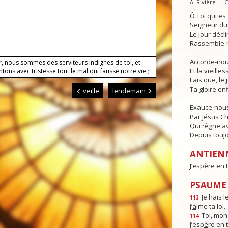
A. Rivière — 
Ô Toi qui e
Seigneur du 
Le jour déclin
Rassemble-n
Accorde-nous
r, nous sommes des serviteurs indignes de toi, et
Et la vieille
tons avec tristesse tout le mal qui fausse notre vie ;
ous cependant de trouver notre joie dans la
Fais que, le 
e de ton Fils, car il vient pour nous sauver. Lui qui
Ta gloire enf
veille
lendemain
Exauce-nous
Par Jésus Ch
Qui règne av
Depuis toujo
ANTIEN
J’espère en 
PSAUME :
Je hais l
113
j’
a
ime ta loi.
Toi, mon
114
J’esp
è
re en 