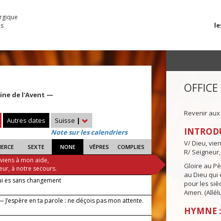
urgique
le
es
OFFICE
ine de l'Avent —
Revenir aux
Autres dates
Suisse
|
INTROD
Note sur les calendriers
V/ Dieu, vie
IERCE
SEXTE
NONE
VÊPRES
COMPLIES
R/ Seigneur,
 viens à mon aide,
Gloire au Pèr
eur, à notre secours.
au Dieu qui e
ui es sans changement
pour les siè
Amen. (Allélu
 J’espère en ta parole : ne déçois pas mon attente.
HYMNE :