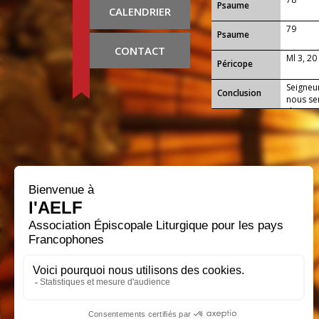
Psaume
CALENDRIER
79
Psaume
CONTACT
Ml 3, 20
Péricope
Seigneu
Conclusion
nous sen
donne-n
naissanc
règne.