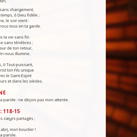
CNPL
s sans changement,
temps, ô Dieu fidèle ;
e, le soir vient :
ous tous en ta garde.
 la vie sans fin
sse sans ténèbres ;
jour de ton retour,
in nous illumine.
, ô Tout-puissant,
rist ton Fils unique
ec le Saint-Esprit
urs et dans les siècles.
NE
ta parole : ne déçois pas mon attente.
 118-15
es cœ
u
rs partagés ;
 abr
i
, mon bouclier !
ta parole.