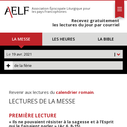
L'AELF
S'abonner
Association Épiscopale Liturgique
pour
les pays Francophones
Calendrier
Recevez gratuitement
Contact
les lectures du jour par courriel
LA MESSE
LES HEURES
LA BIBLE
Le
19 avr. 2021
|
de la férie
Revenir aux lectures du
calendrier romain
.
LECTURES DE LA MESSE
PREMIÈRE LECTURE
« Ils ne pouvaient résister à la sagesse et à l’Esprit
qui le faisaient parler » (Ac 6, 8-15)