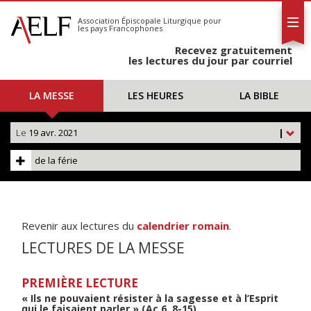
L'AELF
S'abonner
Association Épiscopale Liturgique
pour
les pays Francophones
Calendrier
Recevez gratuitement
Contact
les lectures du jour par courriel
LA MESSE
LES HEURES
LA BIBLE
Le
19 avr. 2021
|
de la férie
Revenir aux lectures du
calendrier romain
.
LECTURES DE LA MESSE
PREMIÈRE LECTURE
« Ils ne pouvaient résister à la sagesse et à l’Esprit
qui le faisaient parler » (Ac 6, 8-15)