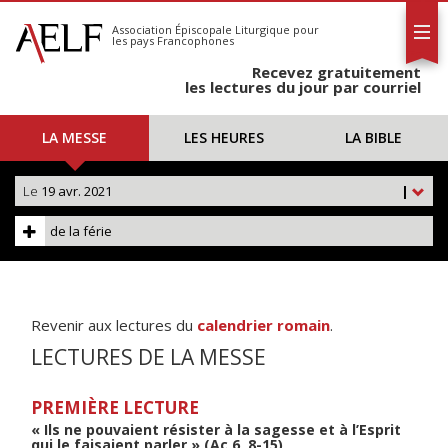
L'AELF
S'abonner
Association Épiscopale Liturgique
pour
les pays Francophones
Calendrier
Recevez gratuitement
Contact
les lectures du jour par courriel
LA MESSE
LES HEURES
LA BIBLE
Le
19 avr. 2021
|
de la férie
Revenir aux lectures du
calendrier romain
.
LECTURES DE LA MESSE
PREMIÈRE LECTURE
« Ils ne pouvaient résister à la sagesse et à l’Esprit
qui le faisaient parler » (Ac 6, 8-15)