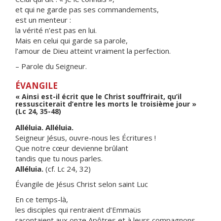
et qui ne garde pas ses commandements,
est un menteur :
la vérité n’est pas en lui.
Mais en celui qui garde sa parole,
l’amour de Dieu atteint vraiment la perfection.
– Parole du Seigneur.
ÉVANGILE
« Ainsi est-il écrit que le Christ souffrirait, qu’il
ressusciterait d’entre les morts le troisième jour »
(Lc 24, 35-48)
Alléluia. Alléluia.
Seigneur Jésus, ouvre-nous les Écritures !
Que notre cœur devienne brûlant
tandis que tu nous parles.
Alléluia.
(cf. Lc 24, 32)
Évangile de Jésus Christ selon saint Luc
En ce temps-là,
les disciples qui rentraient d’Emmaüs
racontaient aux onze Apôtres et à leurs compagnons