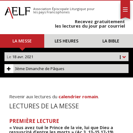
L'AELF
S'abonner
Association Épiscopale Liturgique
pour
les pays Francophones
Calendrier
Recevez gratuitement
Contact
les lectures du jour par courriel
LA MESSE
LES HEURES
LA BIBLE
Le
18 avr. 2021
|
3ème Dimanche de Pâques
Revenir aux lectures du
calendrier romain
.
LECTURES DE LA MESSE
PREMIÈRE LECTURE
« Vous avez tué le Prince de la vie, lui que Dieu a
ressuscité d’entre les morts » (Ac 3, 13-15.17-19)