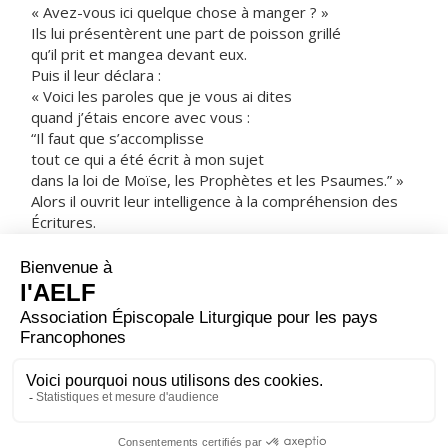
« Avez-vous ici quelque chose à manger ? »
Ils lui présentèrent une part de poisson grillé
qu’il prit et mangea devant eux.
Puis il leur déclara :
« Voici les paroles que je vous ai dites
quand j’étais encore avec vous :
“Il faut que s’accomplisse
tout ce qui a été écrit à mon sujet
dans la loi de Moïse, les Prophètes et les Psaumes.” »
Alors il ouvrit leur intelligence à la compréhension des
Écritures.
Il leur dit :
« Ainsi est-il écrit que le Christ souffrirait,
qu’il ressusciterait d’entre les morts le troisième jour,
et que la conversion serait proclamée en son nom,
pour le pardon des péchés, à toutes les nations,
en commençant par Jérusalem.
À vous d’en être les témoins. »
– Acclamons la Parole de Dieu.