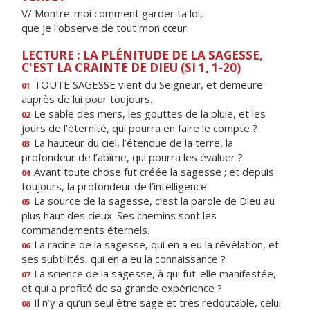
V/ Montre-moi comment garder ta loi,
que je l'observe de tout mon cœur.
LECTURE : LA PLÉNITUDE DE LA SAGESSE,
C'EST LA CRAINTE DE DIEU (SI 1, 1-20)
TOUTE SAGESSE vient du Seigneur, et demeure
01
auprès de lui pour toujours.
Le sable des mers, les gouttes de la pluie, et les
02
jours de l’éternité, qui pourra en faire le compte ?
La hauteur du ciel, l’étendue de la terre, la
03
profondeur de l’abîme, qui pourra les évaluer ?
Avant toute chose fut créée la sagesse ; et depuis
04
toujours, la profondeur de l’intelligence.
La source de la sagesse, c’est la parole de Dieu au
05
plus haut des cieux. Ses chemins sont les
commandements éternels.
La racine de la sagesse, qui en a eu la révélation, et
06
ses subtilités, qui en a eu la connaissance ?
La science de la sagesse, à qui fut-elle manifestée,
07
et qui a profité de sa grande expérience ?
Il n’y a qu’un seul être sage et très redoutable, celui
08