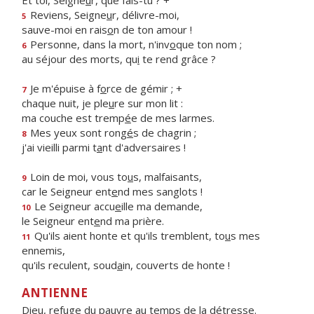
Et toi, Seigne
u
r, que fais-tu ? +
Reviens, Seigne
u
r, délivre-moi,
5
sauve-moi en rais
o
n de ton amour !
Personne, dans la mort, n'inv
o
que ton nom ;
6
au séjour des morts, qu
i
te rend grâce ?
Je m'épuise à f
o
rce de gémir ; +
7
chaque nuit, je ple
u
re sur mon lit :
ma couche est tremp
é
e de mes larmes.
Mes yeux sont rong
é
s de chagrin ;
8
j'ai vieilli parmi t
a
nt d'adversaires !
Loin de moi, vous to
u
s, malfaisants,
9
car le Seigneur ent
e
nd mes sanglots !
Le Seigneur accu
e
ille ma demande,
10
le Seigneur ent
e
nd ma prière.
Qu'ils aient honte et qu'ils tremblent, to
u
s mes
11
ennemis,
qu'ils reculent, soud
a
in, couverts de honte !
ANTIENNE
Dieu, refuge du pauvre au temps de la détresse.