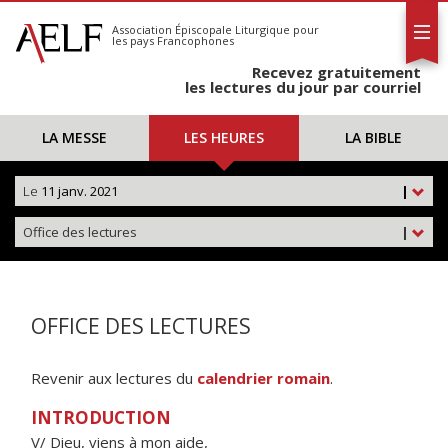
L'AELF
S'abonner
Association Épiscopale Liturgique
pour
les pays Francophones
Calendrier
Recevez gratuitement
Contact
les lectures du jour par courriel
LA MESSE
LES HEURES
LA BIBLE
Le
11 janv. 2021
|
Office des lectures
|
OFFICE DES LECTURES
Revenir aux lectures du
calendrier romain
.
INTRODUCTION
V/ Dieu, viens à mon aide,