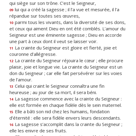
qui siège sur son trône. C’est le Seigneur,
lui qui a créé la sagesse ; il l’a vue et mesurée, il l’a
09
répandue sur toutes ses œuvres,
parmi tous les vivants, dans la diversité de ses dons,
10
et ceux qui aiment Dieu en ont été comblés. L’amour du
Seigneur est une éminente sagesse ; Dieu en accorde
une part à ceux dont il veut se laisser voir.
La crainte du Seigneur est gloire et fierté, joie et
11
couronne d’allégresse.
La crainte du Seigneur réjouira le cœur ; elle procure
12
plaisir, joie et longue vie. La crainte du Seigneur est un
don du Seigneur ; car elle fait persévérer sur les voies
de l’amour.
Celui qui craint le Seigneur connaîtra une fin
13
heureuse ; au jour de sa mort, il sera béni.
La sagesse commence avec la crainte du Seigneur :
14
elle est formée en chaque fidèle dès le sein maternel.
Elle a bâti son nid chez les humains, fondation
15
d’éternité : elle sera fidèle envers leurs descendants.
La sagesse s’accomplit dans la crainte du Seigneur ;
16
elle les enivre de ses fruits.