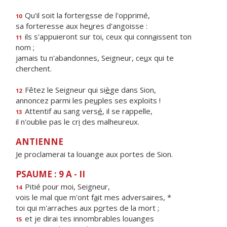
Qu'il soit la forter
e
sse de l'opprimé,
10
sa forteresse aux he
u
res d'angoisse :
ils s'appuieront sur toi, ceux qui conn
a
issent ton
11
nom ;
jamais tu n'abandonnes, Seigneur, ce
u
x qui te
cherchent.
Fêtez le Seigneur qui si
è
ge dans Sion,
12
annoncez parmi les pe
u
ples ses exploits !
Attentif au sang vers
é
, il se rappelle,
13
il n'oublie pas le cr
i
des malheureux.
ANTIENNE
Je proclamerai ta louange aux portes de Sion.
PSAUME : 9 A - II
Pitié pour moi, Seigneur,
14
vois le mal que m'ont f
a
it mes adversaires, *
toi qui m'arraches aux p
o
rtes de la mort ;
et je dirai tes innombrables louanges
15