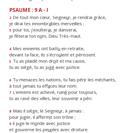
PSAUME : 9 A - I
De tout mon cœur, Seigne
u
r, je rendrai grâce,
2
je dirai tes innombr
a
bles merveilles ;
pour toi, j'exulter
a
i, je danserai,
3
je fêterai ton n
o
m, Dieu Très-Haut.
Mes ennemis ont batt
u
en retraite,
4
devant ta face, ils s'écro
u
lent et périssent.
Tu as plaidé mon dr
o
it et ma cause,
5
tu as siégé, tu as jug
é
avec justice.
Tu menaces les nations, tu fais pér
i
r les méchants,
6
à tout jamais tu eff
a
ces leur nom.
L'ennemi est achevé, ruin
é
pour toujours,
7
tu as rasé des villes, leur souven
i
r a péri.
Mais il siège, le Seigne
u
r, à jamais :
8
pour juger, il afferm
i
t son trône ;
il juge le m
o
nde avec justice
9
et gouverne les pe
u
ples avec droiture.