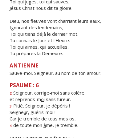
Toi qui juges, toi qui sauves,
Jésus Christ nous dit ta gloire.
Dieu, nos fleuves vont charriant leurs eaux,
Ignorant des lendemains,
Toi qui tiens déjà le dernier mot,
Tu connais le Jour et l'Heure.
Toi qui aimes, qui accueilles,
Tu prépares la Demeure.
ANTIENNE
Sauve-moi, Seigneur, au nom de ton amour.
PSAUME : 6
Seigneur, corrige-m
o
i sans colère,
2
et reprends-m
o
i sans fureur.
Pitié, Seigne
u
r, je dépéris !
3
Seigne
u
r, guéris-moi !
Car je tremble de to
u
s mes os,
de toute mon
â
me, je tremble.
4