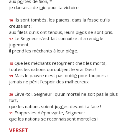
aux p
o
rtes de Sion, *
je danserai de j
o
ie pour ta victoire.
Ils sont tombés, les païens, dans la f
o
sse qu'ils
16
creusaient ;
aux filets qu'ils ont tendus, leurs pi
e
ds se sont pris.
Le Seigneur s'est fait connaître : il a rend
u
le
17
jugement,
il prend les méch
a
nts à leur piège.
Que les méchants reto
u
rnent chez les morts,
18
toutes les nations qui oubl
i
ent le vrai Dieu !
Mais le pauvre n'est pas oubli
é
pour toujours :
19
jamais ne périt l'esp
o
ir des malheureux.
Lève-toi, Seigneur : qu'un mortel ne soit p
a
s le plus
20
fort,
que les nations soient jug
é
es devant ta face !
Frappe-les d'épouv
a
nte, Seigneur :
21
que les nations se reconn
a
issent mortelles !
VERSET