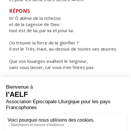
RÉPONS
R/ Ô abîme de la richesse
et de la sagesse de Dieu :
tout est de lui, par lui et pour lui.
Où trouver la force de le glorifier ?
Il est le Très-Haut, au-dessus de toutes ses œuvres.
Que vos louanges exaltent le Seigneur,
sans vous lasser, car vous n'en finirez pas.
C'est le Seigneur qui a tout créé,
et à ceux qui l'aiment il a donné la sagesse.
ORAISON
Aux appels de ton peuple en prière, réponds, Seigneur,
en ta bonté : donne à chacun la claire vision de ce qu'il
doit faire et la force de l'accomplir.