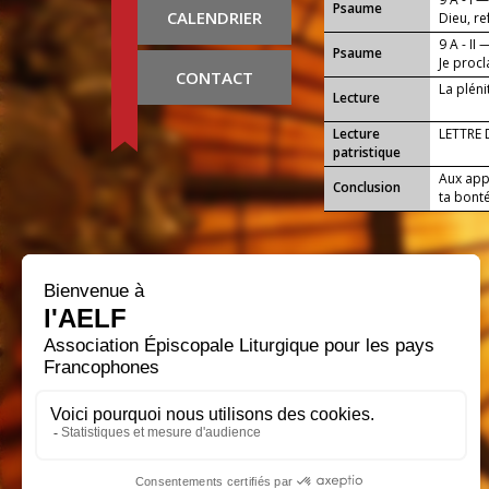
Psaume
CALENDRIER
Dieu, r
9 A - II 
Psaume
Je proc
CONTACT
La pléni
Lecture
Lecture
LETTRE
patristique
Aux app
Conclusion
ta bonté