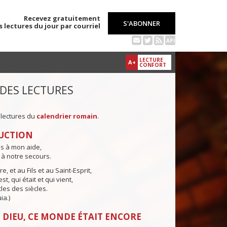
Recevez gratuitement
S'ABONNER
s lectures du jour par courriel
API
LECTURE
A+
CONFORT
 DES LECTURES
 lectures du
calendrier romain
.
UCTION
ns à mon aide,
 à notre secours.
e, et au Fils et au Saint-Esprit,
st, qui était et qui vient,
cles des siècles.
ia.)
 DIEU, CE MONDE ÉTAIT ENCORE