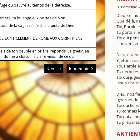
efuge du pauvre au temps de la détresse.
D. Hameline 
—
Dieu, ce mo
lamerai ta louange aux portes de Sion.
Que déjà, de
tude de la sagesse, c'est la crainte de Dieu
Toi, Parole
Tu portais l
Toi qui pense
 DE SAINT CLÉMENT DE ROME AUX CORINTHIENS
L'univers en
els de ton peuple en prière, réponds, Seigneur, en
Dieu, quand
 : donne à chacun la claire vision de ce qu'...
Y jetant ses 
Toi, Parole
veille
lendemain
Tu déroules 
Toi qui juges
Jésus Christ 
Dieu, nos fl
Ignorant de
Toi qui tiens
Tu connais le
Toi qui aimes
Tu prépares
ANTIEN