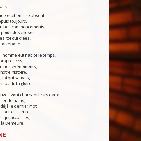
— CNPL
nde était encore absent
puis toujours,
 en nos commencements,
e poids des choses.
s, toi qui crées,
 toi repose.
 l'homme eut habité le temps,
propres cris,
 en nos événements,
notre histoire.
, toi qui sauves,
nous dit ta gloire.
euves vont charriant leurs eaux,
s lendemains,
 déjà le dernier mot,
 Jour et l'Heure.
, qui accueilles,
 la Demeure.
NE