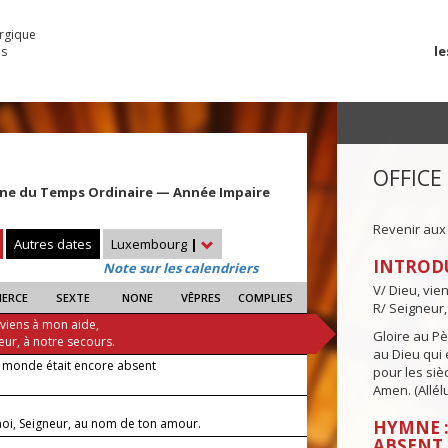
urgique
le
es
OFFICE
ine du Temps Ordinaire — Année Impaire
Revenir aux
Autres dates
Luxembourg
|
INTROD
Note sur les calendriers
V/ Dieu, vie
IERCE
SEXTE
NONE
VÊPRES
COMPLIES
R/ Seigneur,
 viens à mon aide,
Gloire au Pèr
eur, à notre secours.
au Dieu qui e
e monde était encore absent
pour les siè
Amen. (Allélu
oi, Seigneur, au nom de ton amour.
HYMNE :
ABSENT
—