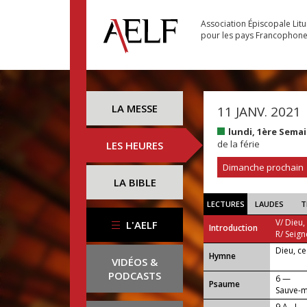
Association Épiscopale Lit
pour les pays Francophon
LA MESSE
11 JANV. 2021
lundi, 1ère Sema
de la férie
LES HEURES
Dimanche prochain
LA BIBLE
LECTURES
LAUDES
T
V/ Dieu,
L'AELF
Introduction
R/ Seign
Dieu, c
...
Hymne
VIDÉOS &
PODCASTS
6 —
Psaume
Sauve-m
9 A - I 