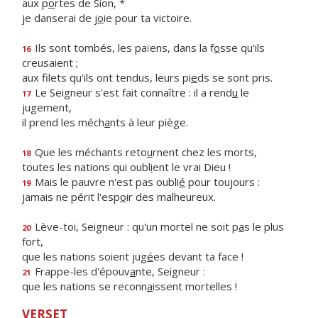
aux p
o
rtes de Sion, *
je danserai de j
o
ie pour ta victoire.
Ils sont tombés, les païens, dans la f
o
sse qu'ils
16
creusaient ;
aux filets qu'ils ont tendus, leurs pi
e
ds se sont pris.
Le Seigneur s'est fait connaître : il a rend
u
le
17
jugement,
il prend les méch
a
nts à leur piège.
Que les méchants reto
u
rnent chez les morts,
18
toutes les nations qui oubl
i
ent le vrai Dieu !
Mais le pauvre n'est pas oubli
é
pour toujours :
19
jamais ne périt l'esp
o
ir des malheureux.
Lève-toi, Seigneur : qu'un mortel ne soit p
a
s le plus
20
fort,
que les nations soient jug
é
es devant ta face !
Frappe-les d'épouv
a
nte, Seigneur :
21
que les nations se reconn
a
issent mortelles !
VERSET