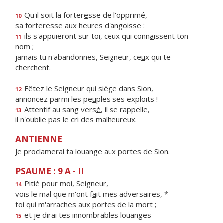
Qu'il soit la forter
e
sse de l'opprimé,
10
sa forteresse aux he
u
res d'angoisse :
ils s'appuieront sur toi, ceux qui conn
a
issent ton
11
nom ;
jamais tu n'abandonnes, Seigneur, ce
u
x qui te
cherchent.
Fêtez le Seigneur qui si
è
ge dans Sion,
12
annoncez parmi les pe
u
ples ses exploits !
Attentif au sang vers
é
, il se rappelle,
13
il n'oublie pas le cr
i
des malheureux.
ANTIENNE
Je proclamerai ta louange aux portes de Sion.
PSAUME : 9 A - II
Pitié pour moi, Seigneur,
14
vois le mal que m'ont f
a
it mes adversaires, *
toi qui m'arraches aux p
o
rtes de la mort ;
et je dirai tes innombrables louanges
15