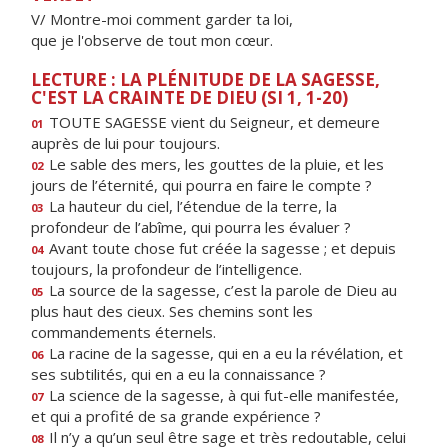
V/ Montre-moi comment garder ta loi,
que je l'observe de tout mon cœur.
LECTURE : LA PLÉNITUDE DE LA SAGESSE,
C'EST LA CRAINTE DE DIEU (SI 1, 1-20)
TOUTE SAGESSE vient du Seigneur, et demeure
01
auprès de lui pour toujours.
Le sable des mers, les gouttes de la pluie, et les
02
jours de l’éternité, qui pourra en faire le compte ?
La hauteur du ciel, l’étendue de la terre, la
03
profondeur de l’abîme, qui pourra les évaluer ?
Avant toute chose fut créée la sagesse ; et depuis
04
toujours, la profondeur de l’intelligence.
La source de la sagesse, c’est la parole de Dieu au
05
plus haut des cieux. Ses chemins sont les
commandements éternels.
La racine de la sagesse, qui en a eu la révélation, et
06
ses subtilités, qui en a eu la connaissance ?
La science de la sagesse, à qui fut-elle manifestée,
07
et qui a profité de sa grande expérience ?
Il n’y a qu’un seul être sage et très redoutable, celui
08