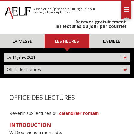
L'AELF
S'abonner
Association Épiscopale Liturgique
pour
les pays Francophones
Calendrier
Recevez gratuitement
Contact
les lectures du jour par courriel
LA MESSE
LES HEURES
LA BIBLE
Le
11 janv. 2021
|
Office des lectures
|
OFFICE DES LECTURES
Revenir aux lectures du
calendrier romain
.
INTRODUCTION
V/ Dieu, viens à mon aide,