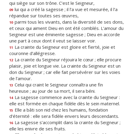
qui siège sur son trône. C’est le Seigneur,
lui qui a créé la sagesse ; il l’a vue et mesurée, il l’a
09
répandue sur toutes ses œuvres,
parmi tous les vivants, dans la diversité de ses dons,
10
et ceux qui aiment Dieu en ont été comblés. L’amour du
Seigneur est une éminente sagesse ; Dieu en accorde
une part à ceux dont il veut se laisser voir.
La crainte du Seigneur est gloire et fierté, joie et
11
couronne d’allégresse.
La crainte du Seigneur réjouira le cœur ; elle procure
12
plaisir, joie et longue vie. La crainte du Seigneur est un
don du Seigneur ; car elle fait persévérer sur les voies
de l’amour.
Celui qui craint le Seigneur connaîtra une fin
13
heureuse ; au jour de sa mort, il sera béni.
La sagesse commence avec la crainte du Seigneur :
14
elle est formée en chaque fidèle dès le sein maternel.
Elle a bâti son nid chez les humains, fondation
15
d’éternité : elle sera fidèle envers leurs descendants.
La sagesse s’accomplit dans la crainte du Seigneur ;
16
elle les enivre de ses fruits.