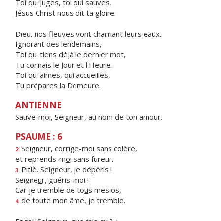
Toi qui juges, toi qui sauves,
Jésus Christ nous dit ta gloire.
Dieu, nos fleuves vont charriant leurs eaux,
Ignorant des lendemains,
Toi qui tiens déjà le dernier mot,
Tu connais le Jour et l'Heure.
Toi qui aimes, qui accueilles,
Tu prépares la Demeure.
ANTIENNE
Sauve-moi, Seigneur, au nom de ton amour.
PSAUME : 6
Seigneur, corrige-m
o
i sans colère,
2
et reprends-m
o
i sans fureur.
Pitié, Seigne
u
r, je dépéris !
3
Seigne
u
r, guéris-moi !
Car je tremble de to
u
s mes os,
de toute mon
â
me, je tremble.
4