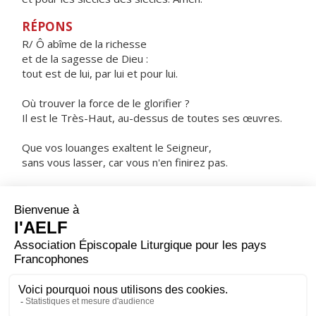
RÉPONS
R/ Ô abîme de la richesse
et de la sagesse de Dieu :
tout est de lui, par lui et pour lui.
Où trouver la force de le glorifier ?
Il est le Très-Haut, au-dessus de toutes ses œuvres.
Que vos louanges exaltent le Seigneur,
sans vous lasser, car vous n'en finirez pas.
C'est le Seigneur qui a tout créé,
et à ceux qui l'aiment il a donné la sagesse.
ORAISON
Aux appels de ton peuple en prière, réponds, Seigneur,
en ta bonté : donne à chacun la claire vision de ce qu'il
doit faire et la force de l'accomplir.