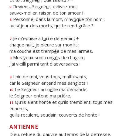
Et toi, Seigne
u
r, que fais-tu ? +
Reviens, Seigne
u
r, délivre-moi,
5
sauve-moi en rais
o
n de ton amour !
Personne, dans la mort, n'inv
o
que ton nom ;
6
au séjour des morts, qu
i
te rend grâce ?
Je m'épuise à f
o
rce de gémir ; +
7
chaque nuit, je ple
u
re sur mon lit :
ma couche est tremp
é
e de mes larmes.
Mes yeux sont rong
é
s de chagrin ;
8
j'ai vieilli parmi t
a
nt d'adversaires !
Loin de moi, vous to
u
s, malfaisants,
9
car le Seigneur ent
e
nd mes sanglots !
Le Seigneur accu
e
ille ma demande,
10
le Seigneur ent
e
nd ma prière.
Qu'ils aient honte et qu'ils tremblent, to
u
s mes
11
ennemis,
qu'ils reculent, soud
a
in, couverts de honte !
ANTIENNE
Dieu, refuge du pauvre au temps de la détresse.