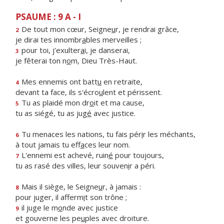
PSAUME : 9 A - I
De tout mon cœur, Seigne
u
r, je rendrai grâce,
2
je dirai tes innombr
a
bles merveilles ;
pour toi, j'exulter
a
i, je danserai,
3
je fêterai ton n
o
m, Dieu Très-Haut.
Mes ennemis ont batt
u
en retraite,
4
devant ta face, ils s'écro
u
lent et périssent.
Tu as plaidé mon dr
o
it et ma cause,
5
tu as siégé, tu as jug
é
avec justice.
Tu menaces les nations, tu fais pér
i
r les méchants,
6
à tout jamais tu eff
a
ces leur nom.
L'ennemi est achevé, ruin
é
pour toujours,
7
tu as rasé des villes, leur souven
i
r a péri.
Mais il siège, le Seigne
u
r, à jamais :
8
pour juger, il afferm
i
t son trône ;
il juge le m
o
nde avec justice
9
et gouverne les pe
u
ples avec droiture.