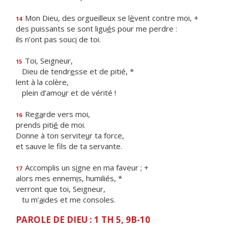
Mon Dieu, des orgueilleux se l
è
vent contre moi, +
14
des puissants se sont ligu
é
s pour me perdre :
ils n’ont pas souc
i
de toi.
Toi, Seigneur,
15
Dieu de tendr
e
sse et de pitié, *
lent à la colère,
plein d’amo
u
r et de vérité !
Reg
a
rde vers moi,
16
prends piti
é
de moi.
Donne à ton servite
u
r ta force,
et sauve le f
ls de ta servante.
Accomplis un s
i
gne en ma faveur ; +
17
alors mes ennem
i
s, humiliés, *
verront que toi, Seigneur,
tu m’
a
ides et me consoles.
PAROLE DE DIEU : 1 TH 5, 9B-10