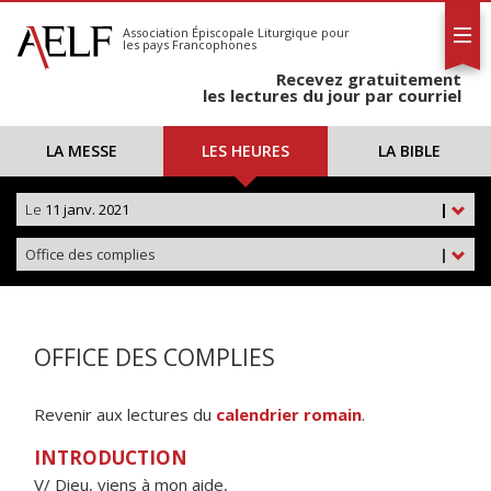
L'AELF
S'abonner
Association Épiscopale Liturgique
pour
les pays Francophones
Calendrier
Recevez gratuitement
Contact
les lectures du jour par courriel
LA MESSE
LES HEURES
LA BIBLE
Le
11 janv. 2021
|
Office des complies
|
OFFICE DES COMPLIES
Revenir aux lectures du
calendrier romain
.
INTRODUCTION
V/ Dieu, viens à mon aide,