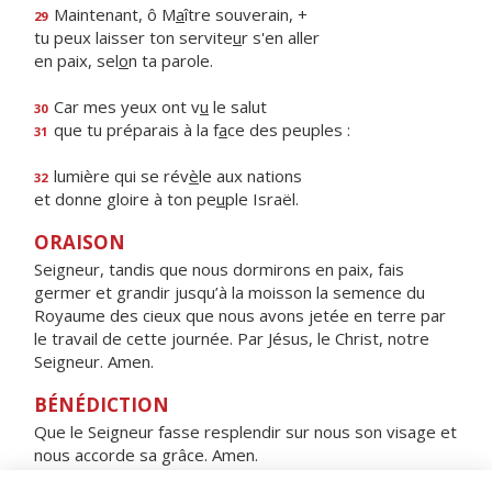
Maintenant, ô M
a
ître souverain, +
29
tu peux laisser ton servite
u
r s'en aller
en paix, sel
o
n ta parole.
Car mes yeux ont v
u
le salut
30
que tu préparais à la f
a
ce des peuples :
31
lumière qui se rév
è
le aux nations
32
et donne gloire à ton pe
u
ple Israël.
ORAISON
Seigneur, tandis que nous dormirons en paix, fais
germer et grandir jusqu’à la moisson la semence du
Royaume des cieux que nous avons jetée en terre par
le travail de cette journée. Par Jésus, le Christ, notre
Seigneur. Amen.
BÉNÉDICTION
Que le Seigneur fasse resplendir sur nous son visage et
nous accorde sa grâce. Amen.