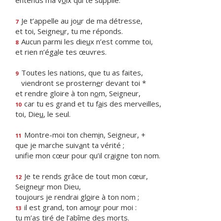
entends ma v
o
ix qui te supplie.
Je t’appelle au jo
u
r de ma détresse,
7
et toi, Seigne
u
r, tu me réponds.
Aucun parmi les die
u
x n’est comme toi,
8
et rien n’ég
a
le tes œuvres.
Toutes les nations, que tu as faites,
9
viendront se prostern
e
r devant toi *
et rendre gloire à ton n
o
m, Seigneur,
car tu es grand et tu f
a
is des merveilles,
10
toi, Die
u
, le seul.
Montre-moi ton chem
i
n, Seigneur, +
11
que je marche suiv
a
nt ta vérité ;
unifie mon cœur pour qu’il cr
a
igne ton nom.
Je te rends grâce de tout mon cœur,
12
Seigne
u
r mon Dieu,
toujours je rendrai gl
o
ire à ton nom ;
il est grand, ton amo
u
r pour moi :
13
tu m’as tiré de l’ab
î
me des morts.