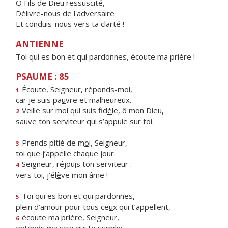
Ô Fils de Dieu ressuscité,
Délivre-nous de l'adversaire
Et conduis-nous vers ta clarté !
ANTIENNE
Toi qui es bon et qui pardonnes, écoute ma prière !
PSAUME : 85
Écoute, Seigne
u
r, réponds-moi,
1
car je suis pa
u
vre et malheureux.
Veille sur moi qui suis fid
è
le, ô mon Dieu,
2
sauve ton serviteur qui s’appu
i
e sur toi.
Prends pitié de m
o
i, Seigneur,
3
toi que j’app
e
lle chaque jour.
Seigneur, réjou
i
s ton serviteur :
4
vers toi, j’él
è
ve mon âme !
Toi qui es b
o
n et qui pardonnes,
5
plein d’amour pour tous ce
u
x qui t’appellent,
écoute ma pri
è
re, Seigneur,
6