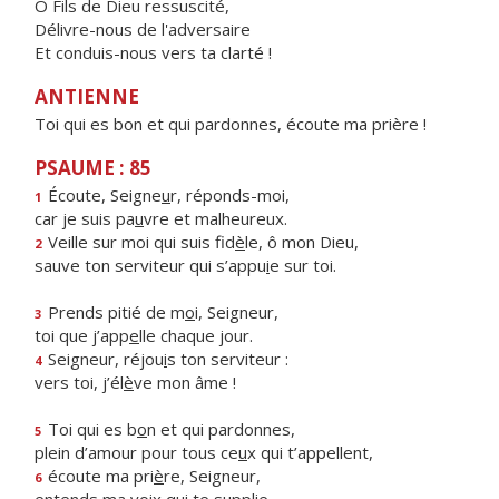
Ô Fils de Dieu ressuscité,
Délivre-nous de l'adversaire
Et conduis-nous vers ta clarté !
ANTIENNE
Toi qui es bon et qui pardonnes, écoute ma prière !
PSAUME : 85
Écoute, Seigne
u
r, réponds-moi,
1
car je suis pa
u
vre et malheureux.
Veille sur moi qui suis fid
è
le, ô mon Dieu,
2
sauve ton serviteur qui s’appu
i
e sur toi.
Prends pitié de m
o
i, Seigneur,
3
toi que j’app
e
lle chaque jour.
Seigneur, réjou
i
s ton serviteur :
4
vers toi, j’él
è
ve mon âme !
Toi qui es b
o
n et qui pardonnes,
5
plein d’amour pour tous ce
u
x qui t’appellent,
écoute ma pri
è
re, Seigneur,
6