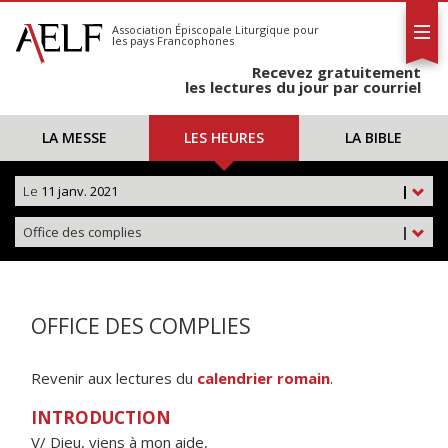
L'AELF
S'abonner
Association Épiscopale Liturgique
pour
les pays Francophones
Calendrier
Recevez gratuitement
Contact
les lectures du jour par courriel
LA MESSE
LES HEURES
LA BIBLE
Le
11 janv. 2021
|
Office des complies
|
OFFICE DES COMPLIES
Revenir aux lectures du
calendrier romain
.
INTRODUCTION
V/ Dieu, viens à mon aide,