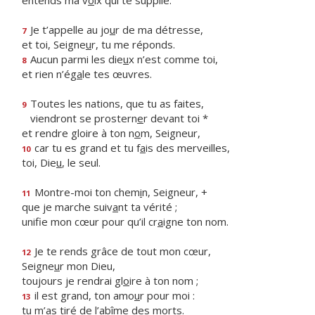
entends ma v
o
ix qui te supplie.
Je t’appelle au jo
u
r de ma détresse,
7
et toi, Seigne
u
r, tu me réponds.
Aucun parmi les die
u
x n’est comme toi,
8
et rien n’ég
a
le tes œuvres.
Toutes les nations, que tu as faites,
9
viendront se prostern
e
r devant toi *
et rendre gloire à ton n
o
m, Seigneur,
car tu es grand et tu f
a
is des merveilles,
10
toi, Die
u
, le seul.
Montre-moi ton chem
i
n, Seigneur, +
11
que je marche suiv
a
nt ta vérité ;
unifie mon cœur pour qu’il cr
a
igne ton nom.
Je te rends grâce de tout mon cœur,
12
Seigne
u
r mon Dieu,
toujours je rendrai gl
o
ire à ton nom ;
il est grand, ton amo
u
r pour moi :
13
tu m’as tiré de l’ab
î
me des morts.