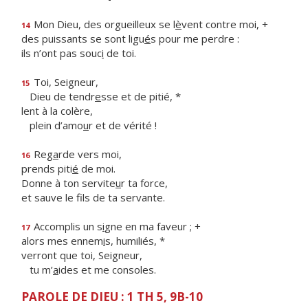
Mon Dieu, des orgueilleux se l
è
vent contre moi, +
14
des puissants se sont ligu
é
s pour me perdre :
ils n’ont pas souc
i
de toi.
Toi, Seigneur,
15
Dieu de tendr
e
sse et de pitié, *
lent à la colère,
plein d’amo
u
r et de vérité !
Reg
a
rde vers moi,
16
prends piti
é
de moi.
Donne à ton servite
u
r ta force,
et sauve le f
ls de ta servante.
Accomplis un s
i
gne en ma faveur ; +
17
alors mes ennem
i
s, humiliés, *
verront que toi, Seigneur,
tu m’
a
ides et me consoles.
PAROLE DE DIEU : 1 TH 5, 9B-10