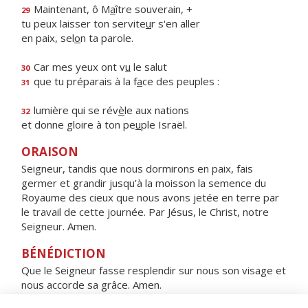
Maintenant, ô M
a
ître souverain, +
29
tu peux laisser ton servite
u
r s'en aller
en paix, sel
o
n ta parole.
Car mes yeux ont v
u
le salut
30
que tu préparais à la f
a
ce des peuples :
31
lumière qui se rév
è
le aux nations
32
et donne gloire à ton pe
u
ple Israël.
ORAISON
Seigneur, tandis que nous dormirons en paix, fais
germer et grandir jusqu’à la moisson la semence du
Royaume des cieux que nous avons jetée en terre par
le travail de cette journée. Par Jésus, le Christ, notre
Seigneur. Amen.
BÉNÉDICTION
Que le Seigneur fasse resplendir sur nous son visage et
nous accorde sa grâce. Amen.