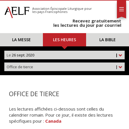
L'AELF
S'abonner
Association Épiscopale Liturgique
pour
les pays Francophones
Calendrier
Recevez gratuitement
Contact
les lectures du jour par courriel
LA MESSE
LES HEURES
LA BIBLE
Le
26 sept. 2020
|
Office de tierce
|
OFFICE DE TIERCE
Les lectures affichées ci-dessous sont celles du
calendrier romain. Pour ce jour, il existe des lectures
spécifiques pour :
Canada