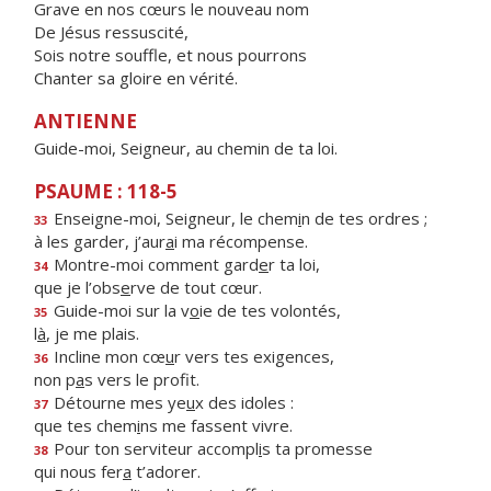
Grave en nos cœurs le nouveau nom
De Jésus ressuscité,
Sois notre souffle, et nous pourrons
Chanter sa gloire en vérité.
ANTIENNE
Guide-moi, Seigneur, au chemin de ta loi.
PSAUME : 118-5
Enseigne-moi, Seigneur, le chem
i
n de tes ordres ;
33
à les garder, j’aur
a
i ma récompense.
Montre-moi comment gard
e
r ta loi,
34
que je l’obs
e
rve de tout cœur.
Guide-moi sur la v
o
ie de tes volontés,
35
l
à
, je me plais.
Incline mon cœ
u
r vers tes exigences,
36
non p
a
s vers le profit.
Détourne mes ye
u
x des idoles :
37
que tes chem
i
ns me fassent vivre.
Pour ton serviteur accompl
i
s ta promesse
38
qui nous fer
a
t’adorer.