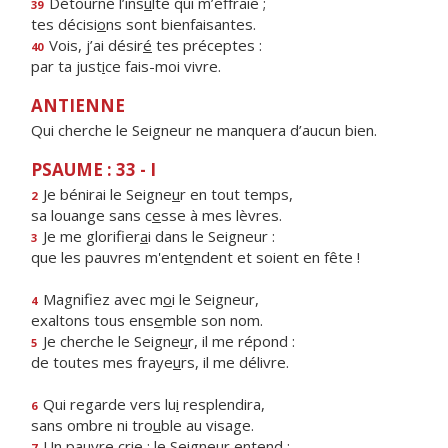
Détourne l’ins
u
lte qui m’effraie ;
39
tes décisi
o
ns sont bienfaisantes.
Vois, j’ai désir
é
tes préceptes :
40
par ta just
i
ce fais-moi vivre.
ANTIENNE
Qui cherche le Seigneur ne manquera d’aucun bien.
PSAUME : 33 - I
Je bénirai le Seigne
u
r en tout temps,
2
sa louange sans c
e
sse à mes lèvres.
Je me glorifier
a
i dans le Seigneur :
3
que les pauvres m'ent
e
ndent et soient en fête !
Magnifiez avec m
o
i le Seigneur,
4
exaltons tous ens
e
mble son nom.
Je cherche le Seigne
u
r, il me répond :
5
de toutes mes fraye
u
rs, il me délivre.
Qui regarde vers lu
i
resplendira,
6
sans ombre ni tro
u
ble au visage.
Un pauvre crie ; le Seigne
u
r entend :
7