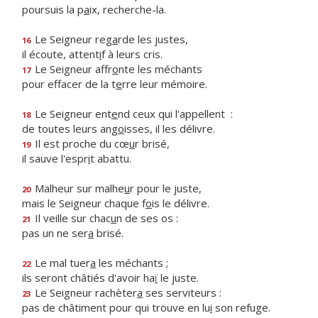
poursuis la p
a
ix, recherche-la.
Le Seigneur reg
a
rde les justes,
16
il écoute, attent
i
f à leurs cris.
Le Seigneur affr
o
nte les méchants
17
pour effacer de la t
e
rre leur mémoire.
Le Seigneur ent
e
nd ceux qui l'appellent :
18
de toutes leurs ang
o
isses, il les délivre.
Il est proche du cœ
u
r brisé,
19
il sauve l'espr
i
t abattu.
Malheur sur malhe
u
r pour le juste,
20
mais le Seigneur chaque f
o
is le délivre.
Il veille sur chac
u
n de ses os :
21
pas un ne ser
a
brisé.
Le mal tuer
a
les méchants ;
22
ils seront châtiés d'avoir ha
ï
le juste.
Le Seigneur rachèter
a
ses serviteurs :
23
pas de châtiment pour qui trouve en lu
i
son refuge.