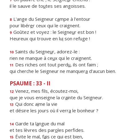
il le sauve de to
u
tes ses angoisses.
L'ange du Seigneur c
a
mpe à l'entour
8
pour libér
e
r ceux qui le craignent.
Goûtez et voyez : le Seigne
u
r est bon !
9
Heureux qui trouve en lu
i
son refuge !
Saints du Seigne
u
r, adorez-le :
10
rien ne manque à ce
u
x qui le craignent.
Des riches ont tout perd
u
, ils ont faim ;
11
qui cherche le Seigneur ne manquer
a
d'aucun bien.
PSAUME : 33 - II
Venez, mes f
ls, écoutez-moi,
12
que je vous enseigne la cr
a
inte du Seigneur.
Qui donc a
i
me la vie
13
et désire les jours où il verr
a
le bonheur ?
Garde ta l
a
ngue du mal
14
et tes lèvres des par
o
les perfides.
Évite le mal, f
a
is ce qui est bien,
15