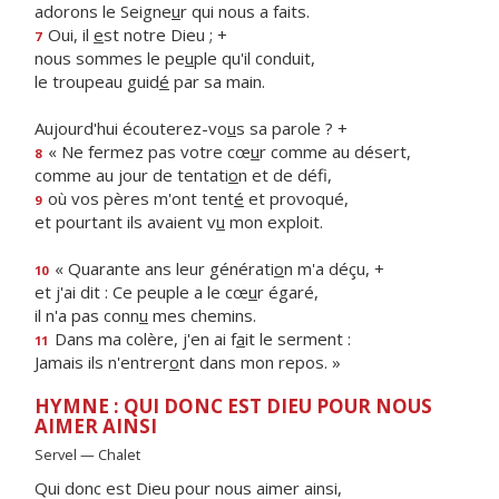
adorons le Seigne
u
r qui nous a faits.
Oui, il
e
st notre Dieu ; +
7
nous sommes le pe
u
ple qu'il conduit,
le troupeau guid
é
par sa main.
Aujourd'hui écouterez-vo
u
s sa parole ? +
« Ne fermez pas votre cœ
u
r comme au désert,
8
comme au jour de tentati
o
n et de défi,
où vos pères m'ont tent
é
et provoqué,
9
et pourtant ils avaient v
u
mon exploit.
« Quarante ans leur générati
o
n m'a déçu, +
10
et j'ai dit : Ce peuple a le cœ
u
r égaré,
il n'a pas conn
u
mes chemins.
Dans ma colère, j'en ai f
a
it le serment :
11
Jamais ils n'entrer
o
nt dans mon repos. »
HYMNE : QUI DONC EST DIEU POUR NOUS
AIMER AINSI
Servel — Chalet
Qui donc est Dieu pour nous aimer ainsi,