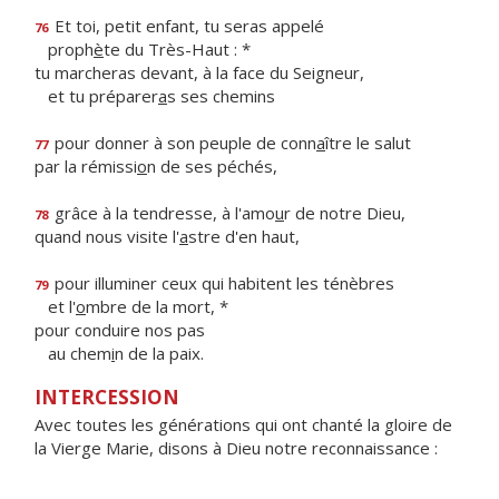
Et toi, petit enfant, tu seras appelé
76
proph
è
te du Très-Haut : *
tu marcheras devant, à la face du Seigneur,
et tu préparer
a
s ses chemins
pour donner à son peuple de conn
a
ître le salut
77
par la rémissi
o
n de ses péchés,
grâce à la tendresse, à l'amo
u
r de notre Dieu,
78
quand nous visite l'
a
stre d'en haut,
pour illuminer ceux qui habitent les ténèbres
79
et l'
o
mbre de la mort, *
pour conduire nos pas
au chem
i
n de la paix.
INTERCESSION
Avec toutes les générations qui ont chanté la gloire de
la Vierge Marie, disons à Dieu notre reconnaissance :