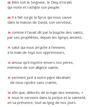
Béni soit le Seigneur, le Die
u
d'Israël,
68
qui visite et rach
è
te son peuple.
Il a fait surgir la f
o
rce qui nous sauve
69
dans la maison de Dav
i
d, son serviteur,
comme il l'avait dit par la bo
u
che des saints,
70
par ses prophètes, depuis les t
e
mps anciens :
salut qui nous arr
a
che à l'ennemi,
71
à la main de to
u
s nos oppresseurs,
amour qu'il m
o
ntre envers nos pères,
72
mémoire de son alli
a
nce sainte,
serment juré à notre p
è
re Abraham
73
de nous r
e
ndre sans crainte,
afin que, délivrés de la m
a
in des ennemis, +
74
nous le servions dans la just
i
ce et la sainteté,
75
en sa présence, tout au l
o
ng de nos jours.