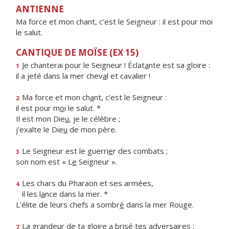
ANTIENNE
Ma force et mon chant, c’est le Seigneur : il est pour moi
le salut.
CANTIQUE DE MOÏSE (EX 15)
Je chanterai pour le Seigneur ! Éclat
a
nte est sa gloire :
1
il a jeté dans la mer chev
a
l et cavalier !
Ma force et mon ch
a
nt, c'est le Seigneur :
2
il est pour m
o
i le salut. *
Il est mon Die
u
, je le célèbre ;
j'exalte le Die
u
de mon père.
Le Seigneur est le guerri
e
r des combats ;
3
son nom est « L
e
Seigneur ».
Les chars du Pharaon et ses armées,
4
il les l
a
nce dans la mer. *
L'élite de leurs chefs a sombr
é
dans la mer Rouge.
La grandeur de ta gloire a bris
é
tes adversaires :
7