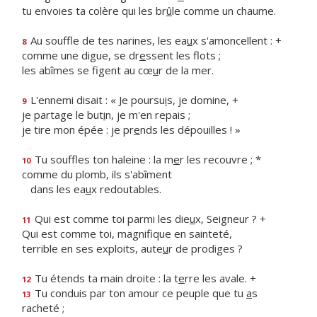
tu envoies ta colère qui les br
û
le comme un chaume.
Au souffle de tes narines, les ea
u
x s'amoncellent : +
8
comme une digue, se dr
e
ssent les flots ;
les abîmes se figent au cœ
u
r de la mer.
L'ennemi disait : « Je poursu
i
s, je domine, +
9
je partage le but
i
n, je m'en repais ;
je tire mon épée : je pr
e
nds les dépouilles ! »
Tu souffles ton haleine : la m
e
r les recouvre ; *
10
comme du plomb, ils s'abîment
dans les ea
u
x redoutables.
Qui est comme toi parmi les die
u
x, Seigneur ? +
11
Qui est comme toi, magnif
que en sainteté,
terrible en ses exploits, aute
u
r de prodiges ?
Tu étends ta main droite : la t
e
rre les avale. +
12
Tu conduis par ton amour ce peuple que tu
a
s
13
racheté ;