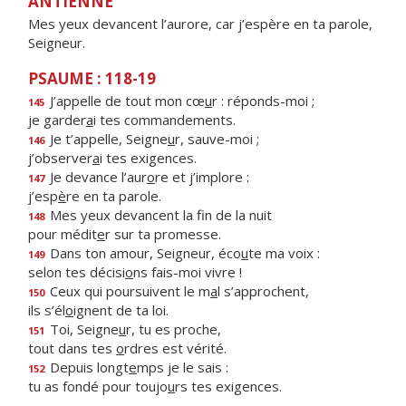
ANTIENNE
Mes yeux devancent l’aurore, car j’espère en ta parole,
Seigneur.
PSAUME : 118-19
J’appelle de tout mon cœ
u
r : réponds-moi ;
145
je garder
a
i tes commandements.
Je t’appelle, Seigne
u
r, sauve-moi ;
146
j’observer
a
i tes exigences.
Je devance l’aur
o
re et j’implore :
147
j’esp
è
re en ta parole.
Mes yeux devancent la f
n de la nuit
148
pour médit
e
r sur ta promesse.
Dans ton amour, Seigneur, éco
u
te ma voix :
149
selon tes décisi
o
ns fais-moi vivre !
Ceux qui poursuivent le m
a
l s’approchent,
150
ils s’él
o
ignent de ta loi.
Toi, Seigne
u
r, tu es proche,
151
tout dans tes
o
rdres est vérité.
Depuis longt
e
mps je le sais :
152
tu as fondé pour toujo
u
rs tes exigences.