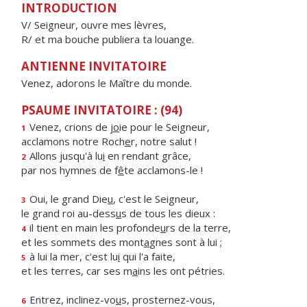
INTRODUCTION
V/ Seigneur, ouvre mes lèvres,
R/ et ma bouche publiera ta louange.
ANTIENNE INVITATOIRE
Venez, adorons le Maître du monde.
PSAUME INVITATOIRE : (94)
Venez, crions de j
o
ie pour le Seigneur,
1
acclamons notre Roch
e
r, notre salut !
Allons jusqu'à lu
i
en rendant grâce,
2
par nos hymnes de f
ê
te acclamons-le !
Oui, le grand Die
u
, c'est le Seigneur,
3
le grand roi au-dess
u
s de tous les dieux :
il tient en main les profonde
u
rs de la terre,
4
et les sommets des mont
a
gnes sont à lui ;
à lui la mer, c'est lu
i
qui l'a faite,
5
et les terres, car ses m
a
ins les ont pétries.
Entrez, inclinez-vo
u
s, prosternez-vous,
6