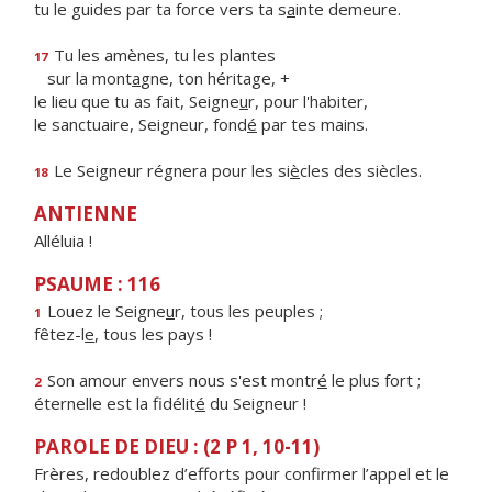
tu le guides par ta force vers ta s
a
inte demeure.
Tu les amènes, tu les plantes
17
sur la mont
a
gne, ton héritage, +
le lieu que tu as fait, Seigne
u
r, pour l'habiter,
le sanctuaire, Seigneur, fond
é
par tes mains.
Le Seigneur régnera pour les si
è
cles des siècles.
18
ANTIENNE
Alléluia !
PSAUME : 116
Louez le Seigne
u
r, tous les peuples ;
1
fêtez-l
e
, tous les pays !
Son amour envers nous s'est montr
é
le plus fort ;
2
éternelle est la fidélit
é
du Seigneur !
PAROLE DE DIEU : (2 P 1, 10-11)
Frères, redoublez d’efforts pour confirmer l’appel et le