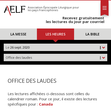
L'AELF
S'abonner
Association Épiscopale Liturgique
pour
les pays Francophones
Calendrier
Recevez gratuitement
Contact
les lectures du jour par courriel
LA MESSE
LES HEURES
LA BIBLE
Le
26 sept. 2020
|
Office des laudes
|
OFFICE DES LAUDES
Les lectures affichées ci-dessous sont celles du
calendrier romain. Pour ce jour, il existe des lectures
spécifiques pour :
Canada