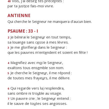
Vois, j’ai désir
é
tes préceptes :
40
par ta just
i
ce fais-moi vivre.
ANTIENNE
Qui cherche le Seigneur ne manquera d’aucun bien.
PSAUME : 33 - I
Je bénirai le Seigne
u
r en tout temps,
2
sa louange sans c
e
sse à mes lèvres.
Je me glorifier
a
i dans le Seigneur :
3
que les pauvres m'ent
e
ndent et soient en fête !
Magnifiez avec m
o
i le Seigneur,
4
exaltons tous ens
e
mble son nom.
Je cherche le Seigne
u
r, il me répond :
5
de toutes mes fraye
u
rs, il me délivre.
Qui regarde vers lu
i
resplendira,
6
sans ombre ni tro
u
ble au visage.
Un pauvre crie ; le Seigne
u
r entend :
7
il le sauve de to
u
tes ses angoisses.