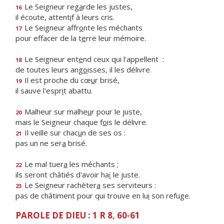
Le Seigneur reg
a
rde les justes,
16
il écoute, attent
i
f à leurs cris.
Le Seigneur affr
o
nte les méchants
17
pour effacer de la t
e
rre leur mémoire.
Le Seigneur ent
e
nd ceux qui l'appellent :
18
de toutes leurs ang
o
isses, il les délivre.
Il est proche du cœ
u
r brisé,
19
il sauve l'espr
i
t abattu.
Malheur sur malhe
u
r pour le juste,
20
mais le Seigneur chaque f
o
is le délivre.
Il veille sur chac
u
n de ses os :
21
pas un ne ser
a
brisé.
Le mal tuer
a
les méchants ;
22
ils seront châtiés d'avoir ha
ï
le juste.
Le Seigneur rachèter
a
ses serviteurs :
23
pas de châtiment pour qui trouve en lu
i
son refuge.
PAROLE DE DIEU : 1 R 8, 60-61