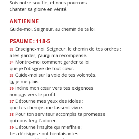
Sois notre souffle, et nous pourrons
Chanter sa gloire en vérité.
ANTIENNE
Guide-moi, Seigneur, au chemin de ta loi.
PSAUME : 118-5
Enseigne-moi, Seigneur, le chem
i
n de tes ordres ;
33
à les garder, j’aur
a
i ma récompense.
Montre-moi comment gard
e
r ta loi,
34
que je l’obs
e
rve de tout cœur.
Guide-moi sur la v
o
ie de tes volontés,
35
l
à
, je me plais.
Incline mon cœ
u
r vers tes exigences,
36
non p
a
s vers le profit.
Détourne mes ye
u
x des idoles :
37
que tes chem
i
ns me fassent vivre.
Pour ton serviteur accompl
i
s ta promesse
38
qui nous fer
a
t’adorer.
Détourne l’ins
u
lte qui m’effraie ;
39
tes décisi
o
ns sont bienfaisantes.