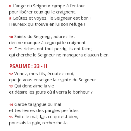
L'ange du Seigneur c
a
mpe à l'entour
8
pour libér
e
r ceux qui le craignent.
Goûtez et voyez : le Seigne
u
r est bon !
9
Heureux qui trouve en lu
i
son refuge !
Saints du Seigne
u
r, adorez-le :
10
rien ne manque à ce
u
x qui le craignent.
Des riches ont tout perd
u
, ils ont faim ;
11
qui cherche le Seigneur ne manquer
a
d'aucun bien.
PSAUME : 33 - II
Venez, mes f
ls, écoutez-moi,
12
que je vous enseigne la cr
a
inte du Seigneur.
Qui donc a
i
me la vie
13
et désire les jours où il verr
a
le bonheur ?
Garde ta l
a
ngue du mal
14
et tes lèvres des par
o
les perfides.
Évite le mal, f
a
is ce qui est bien,
15
poursuis la p
a
ix, recherche-la.