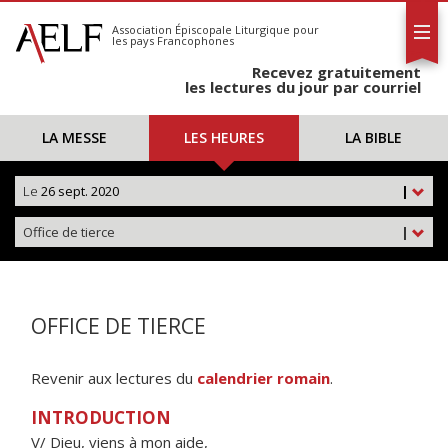
L'AELF
S'abonner
Association Épiscopale Liturgique
pour
les pays Francophones
Calendrier
Recevez gratuitement
Contact
les lectures du jour par courriel
LA MESSE
LES HEURES
LA BIBLE
Le
26 sept. 2020
|
Office de tierce
|
OFFICE DE TIERCE
Revenir aux lectures du
calendrier romain
.
INTRODUCTION
V/ Dieu, viens à mon aide,