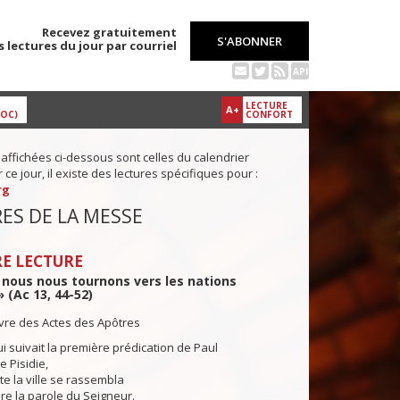
Recevez gratuitement
S'ABONNER
s lectures du jour par courriel
API
LECTURE
A+
DOC)
CONFORT
 affichées ci-dessous sont celles du calendrier
ce jour, il existe des lectures spécifiques pour :
rg
ES DE LA MESSE
E LECTURE
! nous nous tournons vers les nations
 (Ac 13, 44-52)
ivre des Actes des Apôtres
i suivait la première prédication de Paul
e Pisidie,
e la ville se rassembla
e la parole du Seigneur.