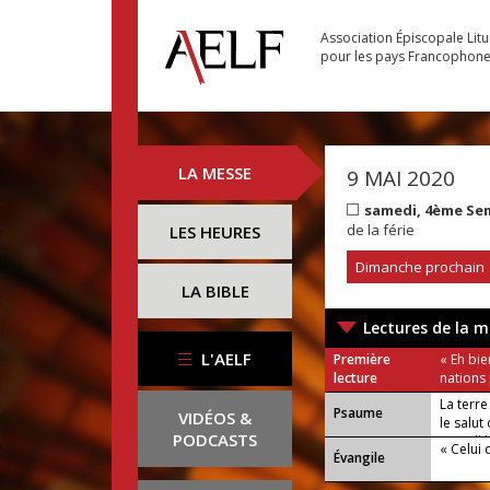
Association Épiscopale Lit
pour les pays Francophon
LA MESSE
9 MAI 2020
samedi, 4ème Se
de la férie
LES HEURES
Dimanche prochain
LA BIBLE
Lectures de la m
L'AELF
Première
« Eh bie
lecture
nations
La terre
Psaume
VIDÉOS &
le salu
PODCASTS
ou : Allé
« Celui 
Évangile