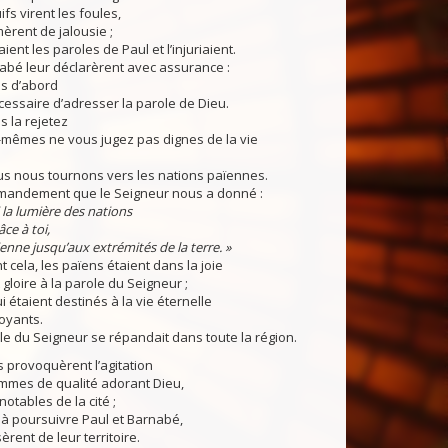
fs virent les foules,
mèrent de jalousie ;
aient les paroles de Paul et l’injuriaient.
abé leur déclarèrent avec assurance :
us d’abord
nécessaire d’adresser la parole de Dieu.
 la rejetez
-mêmes ne vous jugez pas dignes de la vie
us nous tournons vers les nations païennes.
mmandement que le Seigneur nous a donné :
oi la lumière des nations
ce à toi,
ienne jusqu’aux extrémités de la terre. »
 cela, les païens étaient dans la joie
 gloire à la parole du Seigneur ;
i étaient destinés à la vie éternelle
oyants.
ole du Seigneur se répandait dans toute la région.
fs provoquèrent l’agitation
emmes de qualité adorant Dieu,
notables de la cité ;
t à poursuivre Paul et Barnabé,
èrent de leur territoire.