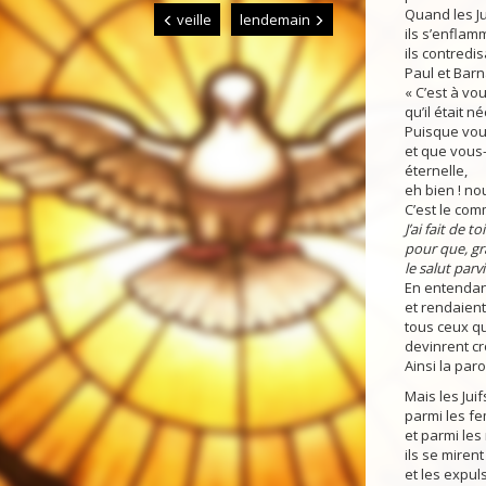
Quand les Jui
veille
lendemain
ils s’enflam
ils contredis
Paul et Barn
« C’est à vo
qu’il était 
Puisque vous
et que vous
éternelle,
eh bien ! no
C’est le co
J’ai fait de t
pour que, grâ
le salut parv
En entendant
et rendaient
tous ceux qu
devinrent cr
Ainsi la par
Mais les Jui
parmi les f
et parmi les 
ils se miren
et les expuls