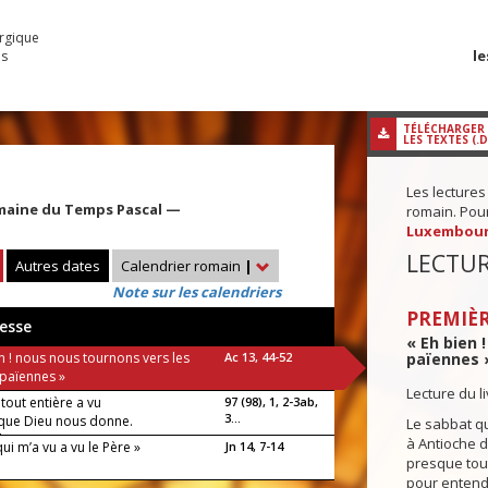
urgique
le
es
TÉLÉCHARGER
LES TEXTES (.
Les lectures
maine du Temps Pascal —
romain. Pour 
Luxembou
LECTUR
Autres dates
Calendrier romain
|
Note sur les calendriers
PREMIÈR
esse
« Eh bien 
n ! nous nous tournons vers les
Ac 13, 44-52
païennes »
 païennes »
Lecture du l
 tout entière a vu
97 (98), 1, 2-3ab,
3...
t que Dieu nous donne.
Le sabbat qu
luia !
à Antioche d
qui m’a vu a vu le Père »
Jn 14, 7-14
presque tout
pour entendr