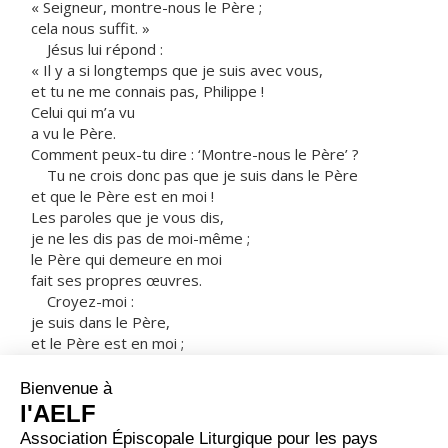
« Seigneur, montre-nous le Père ;
cela nous suffit. »
Jésus lui répond :
« Il y a si longtemps que je suis avec vous,
et tu ne me connais pas, Philippe !
Celui qui m’a vu
a vu le Père.
Comment peux-tu dire : ‘Montre-nous le Père’ ?
Tu ne crois donc pas que je suis dans le Père
et que le Père est en moi !
Les paroles que je vous dis,
je ne les dis pas de moi-même ;
le Père qui demeure en moi
fait ses propres œuvres.
Croyez-moi :
je suis dans le Père,
et le Père est en moi ;
si vous ne me croyez pas,
croyez du moins à cause des œuvres elles-mêmes.
Amen, amen, je vous le dis :
celui qui croit en moi