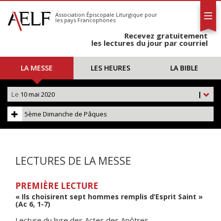
L'AELF
S'abonner
Association Épiscopale Liturgique
pour
les pays Francophones
Calendrier
Recevez gratuitement
Contact
les lectures du jour par courriel
LA MESSE
LES HEURES
LA BIBLE
Le
10 mai 2020
|
5ème Dimanche de Pâques
LECTURES DE LA MESSE
PREMIÈRE LECTURE
« Ils choisirent sept hommes remplis d’Esprit Saint »
(Ac 6, 1-7)
Lecture du livre des Actes des Apôtres