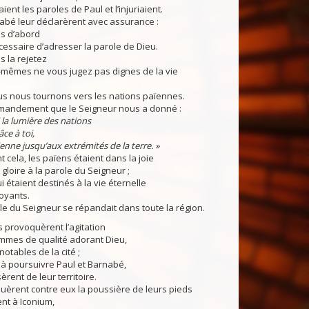
aient les paroles de Paul et l’injuriaient.
abé leur déclarèrent avec assurance :
us d’abord
nécessaire d’adresser la parole de Dieu.
 la rejetez
-mêmes ne vous jugez pas dignes de la vie
us nous tournons vers les nations païennes.
mmandement que le Seigneur nous a donné :
oi la lumière des nations
ce à toi,
ienne jusqu’aux extrémités de la terre. »
 cela, les païens étaient dans la joie
 gloire à la parole du Seigneur ;
i étaient destinés à la vie éternelle
oyants.
ole du Seigneur se répandait dans toute la région.
fs provoquèrent l’agitation
emmes de qualité adorant Dieu,
notables de la cité ;
t à poursuivre Paul et Barnabé,
èrent de leur territoire.
uèrent contre eux la poussière de leurs pieds
ent à Iconium,