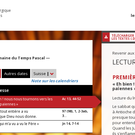
urgique
le
es
TÉLÉCHARGER
LES TEXTES (.
Revenir aux
maine du Temps Pascal —
LECTUR
Autres dates
Suisse
|
PREMIÈR
Note sur les calendriers
« Eh bien 
païennes »
esse
Lecture du l
n ! nous nous tournons vers les
Ac 13, 44-52
 païennes »
Le sabbat qu
 tout entière a vu
97 (98), 1, 2-3ab,
à Antioche d
3...
t que Dieu nous donne.
presque tout
luia !
pour entendr
qui m’a vu a vu le Père »
Jn 14, 7-14
Quand les Jui
ils s’enflam