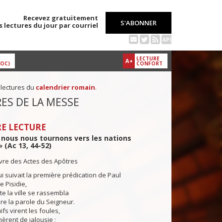
Recevez gratuitement
S'ABONNER
s lectures du jour par courriel
API
LECTURE
A+
DOC)
CONFORT
 lectures du
calendrier romain
.
ES DE LA MESSE
E LECTURE
! nous nous tournons vers les nations
 (Ac 13, 44-52)
ivre des Actes des Apôtres
i suivait la première prédication de Paul
e Pisidie,
e la ville se rassembla
e la parole du Seigneur.
fs virent les foules,
mèrent de jalousie ;