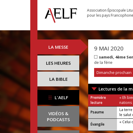
Association Épiscopale Lit
pour les pays Francophon
LA MESSE
9 MAI 2020
samedi, 4ème Se
de la férie
LES HEURES
Dimanche prochain
LA BIBLE
Lectures de la m
L'AELF
Première
« Eh bie
lecture
nations
La terre
Psaume
VIDÉOS &
le salu
PODCASTS
ou : Allé
« Celui 
Évangile