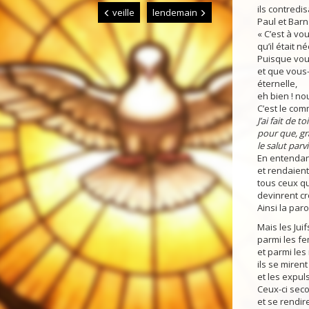
ils contredis
veille
lendemain
Paul et Barn
« C’est à vo
qu’il était 
Puisque vous
et que vous
éternelle,
eh bien ! no
C’est le co
J’ai fait de t
pour que, grâ
le salut parv
En entendant
et rendaient
tous ceux qu
devinrent cr
Ainsi la par
Mais les Jui
parmi les f
et parmi les 
ils se miren
et les expuls
Ceux-ci seco
et se rendir