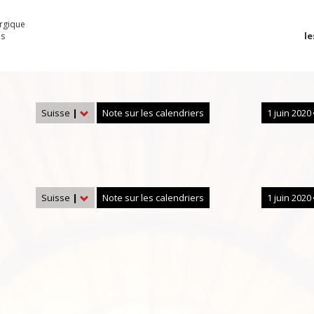
urgique
le
es
Suisse
|
Note sur les calendriers
1 juin 2020
Suisse
|
Note sur les calendriers
1 juin 2020