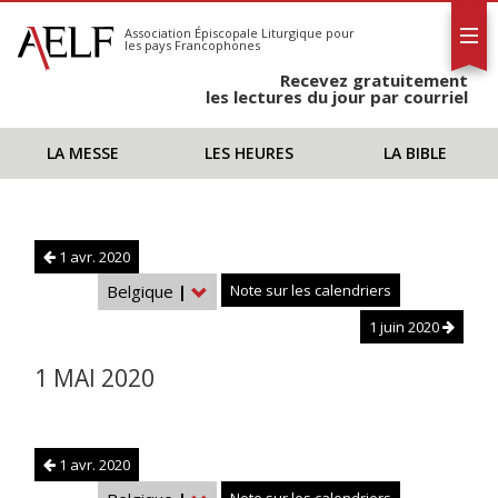
L'AELF
S'abonner
Association Épiscopale Liturgique
pour
les pays Francophones
Calendrier
Recevez gratuitement
Contact
les lectures du jour par courriel
LA MESSE
LES HEURES
LA BIBLE
1 avr. 2020
Belgique
|
Note sur les calendriers
1 juin 2020
1 MAI 2020
1 avr. 2020