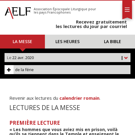
L'AELF
S'abonner
Association Épiscopale Liturgique
pour
les pays Francophones
Calendrier
Recevez gratuitement
Contact
les lectures du jour par courriel
LA MESSE
LES HEURES
LA BIBLE
Le
22 avr. 2020
|
de la férie
Revenir aux lectures du
calendrier romain
.
LECTURES DE LA MESSE
PREMIÈRE LECTURE
« Les hommes que vous aviez mis en prison, voilà
qu’ils se tiennent dans le Temple et enseignent le