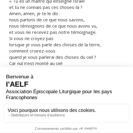
« Tu es un maître qui enseigne Israël
et tu ne connais pas ces choses-là ?
Amen, amen, je te le dis :
nous parlons de ce que nous savons,
nous témoignons de ce que nous avons vu,
et vous ne recevez pas notre témoignage.
Si vous ne croyez pas
lorsque je vous parle des choses de la terre,
comment croirez-vous
quand je vous parlerai des choses du ciel ?
Car nul n’est monté au ciel
sinon celui qui est descendu du ciel,
le Fils de l’homme.
De même que le serpent de bronze
fut élevé par Moïse dans le désert,
ainsi faut-il que le Fils de l’homme soit élevé,
afin qu’en lui tout homme qui croit
ait la vie éternelle. »
– Acclamons la Parole de Dieu.