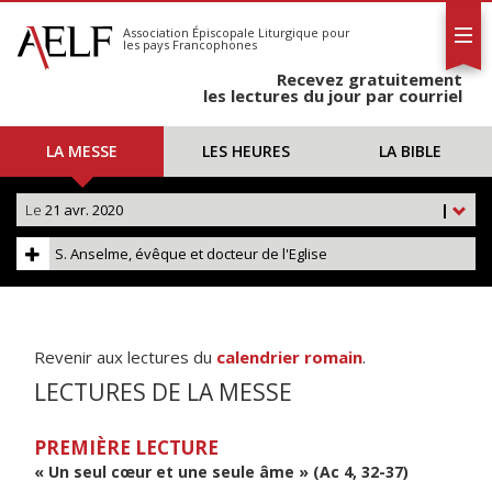
L'AELF
S'abonner
Association Épiscopale Liturgique
pour
les pays Francophones
Calendrier
Recevez gratuitement
Contact
les lectures du jour par courriel
LA MESSE
LES HEURES
LA BIBLE
Le
21 avr. 2020
|
S. Anselme, évêque et docteur de l'Eglise
Revenir aux lectures du
calendrier romain
.
LECTURES DE LA MESSE
PREMIÈRE LECTURE
« Un seul cœur et une seule âme » (Ac 4, 32-37)