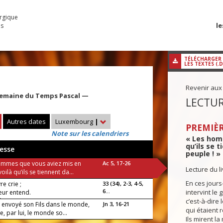
urgique
le
es
TÉLÉCHARGER
LES TEXTES (.
Revenir aux
Semaine du Temps Pascal —
LECTUR
Autres dates
Luxembourg
|
PREMIÈR
Note sur les calendriers
« Les homm
qu’ils se 
esse
peuple ! » 
ommes que vous aviez mis en
Ac 5, 17-26
Lecture du l
voilà qu’ils se tiennent da...
En ces jours-
e crie ;
33 (34), 2-3, 4-5,
6...
intervint le
eur entend.
luia !
c’est-à-dire
a envoyé son Fils dans le monde,
Jn 3, 16-21
qui étaient 
, par lui, le monde so...
Ils mirent la