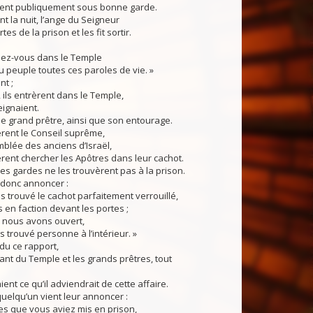
èrent publiquement sous bonne garde.
t la nuit, l’ange du Seigneur
tes de la prison et les fit sortir.
enez-vous dans le Temple
au peuple toutes ces paroles de vie. »
nt ;
, ils entrèrent dans le Temple,
seignaient.
 le grand prêtre, ainsi que son entourage.
rent le Conseil suprême,
mblée des anciens d’Israël,
èrent chercher les Apôtres dans leur cachot.
 les gardes ne les trouvèrent pas à la prison.
t donc annoncer :
 trouvé le cachot parfaitement verrouillé,
s en faction devant les portes ;
 nous avons ouvert,
 trouvé personne à l’intérieur. »
du ce rapport,
nt du Temple et les grands prêtres, tout
nt ce qu’il adviendrait de cette affaire.
uelqu’un vient leur annoncer :
s que vous aviez mis en prison,