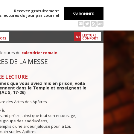
Recevez gratuitement
S'ABONNER
s lectures du jour par courriel
API
LECTURE
A+
DOC)
CONFORT
 lectures du
calendrier romain
.
ES DE LA MESSE
E LECTURE
es que vous aviez mis en prison, voilà
tiennent dans le Temple et enseignent le
(Ac 5, 17-26)
ivre des Actes des Apôtres
là,
 grand prêtre, ainsi que tout son entourage,
 le groupe des sadducéens,
remplis d’une ardeur jalouse pour la Loi.
 main sur les Apôtres