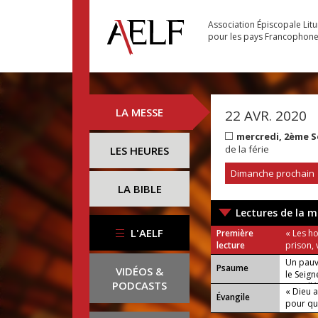
Association Épiscopale Lit
pour les pays Francophon
LA MESSE
22 AVR. 2020
mercredi, 2ème 
de la férie
LES HEURES
Dimanche prochain
LA BIBLE
Lectures de la m
L'AELF
Première
« Les h
lecture
prison, 
Un pauvr
Psaume
VIDÉOS &
le Seign
PODCASTS
ou : Allé
« Dieu 
Évangile
pour que