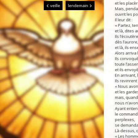
et les plac
veille
lendemain
Mais, pendan
ouvrit les por
Il leur dit :
« Partez, t
et là, dites 
Ils l’écoutère
dès l’aurore
et là, ils en
Alors arriva
Ils convoquè
toute l’asse
et ils envoy
En arrivant,
Ils revinren
« Nous avons
et les garde
mais, quand
nous n’avons
Ayant enten
le commanda
perplexes,
se demandaie
Là-dessus, q
« Les homme