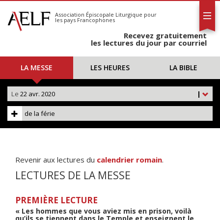
L'AELF
S'abonner
Association Épiscopale Liturgique
pour
les pays Francophones
Calendrier
Recevez gratuitement
Contact
les lectures du jour par courriel
LA MESSE
LES HEURES
LA BIBLE
Le
22 avr. 2020
|
de la férie
Revenir aux lectures du
calendrier romain
.
LECTURES DE LA MESSE
PREMIÈRE LECTURE
« Les hommes que vous aviez mis en prison, voilà
qu’ils se tiennent dans le Temple et enseignent le