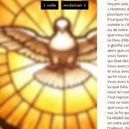
Voyant cela, 
veille
lendemain
« Hommes d’
pourquoi vo
Pourquoi fix
comme si c’é
ou de notre 
que nous lu
Le Dieu d’Ab
a glorifié so
alors que vou
vous l’aviez
qui était déc
Vous avez ren
et vous av
qu’on vous a
Vous avez tu
lui que Dieu
nous en so
Tout repose 
c’est ce nom
que vous re
oui, la foi q
l’a rétabli d
en votre pré
D’ailleurs, f