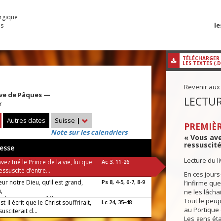
urgique
le
es
TÉLÉCHARGER
LES TEXTES (.
Revenir aux
ave de Pâques —
LECTUR
r
Autres dates
Suisse
|
PREMIÈR
Note sur les calendriers
« Vous avez
ressuscité
esse
Lecture du l
vez tué le Prince de la vie, lui que
Ac 3, 11-26
essuscité d’entre...
En ces jours-
ur notre Dieu, qu’il est grand,
Ps 8, 4-5, 6-7, 8-9
l’infirme qu
,
ne les lâchai
 la terre ! ou : Alléluia !
Tout le peup
st-il écrit que le Christ souffrirait,
Lc 24, 35-48
au Portique 
susciterait d...
Les gens éta