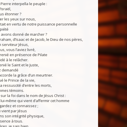
Pierre interpella le peuple :
Israël,
us étonner ?
er les yeux sur nous,
tait en vertu de notre puissance personnelle
piété
i avons donné de marcher ?
raham, d’Isaac et de Jacob, le Dieu de nos pères,
n serviteur Jésus,
s, vous l’aviez livré,
 renié en présence de Pilate
idé à le relâcher.
ié le Saint et le Juste,
ez demandé
ccorde la grâce d’un meurtrier.
é le Prince de la vie,
 a ressuscité d’entre les morts,
mmes témoins.
sur la foi dans le nom de Jésus Christ :
 lui-même qui vient d’affermir cet homme
gardez et connaissez ;
ui vient par Jésus
ans son intégrité physique,
sence à tous.
rères, je sais bien