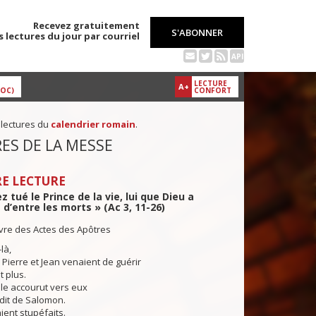
Recevez gratuitement
S'ABONNER
s lectures du jour par courriel
API
LECTURE
A+
DOC)
CONFORT
 lectures du
calendrier romain
.
ES DE LA MESSE
E LECTURE
 tué le Prince de la vie, lui que Dieu a
 d’entre les morts » (Ac 3, 11-26)
ivre des Actes des Apôtres
là,
e Pierre et Jean venaient de guérir
t plus.
le accourut vers eux
dit de Salomon.
ient stupéfaits.