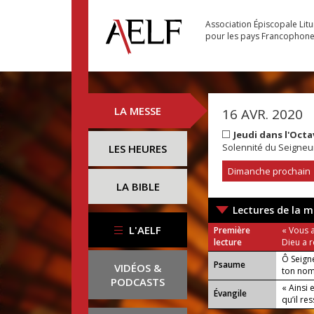
Association Épiscopale Lit
pour les pays Francophon
LA MESSE
16 AVR. 2020
Jeudi dans l'Oct
Solennité du Seigneu
LES HEURES
Dimanche prochain
LA BIBLE
Lectures de la m
L'AELF
Première
« Vous a
lecture
Dieu a r
Ô Seigne
Psaume
VIDÉOS &
ton nom
PODCASTS
par toute
« Ainsi e
Évangile
qu’il res