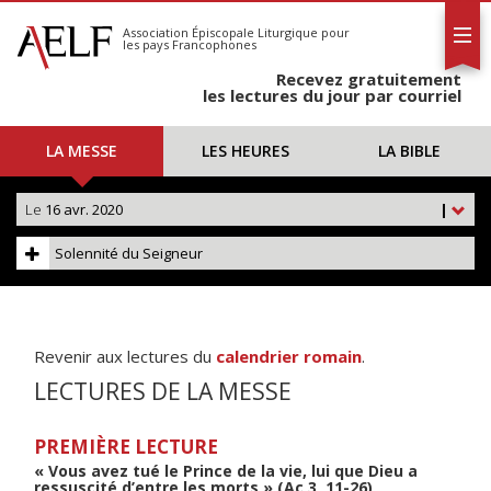
L'AELF
S'abonner
Association Épiscopale Liturgique
pour
les pays Francophones
Calendrier
Recevez gratuitement
Contact
les lectures du jour par courriel
LA MESSE
LES HEURES
LA BIBLE
Le
16 avr. 2020
|
Solennité du Seigneur
Revenir aux lectures du
calendrier romain
.
LECTURES DE LA MESSE
PREMIÈRE LECTURE
« Vous avez tué le Prince de la vie, lui que Dieu a
ressuscité d’entre les morts » (Ac 3, 11-26)