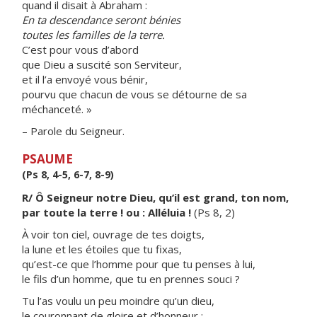
quand il disait à Abraham :
En ta descendance seront bénies
toutes les familles de la terre.
C’est pour vous d’abord
que Dieu a suscité son Serviteur,
et il l’a envoyé vous bénir,
pourvu que chacun de vous se détourne de sa
méchanceté. »
– Parole du Seigneur.
PSAUME
(Ps 8, 4-5, 6-7, 8-9)
R/ Ô Seigneur notre Dieu, qu’il est grand, ton nom,
par toute la terre ! ou : Alléluia !
(Ps 8, 2)
À voir ton ciel, ouvrage de tes doigts,
la lune et les étoiles que tu fixas,
qu’est-ce que l’homme pour que tu penses à lui,
le fils d’un homme, que tu en prennes souci ?
Tu l’as voulu un peu moindre qu’un dieu,
le couronnant de gloire et d’honneur ;