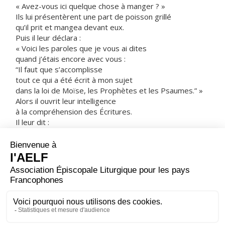
« Avez-vous ici quelque chose à manger ? »
Ils lui présentèrent une part de poisson grillé
qu’il prit et mangea devant eux.
Puis il leur déclara :
« Voici les paroles que je vous ai dites
quand j’étais encore avec vous :
“Il faut que s’accomplisse
tout ce qui a été écrit à mon sujet
dans la loi de Moïse, les Prophètes et les Psaumes.” »
Alors il ouvrit leur intelligence
à la compréhension des Écritures.
Il leur dit :
« Ainsi est-il écrit que le Christ souffrirait,
qu’il ressusciterait d’entre les morts le troisième jour,
et que la conversion serait proclamée en son nom,
pour le pardon des péchés,
à toutes les nations,
en commençant par Jérusalem.
À vous d’en être les témoins. »
– Acclamons la Parole de Dieu.