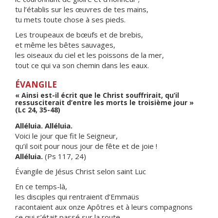
tu l’établis sur les œuvres de tes mains,
tu mets toute chose à ses pieds.
Les troupeaux de bœufs et de brebis,
et même les bêtes sauvages,
les oiseaux du ciel et les poissons de la mer,
tout ce qui va son chemin dans les eaux.
ÉVANGILE
« Ainsi est-il écrit que le Christ souffrirait, qu’il
ressusciterait d’entre les morts le troisième jour »
(Lc 24, 35-48)
Alléluia. Alléluia.
Voici le jour que fit le Seigneur,
qu’il soit pour nous jour de fête et de joie !
Alléluia.
(Ps 117, 24)
Évangile de Jésus Christ selon saint Luc
En ce temps-là,
les disciples qui rentraient d’Emmaüs
racontaient aux onze Apôtres et à leurs compagnons
ce qui s’était passé sur la route,