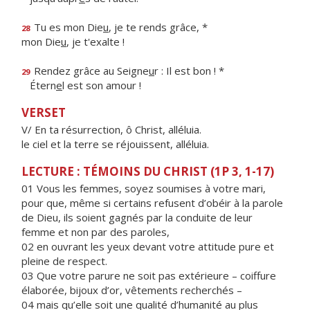
Tu es mon Die
u
, je te rends grâce, *
28
mon Die
u
, je t'exalte !
Rendez grâce au Seigne
u
r : Il est bon ! *
29
Étern
e
l est son amour !
VERSET
V/ En ta résurrection, ô Christ, alléluia.
le ciel et la terre se réjouissent, alléluia.
LECTURE : TÉMOINS DU CHRIST (1P 3, 1-17)
01 Vous les femmes, soyez soumises à votre mari,
pour que, même si certains refusent d’obéir à la parole
de Dieu, ils soient gagnés par la conduite de leur
femme et non par des paroles,
02 en ouvrant les yeux devant votre attitude pure et
pleine de respect.
03 Que votre parure ne soit pas extérieure – coiffure
élaborée, bijoux d’or, vêtements recherchés –
04 mais qu’elle soit une qualité d’humanité au plus