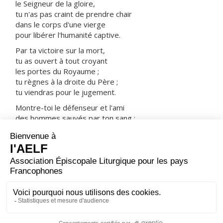
le Seigneur de la gloire,
tu n'as pas craint de prendre chair
dans le corps d'une vierge
pour libérer l'humanité captive.
Par ta victoire sur la mort,
tu as ouvert à tout croyant
les portes du Royaume ;
tu règnes à la droite du Père ;
tu viendras pour le jugement.
Montre-toi le défenseur et l'ami
des hommes sauvés par ton sang :
prends-les avec tous les saints
dans ta joie et dans ta lumière.
ORAISON
Dieu qui as uni tant de peuples divers dans la même
confession de ton nom, accorde à tous les baptisés
d'avoir au cœur la même foi et dans la vie le même
amour.