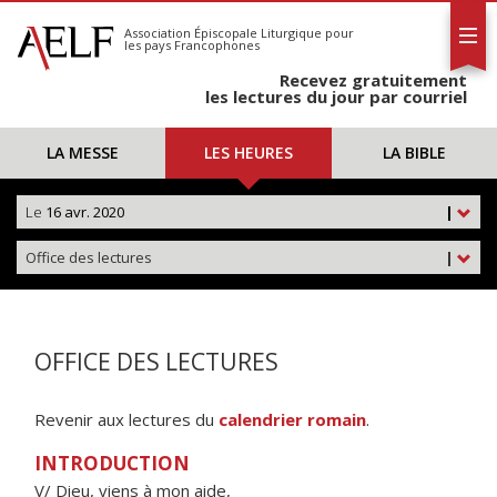
L'AELF
S'abonner
Association Épiscopale Liturgique
pour
les pays Francophones
Calendrier
Recevez gratuitement
Contact
les lectures du jour par courriel
LA MESSE
LES HEURES
LA BIBLE
Le
16 avr. 2020
|
Office des lectures
|
OFFICE DES LECTURES
Revenir aux lectures du
calendrier romain
.
INTRODUCTION
V/ Dieu, viens à mon aide,