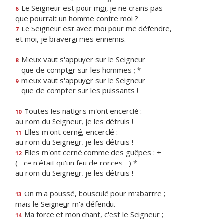
Le Seigneur est pour m
o
i, je ne crains pas ;
6
que pourrait un h
o
mme contre moi ?
Le Seigneur est avec m
o
i pour me défendre,
7
et moi, je braver
a
i mes ennemis.
Mieux vaut s'appuy
e
r sur le Seigneur
8
que de compt
e
r sur les hommes ; *
mieux vaut s'appuy
e
r sur le Seigneur
9
que de compt
e
r sur les puissants !
Toutes les nati
o
ns m'ont encerclé :
10
au nom du Seigne
u
r, je les détruis !
Elles m'ont cern
é
, encerclé :
11
au nom du Seigne
u
r, je les détruis !
Elles m'ont cern
é
comme des guêpes : +
12
(– ce n'ét
a
it qu'un feu de ronces –) *
au nom du Seigne
u
r, je les détruis !
On m'a poussé, bouscul
é
pour m'abattre ;
13
mais le Seigne
u
r m'a défendu.
Ma force et mon ch
a
nt, c'est le Seigneur ;
14