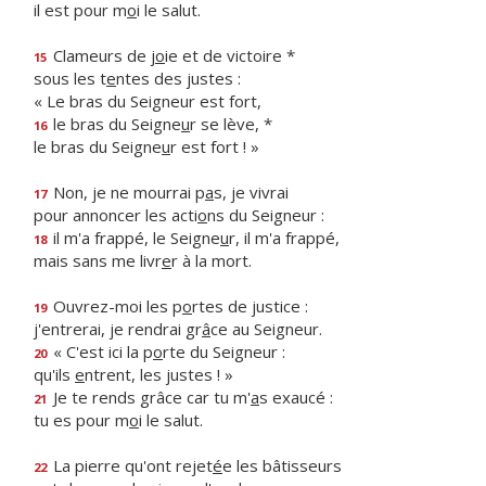
il est pour m
o
i le salut.
Clameurs de j
o
ie et de victoire *
15
sous les t
e
ntes des justes :
« Le bras du Seigneur est fort,
le bras du Seigne
u
r se lève, *
16
le bras du Seigne
u
r est fort ! »
Non, je ne mourrai p
a
s, je vivrai
17
pour annoncer les acti
o
ns du Seigneur :
il m'a frappé, le Seigne
u
r, il m'a frappé,
18
mais sans me livr
e
r à la mort.
Ouvrez-moi les p
o
rtes de justice :
19
j'entrerai, je rendrai gr
â
ce au Seigneur.
« C'est ici la p
o
rte du Seigneur :
20
qu'ils
e
ntrent, les justes ! »
Je te rends grâce car tu m'
a
s exaucé :
21
tu es pour m
o
i le salut.
La pierre qu'ont rejet
é
e les bâtisseurs
22