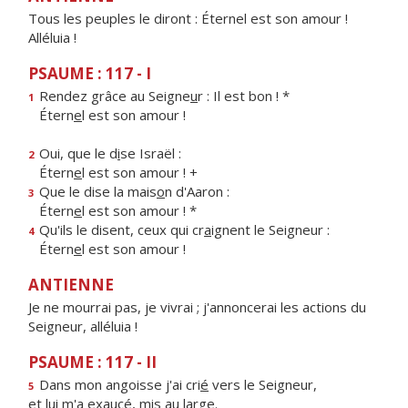
Tous les peuples le diront : Éternel est son amour !
Alléluia !
PSAUME : 117 - I
Rendez grâce au Seigne
u
r : Il est bon ! *
1
Étern
e
l est son amour !
Oui, que le d
i
se Israël :
2
Étern
e
l est son amour ! +
Que le dise la mais
o
n d'Aaron :
3
Étern
e
l est son amour ! *
Qu'ils le disent, ceux qui cr
a
ignent le Seigneur :
4
Étern
e
l est son amour !
ANTIENNE
Je ne mourrai pas, je vivrai ; j'annoncerai les actions du
Seigneur, alléluia !
PSAUME : 117 - II
Dans mon angoisse j'ai cri
é
vers le Seigneur,
5
et lui m'a exauc
é
, mis au large.