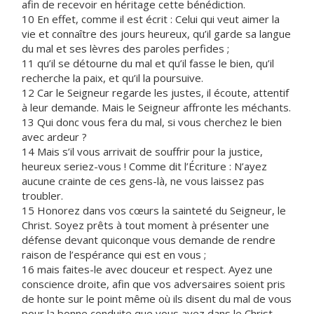
afin de recevoir en héritage cette bénédiction.
10 En effet, comme il est écrit : Celui qui veut aimer la
vie et connaître des jours heureux, qu’il garde sa langue
du mal et ses lèvres des paroles perfides ;
11 qu’il se détourne du mal et qu’il fasse le bien, qu’il
recherche la paix, et qu’il la poursuive.
12 Car le Seigneur regarde les justes, il écoute, attentif
à leur demande. Mais le Seigneur affronte les méchants.
13 Qui donc vous fera du mal, si vous cherchez le bien
avec ardeur ?
14 Mais s’il vous arrivait de souffrir pour la justice,
heureux seriez-vous ! Comme dit l’Écriture : N’ayez
aucune crainte de ces gens-là, ne vous laissez pas
troubler.
15 Honorez dans vos cœurs la sainteté du Seigneur, le
Christ. Soyez prêts à tout moment à présenter une
défense devant quiconque vous demande de rendre
raison de l’espérance qui est en vous ;
16 mais faites-le avec douceur et respect. Ayez une
conscience droite, afin que vos adversaires soient pris
de honte sur le point même où ils disent du mal de vous
pour la bonne conduite que vous avez dans le Christ.