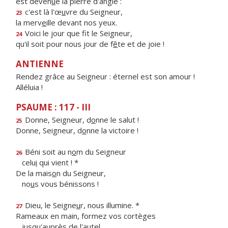
est deven
u
e la pierre d'angle :
c'est là l'œ
u
vre du Seigneur,
23
la merv
e
ille devant nos yeux.
Voici le jour que f
t le Seigneur,
24
qu'il soit pour nous jour de f
ê
te et de joie !
ANTIENNE
Rendez grâce au Seigneur : éternel est son amour !
Alléluia !
PSAUME : 117 - III
Donne, Seigneur, d
o
nne le salut !
25
Donne, Seigneur, d
o
nne la victoire !
Béni soit au n
o
m du Seigneur
26
celu
i
qui vient ! *
De la mais
o
n du Seigneur,
no
u
s vous bénissons !
Dieu, le Seigne
u
r, nous illumine. *
27
Rameaux en main, formez vos cortèges
jusqu'aupr
è
s de l'autel.