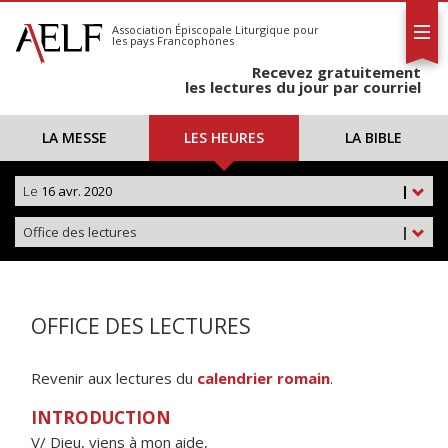
L'AELF
S'abonner
Association Épiscopale Liturgique
pour
les pays Francophones
Calendrier
Recevez gratuitement
Contact
les lectures du jour par courriel
LA MESSE
LES HEURES
LA BIBLE
Le
16 avr. 2020
|
Office des lectures
|
OFFICE DES LECTURES
Revenir aux lectures du
calendrier romain
.
INTRODUCTION
V/ Dieu, viens à mon aide,