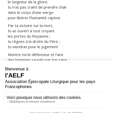
le Seigneur de la gloire,
tu n'as pas craint de prendre chair
dans le corps d'une vierge
pour libérer l'humanité captive.
Par ta victoire sur la mort,
tu as ouvert à tout croyant
les portes du Royaume ;
tu règnes à la droite du Père ;
tu viendras pour le jugement.
Montre-toi le défenseur et l'ami
des hommes sauvés par ton sang :
prends-les avec tous les saints
dans ta joie et dans ta lumière.
ORAISON
Dieu qui as uni tant de peuples divers dans la même
confession de ton nom, accorde à tous les baptisés
d'avoir au cœur la même foi et dans la vie le même
amour.