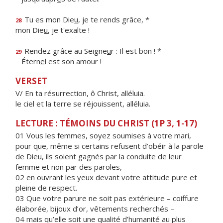
Tu es mon Die
u
, je te rends grâce, *
28
mon Die
u
, je t'exalte !
Rendez grâce au Seigne
u
r : Il est bon ! *
29
Étern
e
l est son amour !
VERSET
V/ En ta résurrection, ô Christ, alléluia.
le ciel et la terre se réjouissent, alléluia.
LECTURE : TÉMOINS DU CHRIST (1P 3, 1-17)
01 Vous les femmes, soyez soumises à votre mari,
pour que, même si certains refusent d’obéir à la parole
de Dieu, ils soient gagnés par la conduite de leur
femme et non par des paroles,
02 en ouvrant les yeux devant votre attitude pure et
pleine de respect.
03 Que votre parure ne soit pas extérieure – coiffure
élaborée, bijoux d’or, vêtements recherchés –
04 mais qu’elle soit une qualité d’humanité au plus