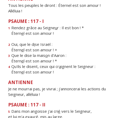
Tous les peuples le diront : Éternel est son amour !
Alléluia !
PSAUME : 117 - I
Rendez grâce au Seigne
u
r : Il est bon ! *
1
Étern
e
l est son amour !
Oui, que le d
i
se Israël :
2
Étern
e
l est son amour ! +
Que le dise la mais
o
n d'Aaron :
3
Étern
e
l est son amour ! *
Qu'ils le disent, ceux qui cr
a
ignent le Seigneur :
4
Étern
e
l est son amour !
ANTIENNE
Je ne mourrai pas, je vivrai ; j'annoncerai les actions du
Seigneur, alléluia !
PSAUME : 117 - II
Dans mon angoisse j'ai cri
é
vers le Seigneur,
5
et lui m'a exauc
é
, mis au large.