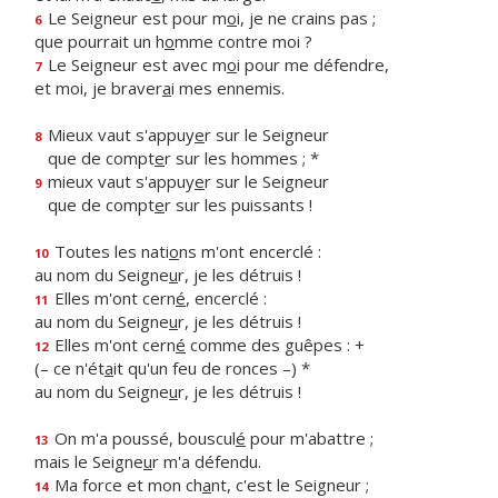
Le Seigneur est pour m
o
i, je ne crains pas ;
6
que pourrait un h
o
mme contre moi ?
Le Seigneur est avec m
o
i pour me défendre,
7
et moi, je braver
a
i mes ennemis.
Mieux vaut s'appuy
e
r sur le Seigneur
8
que de compt
e
r sur les hommes ; *
mieux vaut s'appuy
e
r sur le Seigneur
9
que de compt
e
r sur les puissants !
Toutes les nati
o
ns m'ont encerclé :
10
au nom du Seigne
u
r, je les détruis !
Elles m'ont cern
é
, encerclé :
11
au nom du Seigne
u
r, je les détruis !
Elles m'ont cern
é
comme des guêpes : +
12
(– ce n'ét
a
it qu'un feu de ronces –) *
au nom du Seigne
u
r, je les détruis !
On m'a poussé, bouscul
é
pour m'abattre ;
13
mais le Seigne
u
r m'a défendu.
Ma force et mon ch
a
nt, c'est le Seigneur ;
14