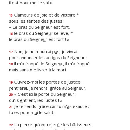
il est pour m
o
i le salut.
Clameurs de j
o
ie et de victoire *
15
sous les t
e
ntes des justes :
« Le bras du Seigneur est fort,
le bras du Seigne
u
r se lève, *
16
le bras du Seigne
u
r est fort ! »
Non, je ne mourrai p
a
s, je vivrai
17
pour annoncer les acti
o
ns du Seigneur :
il m'a frappé, le Seigne
u
r, il m'a frappé,
18
mais sans me livr
e
r à la mort.
Ouvrez-moi les p
o
rtes de justice :
19
j'entrerai, je rendrai gr
â
ce au Seigneur.
« C'est ici la p
o
rte du Seigneur :
20
qu'ils
e
ntrent, les justes ! »
Je te rends grâce car tu m'
a
s exaucé :
21
tu es pour m
o
i le salut.
La pierre qu'ont rejet
é
e les bâtisseurs
22