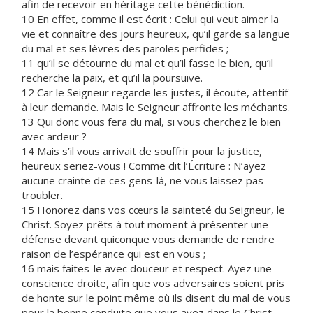
afin de recevoir en héritage cette bénédiction.
10 En effet, comme il est écrit : Celui qui veut aimer la
vie et connaître des jours heureux, qu’il garde sa langue
du mal et ses lèvres des paroles perfides ;
11 qu’il se détourne du mal et qu’il fasse le bien, qu’il
recherche la paix, et qu’il la poursuive.
12 Car le Seigneur regarde les justes, il écoute, attentif
à leur demande. Mais le Seigneur affronte les méchants.
13 Qui donc vous fera du mal, si vous cherchez le bien
avec ardeur ?
14 Mais s’il vous arrivait de souffrir pour la justice,
heureux seriez-vous ! Comme dit l’Écriture : N’ayez
aucune crainte de ces gens-là, ne vous laissez pas
troubler.
15 Honorez dans vos cœurs la sainteté du Seigneur, le
Christ. Soyez prêts à tout moment à présenter une
défense devant quiconque vous demande de rendre
raison de l’espérance qui est en vous ;
16 mais faites-le avec douceur et respect. Ayez une
conscience droite, afin que vos adversaires soient pris
de honte sur le point même où ils disent du mal de vous
pour la bonne conduite que vous avez dans le Christ.