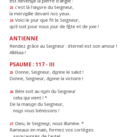
est deven
u
e la pierre d'angle :
c'est là l'œ
u
vre du Seigneur,
23
la merv
e
ille devant nos yeux.
Voici le jour que f
t le Seigneur,
24
qu'il soit pour nous jour de f
ê
te et de joie !
ANTIENNE
Rendez grâce au Seigneur : éternel est son amour !
Alléluia !
PSAUME : 117 - III
Donne, Seigneur, d
o
nne le salut !
25
Donne, Seigneur, d
o
nne la victoire !
Béni soit au n
o
m du Seigneur
26
celu
i
qui vient ! *
De la mais
o
n du Seigneur,
no
u
s vous bénissons !
Dieu, le Seigne
u
r, nous illumine. *
27
Rameaux en main, formez vos cortèges
jusqu'aupr
è
s de l'autel.