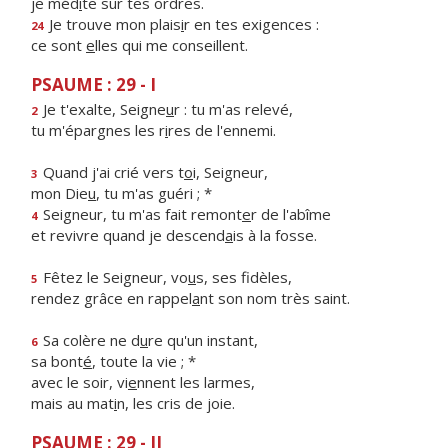
je méd
i
te sur tes ordres.
Je trouve mon plais
i
r en tes exigences :
24
ce sont
e
lles qui me conseillent.
PSAUME : 29 - I
Je t'exalte, Seigne
u
r : tu m'as relevé,
2
tu m'épargnes les r
i
res de l'ennemi.
Quand j'ai crié vers t
o
i, Seigneur,
3
mon Die
u
, tu m'as guéri ; *
Seigneur, tu m'as fait remont
e
r de l'abîme
4
et revivre quand je descend
a
is à la fosse.
Fêtez le Seigneur, vo
u
s, ses fidèles,
5
rendez grâce en rappel
a
nt son nom très saint.
Sa colère ne d
u
re qu'un instant,
6
sa bont
é
, toute la vie ; *
avec le soir, vi
e
nnent les larmes,
mais au mat
i
n, les cris de joie.
PSAUME : 29 - II