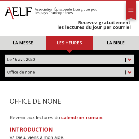
L'AELF
S'abonner
Association Épiscopale Liturgique
pour
les pays Francophones
Calendrier
Recevez gratuitement
Contact
les lectures du jour par courriel
LA MESSE
LES HEURES
LA BIBLE
Le
16 avr. 2020
|
Office de none
|
OFFICE DE NONE
Revenir aux lectures du
calendrier romain
.
INTRODUCTION
V/ Dieu, viens à mon aide,