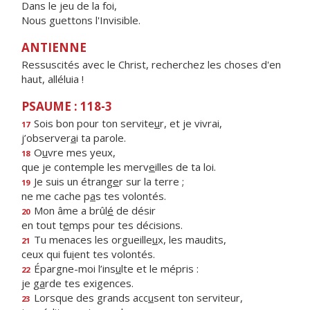
Dans le jeu de la foi,
Nous guettons l'Invisible.
ANTIENNE
Ressuscités avec le Christ, recherchez les choses d'en
haut, alléluia !
PSAUME : 118-3
Sois bon pour ton servite
u
r, et je vivrai,
17
j’observer
a
i ta parole.
O
u
vre mes yeux,
18
que je contemple les merv
e
illes de ta loi.
Je suis un étrang
e
r sur la terre ;
19
ne me cache p
a
s tes volontés.
Mon âme a brûl
é
de désir
20
en tout t
e
mps pour tes décisions.
Tu menaces les orgueille
u
x, les maudits,
21
ceux qui fu
i
ent tes volontés.
Épargne-moi l’ins
u
lte et le mépris :
22
je g
a
rde tes exigences.
Lorsque des grands acc
u
sent ton serviteur,
23