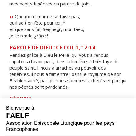
mes habits funèbres en par
u
re de joie.
Que mon cœur ne se t
a
ise pas,
13
qu'il soit en fête pour toi, *
et que sans fin, Seigne
u
r, mon Dieu,
je te r
e
nde grâce !
PAROLE DE DIEU : CF COL 1, 12-14
Rendez grâce à Dieu le Père, qui vous a rendus
capables d'avoir part, dans la lumière, à l'héritage du
peuple saint. Il nous a arrachés au pouvoir des
ténèbres, il nous a fait entrer dans le royaume de son
Fils bien-aimé, par qui nous sommes rachetés et par qui
nos péchés sont pardonnés.
RÉPONS
V/ Voici le jour que fit le Seigneur,
jour de fête et de joie, alléluia !
ORAISON
Dieu qui as uni tant de peuples divers dans la même