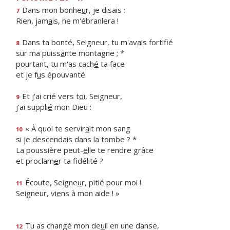
Dans mon bonhe
u
r, je disais :
7
Rien, jam
a
is, ne m'ébranlera !
Dans ta bonté, Seigneur, tu m'av
a
is fortifié
8
sur ma puiss
a
nte montagne ; *
pourtant, tu m'as cach
é
ta face
et je f
u
s épouvanté.
Et j'ai crié vers t
o
i, Seigneur,
9
j'ai suppli
é
mon Dieu :
« À quoi te servir
a
it mon sang
10
si je descend
a
is dans la tombe ? *
La poussière peut-
e
lle te rendre grâce
et proclam
e
r ta fidélité ?
Écoute, Seigne
u
r, pitié pour moi !
11
Seigneur, vi
e
ns à mon aide ! »
Tu as changé mon de
u
il en une danse,
12