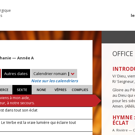
urgique
le
es
OFFICE
iphanie — Année A
INTROD
Autres dates
Calendrier romain
|
V/ Dieu, vie
Note sur les calendriers
R/ Seigneur,
Gloire au Pèr
IERCE
SEXTE
NONE
VÊPRES
COMPLIES
au Dieu qui e
 viens à mon aide,
pour les siè
eur, à notre secours.
Amen. (Allélu
est dans tout son éclat
HYMNE :
ÉCLAT
Le Verbe est la vraie lumière qui éclaire tout
.
A. Rivière — 