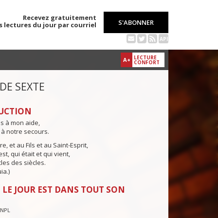
Recevez gratuitement
S'ABONNER
s lectures du jour par courriel
API
LECTURE
A+
CONFORT
 DE SEXTE
UCTION
ns à mon aide,
 à notre secours.
e, et au Fils et au Saint-Esprit,
st, qui était et qui vient,
cles des siècles.
ia.)
 LE JOUR EST DANS TOUT SON
CNPL