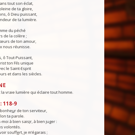
ans tout son éclat,
pleine de ta gloire,
ns, ô Dieu puissant,
ndeur de ta lumière.
lamme du péché
s de la colère ;
cœurs de ton amour,
ix nous réunisse.
, ô Tout-Puissant,
rist ton Fils unique
ec le Saint-Esprit
urs et dans les siècles.
NE
 la vraie lumière qui éclaire tout homme.
 118-9
e bonhe
u
r de ton serviteur,
elon ta parole.
moi à bien sais
i
r, à bien juger :
es volontés.
voir souff
e
rt, je m’égarais ;