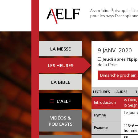
Association Épiscopale Lit
pour les pays Francophon
LA MESSE
9 JANV. 2020
Jeudi après l'Ép
de la férie
LES HEURES
Dimanche prochain
LA BIBLE
LECTURES
LAUDES
T
V/ Dieu,
L'AELF
Introduction
R/ Seign
Le jour 
...
Hymne
VIDÉOS &
PODCASTS
118-9 — 
Psaume
homme
55