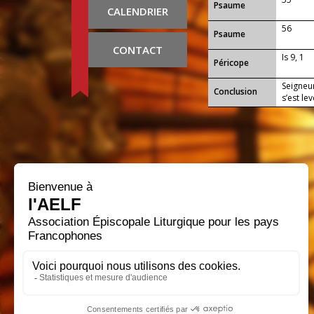
Psaume
CALENDRIER
56
Psaume
CONTACT
Is 9, 1
Péricope
Seigneur
Conclusion
s’est le
reconnaî
lumière 