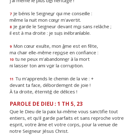
j'ai même le plus b
e
l héritage !
Je bénis le Seigne
u
r qui me conseille :
7
même la nuit mon cœ
u
r m'avertit.
Je garde le Seigneur devant m
o
i sans relâche ;
8
il est à ma droite : je su
i
s inébranlable.
Mon cœur exulte, mon
â
me est en fête,
9
ma chair elle-même rep
o
se en confiance :
tu ne peux m'abandonn
e
r à la mort
10
ni laisser ton ami v
o
ir la corruption.
Tu m'apprends le chemin de la vie : +
11
devant ta face, débordem
e
nt de joie !
À ta droite, éternit
é
de délices !
PAROLE DE DIEU : 1 TH 5, 23
Que le Dieu de la paix lui-même vous sanctifie tout
entiers, et qu’il garde parfaits et sans reproche votre
esprit, votre âme et votre corps, pour la venue de
notre Seigneur Jésus Christ.