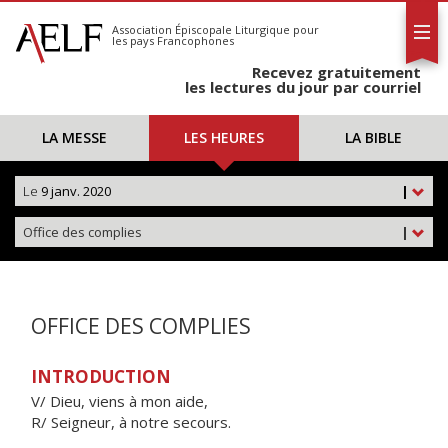
L'AELF
S'abonner
Association Épiscopale Liturgique
pour
les pays Francophones
Calendrier
Recevez gratuitement
Contact
les lectures du jour par courriel
LA MESSE
LES HEURES
LA BIBLE
Le
9 janv. 2020
|
Office des complies
|
OFFICE DES COMPLIES
INTRODUCTION
V/ Dieu, viens à mon aide,
R/ Seigneur, à notre secours.