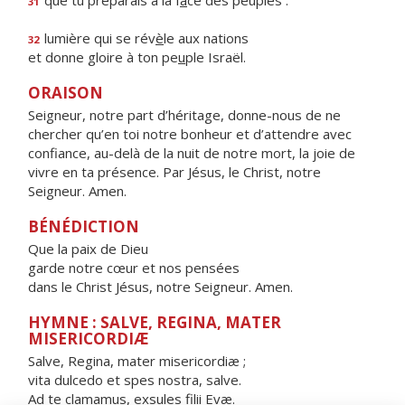
que tu préparais à la f
a
ce des peuples :
31
lumière qui se rév
è
le aux nations
32
et donne gloire à ton pe
u
ple Israël.
ORAISON
Seigneur, notre part d’héritage, donne-nous de ne
chercher qu’en toi notre bonheur et d’attendre avec
confiance, au-delà de la nuit de notre mort, la joie de
vivre en ta présence. Par Jésus, le Christ, notre
Seigneur. Amen.
BÉNÉDICTION
Que la paix de Dieu
garde notre cœur et nos pensées
dans le Christ Jésus, notre Seigneur. Amen.
HYMNE : SALVE, REGINA, MATER
MISERICORDIÆ
Salve, Regina, mater misericordiæ ;
vita dulcedo et spes nostra, salve.
Ad te clamamus, exsules filii Evæ.