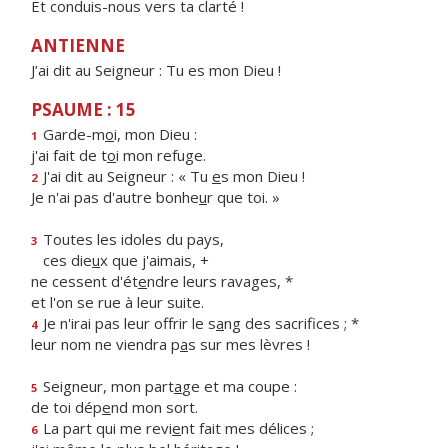
Et conduis-nous vers ta clarté !
ANTIENNE
J’ai dit au Seigneur : Tu es mon Dieu !
PSAUME : 15
Garde-m
o
i, mon Dieu :
1
j'ai fait de t
o
i mon refuge.
J'ai dit au Seigneur : « Tu
e
s mon Dieu !
2
Je n'ai pas d'autre bonhe
u
r que toi. »
Toutes les idoles du pays,
3
ces die
u
x que j'aimais, +
ne cessent d'ét
e
ndre leurs ravages, *
et l'on se rue à leur suite.
Je n'irai pas leur offrir le s
a
ng des sacrifices ; *
4
leur nom ne viendra p
a
s sur mes lèvres !
Seigneur, mon part
a
ge et ma coupe :
5
de toi dép
e
nd mon sort.
La part qui me revi
e
nt fait mes délices ;
6