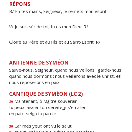
RÉPONS
R/ En tes mains, Seigneur, je remets mon esprit.
V/ Je suis sûr de toi, tu es mon Dieu. R/
Gloire au Père et au Fils et au Saint-Esprit. R/
ANTIENNE DE SYMÉON
Sauve-nous, Seigneur, quand nous veillons ; garde-nous
quand nous dormons : nous veillerons avec le Christ, et
nous reposerons en paix.
CANTIQUE DE SYMÉON (LC 2)
Maintenant, ô M
a
ître souverain, +
29
tu peux laisser ton servite
u
r s'en aller
en paix, sel
o
n ta parole.
Car mes yeux ont v
u
le salut
30