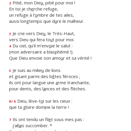
Pitié, mon Die
u
, pitié pour moi !
2
En toi je ch
e
rche refuge,
un refuge à l’
o
mbre de tes ailes,
aussi longtemps que d
u
re le malheur.
Je crie vers Die
u
, le Très-Haut,
3
vers Dieu qui fera to
u
t pour moi.
Du ciel, qu’il m’env
o
ie le salut :
4
(mon adversaire a blasphémé !).
Que Dieu envoie son amo
u
r et sa vérité !
Je suis au milie
u
de lions
5
et gisant parmi des b
ê
tes féroces ;
ils ont pour langue une
a
rme tranchante,
pour dents, des l
a
nces et des flèches.
Dieu, lève-t
o
i sur les cieux :
R/ 6
que ta gloire dom
i
ne la terre !
Ils ont tendu un fil
e
t sous mes pas :
7
j’all
a
is succomber. *