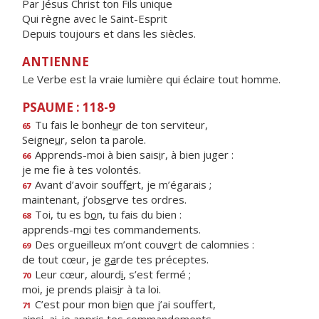
Par Jésus Christ ton Fils unique
Qui règne avec le Saint-Esprit
Depuis toujours et dans les siècles.
ANTIENNE
Le Verbe est la vraie lumière qui éclaire tout homme.
PSAUME : 118-9
Tu fais le bonhe
u
r de ton serviteur,
65
Seigne
u
r, selon ta parole.
Apprends-moi à bien sais
i
r, à bien juger :
66
je me f
e à tes volontés.
Avant d’avoir souff
e
rt, je m’égarais ;
67
maintenant, j’obs
e
rve tes ordres.
Toi, tu es b
o
n, tu fais du bien :
68
apprends-m
o
i tes commandements.
Des orgueilleux m’ont couv
e
rt de calomnies :
69
de tout cœur, je g
a
rde tes préceptes.
Leur cœur, alourd
i
, s’est fermé ;
70
moi, je prends plais
i
r à ta loi.
C’est pour mon bi
e
n que j’ai souffert,
71