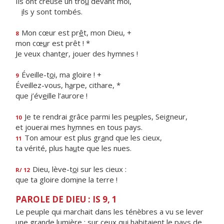
Ils ont creusé un tro
u
devant moi,
i
ls y sont tombés.
Mon cœur est pr
ê
t, mon Dieu, +
8
mon cœ
u
r est prêt ! *
Je veux chant
e
r, jouer des hymnes !
Éveille-t
o
i, ma gloire ! +
9
Éveillez-vous, h
a
rpe, cithare, *
que j’év
e
ille l’aurore !
Je te rendrai grâce parmi les pe
u
ples, Seigneur,
10
et jouerai mes h
y
mnes en tous pays.
Ton amour est plus gr
a
nd que les cieux,
11
ta vérité, plus ha
u
te que les nues.
Dieu, lève-t
o
i sur les cieux :
R/ 12
que ta gloire dom
i
ne la terre !
PAROLE DE DIEU : IS 9, 1
Le peuple qui marchait dans les ténèbres a vu se lever
une grande lumière ; sur ceux qui habitaient le pays de