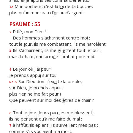
ainsi, ai-je appr
i
s tes commandements.
Mon bonheur, c’est la l
o
i de ta bouche,
72
plus qu’un monceau d’
o
r ou d’argent.
PSAUME : 55
Pitié, mon Dieu !
2
Des hommes s’ach
a
rnent contre moi ;
tout le jour, ils me comb
a
ttent, ils me harcèlent.
Ils s’acharnent, ils me gu
e
ttent tout le jour ;
3
mais là-haut, une arm
é
e combat pour moi.
Le jo
u
r où j’ai peur,
4
je prends appu
i
sur toi.
Sur Dieu dont j’ex
a
lte la parole,
R/
5
sur Die
u
, je prends appui :
plus ri
e
n ne me fait peur !
Que peuvent sur moi des
ê
tres de chair ?
Tout le jour, leurs par
o
les me blessent,
6
ils ne pensent qu’à me f
a
ire du mal ;
à l’affût, ils épient, ils surv
e
illent mes pas ;
7
comme s’ils voul
a
ient ma mort.