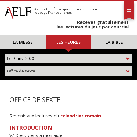
L'AELF
S'abonner
Association Épiscopale Liturgique
pour
les pays Francophones
Calendrier
Recevez gratuitement
Contact
les lectures du jour par courriel
LA MESSE
LES HEURES
LA BIBLE
Le
9 janv. 2020
|
Office de sexte
|
OFFICE DE SEXTE
Revenir aux lectures du
calendrier romain
.
INTRODUCTION
V/ Dieu, viens à mon aide,