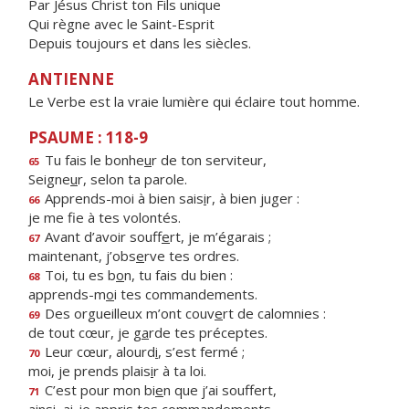
Par Jésus Christ ton Fils unique
Qui règne avec le Saint-Esprit
Depuis toujours et dans les siècles.
ANTIENNE
Le Verbe est la vraie lumière qui éclaire tout homme.
PSAUME : 118-9
Tu fais le bonhe
u
r de ton serviteur,
65
Seigne
u
r, selon ta parole.
Apprends-moi à bien sais
i
r, à bien juger :
66
je me f
e à tes volontés.
Avant d’avoir souff
e
rt, je m’égarais ;
67
maintenant, j’obs
e
rve tes ordres.
Toi, tu es b
o
n, tu fais du bien :
68
apprends-m
o
i tes commandements.
Des orgueilleux m’ont couv
e
rt de calomnies :
69
de tout cœur, je g
a
rde tes préceptes.
Leur cœur, alourd
i
, s’est fermé ;
70
moi, je prends plais
i
r à ta loi.
C’est pour mon bi
e
n que j’ai souffert,
71