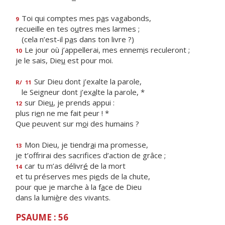
Toi qui comptes mes p
a
s vagabonds,
9
recueille en tes o
u
tres mes larmes ;
(cela n’est-il p
a
s dans ton livre ?)
Le jour où j’appellerai, mes ennem
i
s reculeront ;
10
je le sais, Die
u
est pour moi.
Sur Dieu dont j’exalte la parole,
R/
11
le Seigneur dont j’ex
a
lte la parole, *
sur Die
u
, je prends appui :
12
plus ri
e
n ne me fait peur ! *
Que peuvent sur m
o
i des humains ?
Mon Dieu, je tiendr
a
i ma promesse,
13
je t’offrirai des sacrif
ces d’action de grâce ;
car tu m’as délivr
é
de la mort
14
et tu préserves mes pi
e
ds de la chute,
pour que je marche à la f
a
ce de Dieu
dans la lumi
è
re des vivants.
PSAUME : 56