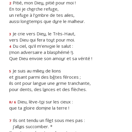
Pitié, mon Die
u
, pitié pour moi !
2
En toi je ch
e
rche refuge,
un refuge à l’
o
mbre de tes ailes,
aussi longtemps que d
u
re le malheur.
Je crie vers Die
u
, le Très-Haut,
3
vers Dieu qui fera to
u
t pour moi.
Du ciel, qu’il m’env
o
ie le salut :
4
(mon adversaire a blasphémé !).
Que Dieu envoie son amo
u
r et sa vérité !
Je suis au milie
u
de lions
5
et gisant parmi des b
ê
tes féroces ;
ils ont pour langue une
a
rme tranchante,
pour dents, des l
a
nces et des flèches.
Dieu, lève-t
o
i sur les cieux :
R/ 6
que ta gloire dom
i
ne la terre !
Ils ont tendu un fil
e
t sous mes pas :
7
j’all
a
is succomber. *