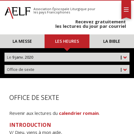
L'AELF
S'abonner
Association Épiscopale Liturgique
pour
les pays Francophones
Calendrier
Recevez gratuitement
Contact
les lectures du jour par courriel
LA MESSE
LES HEURES
LA BIBLE
Le
9 janv. 2020
|
Office de sexte
|
OFFICE DE SEXTE
Revenir aux lectures du
calendrier romain
.
INTRODUCTION
V/ Dieu, viens à mon aide,