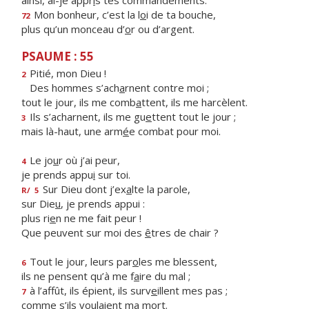
ainsi, ai-je appr
i
s tes commandements.
Mon bonheur, c’est la l
o
i de ta bouche,
72
plus qu’un monceau d’
o
r ou d’argent.
PSAUME : 55
Pitié, mon Dieu !
2
Des hommes s’ach
a
rnent contre moi ;
tout le jour, ils me comb
a
ttent, ils me harcèlent.
Ils s’acharnent, ils me gu
e
ttent tout le jour ;
3
mais là-haut, une arm
é
e combat pour moi.
Le jo
u
r où j’ai peur,
4
je prends appu
i
sur toi.
Sur Dieu dont j’ex
a
lte la parole,
R/
5
sur Die
u
, je prends appui :
plus ri
e
n ne me fait peur !
Que peuvent sur moi des
ê
tres de chair ?
Tout le jour, leurs par
o
les me blessent,
6
ils ne pensent qu’à me f
a
ire du mal ;
à l’affût, ils épient, ils surv
e
illent mes pas ;
7
comme s’ils voul
a
ient ma mort.