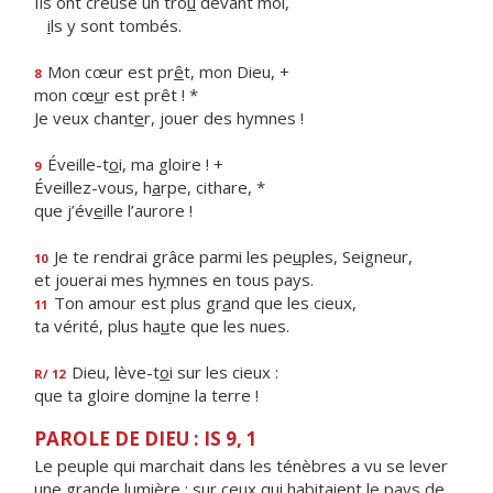
Ils ont creusé un tro
u
devant moi,
i
ls y sont tombés.
Mon cœur est pr
ê
t, mon Dieu, +
8
mon cœ
u
r est prêt ! *
Je veux chant
e
r, jouer des hymnes !
Éveille-t
o
i, ma gloire ! +
9
Éveillez-vous, h
a
rpe, cithare, *
que j’év
e
ille l’aurore !
Je te rendrai grâce parmi les pe
u
ples, Seigneur,
10
et jouerai mes h
y
mnes en tous pays.
Ton amour est plus gr
a
nd que les cieux,
11
ta vérité, plus ha
u
te que les nues.
Dieu, lève-t
o
i sur les cieux :
R/ 12
que ta gloire dom
i
ne la terre !
PAROLE DE DIEU : IS 9, 1
Le peuple qui marchait dans les ténèbres a vu se lever
une grande lumière ; sur ceux qui habitaient le pays de